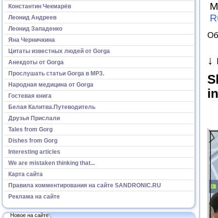
М
Константин Чекмарёв
R
Леонид Андреев
Леонид Западенко
Об
Яна Черничкина
Цитаты известных людей от Gorga
↓
Анекдоты от Gorga
Прослушать статьи Gorga в МР3.
S
Народная медицина от Gorga
i
Гостевая книга
Белая Калитва.Путеводитель
Друзья Прислали
Tales from Gorg
Dishes from Gorg
Interesting articles
We are mistaken thinking that...
Карта сайта
Правила комментирования на сайте SANDRONIC.RU
Реклама на сайте
Новое на сайте