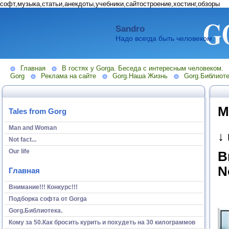
софт,музыка,статьи,анекдоты,учебники,сайтостроение,хостинг,обзоры
Sandro
Надо всегда быть человеком.
Главная
В гостях у Gorga. Беседа с интересным человеком.
Gorg
Реклама на сайте
Gorg.Наша Жизнь
Gorg.Библиоте
М
Tales from Gorg
Man and Woman
↓
Not fact...
Our life
B
N
Главная
Внимание!!! Конкурс!!!
Подборка софта от Gorga
Gorg.Библиотека.
Кому за 50.Как бросить курить и похудеть на 30 килограммов