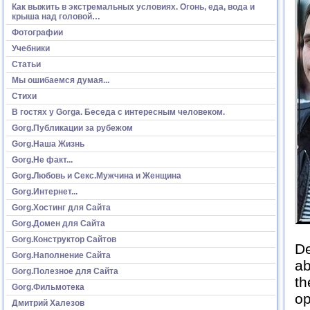
Как выжить в экстремальных условиях. Огонь, еда, вода и
крыша над головой…
Фотографии
Учебники
Статьи
Мы ошибаемся думая...
Стихи
В гостях у Gorga. Беседа с интересным человеком.
Gorg.Публикации за рубежом
Gorg.Наша Жизнь
Gorg.Не факт...
Gorg.Любовь и Секс.Мужчина и Женщина
Gorg.Интернет...
Gorg.Хостинг для Сайта
Gorg.Домен для Сайта
Gorg.Конструктор Сайтов
De
Gorg.Наполнение Сайта
ab
Gorg.Полезное для Сайта
th
Gorg.Фильмотека
op
Дмитрий Халезов