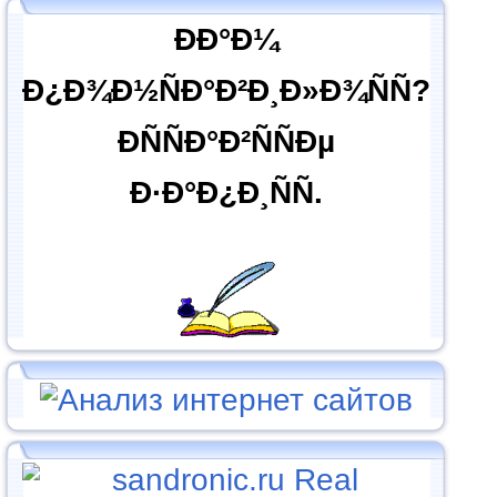
ÐÐ°Ð¼
Ð¿Ð¾Ð½ÑÐ°Ð²Ð¸Ð»Ð¾ÑÑ?
ÐÑÑÐ°Ð²ÑÑÐµ
Ð·Ð°Ð¿Ð¸ÑÑ.