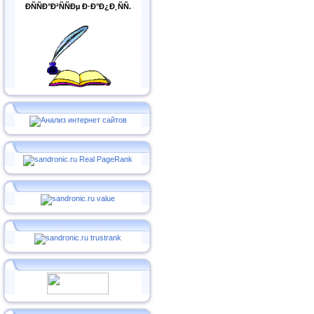
ÐÑÑÐ°Ð²ÑÑÐµ Ð·Ð°Ð¿Ð¸ÑÑ.