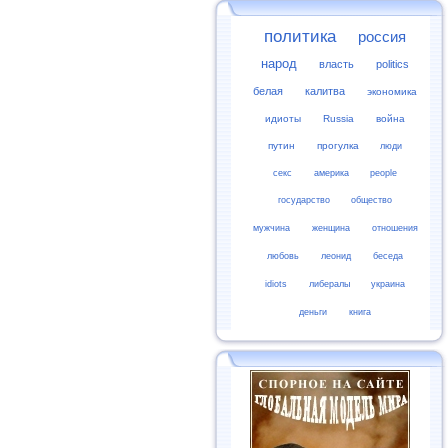
политика
россия
народ
власть
politics
белая
калитва
экономика
идиоты
Russia
война
путин
прогулка
люди
секс
америка
people
государство
общество
мужчина
женщина
отношения
любовь
леонид
беседа
idiots
либералы
украина
деньги
книга