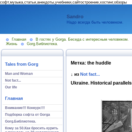
софт,музыка,статьи,анекдоты,учебники,сайтостроение,хостинг,обзоры
Sandro
Надо всегда быть человеком.
Главная
В гостях у Gorga. Беседа с интересным человеком.
Жизнь
Gorg.Библиотека.
Метка:
the huddle
Tales from Gorg
Man and Woman
↓ из
Not fact...
Not fact...
Ukraine. Historical parallel
Our life
Главная
Внимание!!! Конкурс!!!
Подборка софта от Gorga
Gorg.Библиотека.
Кому за 50.Как бросить курить