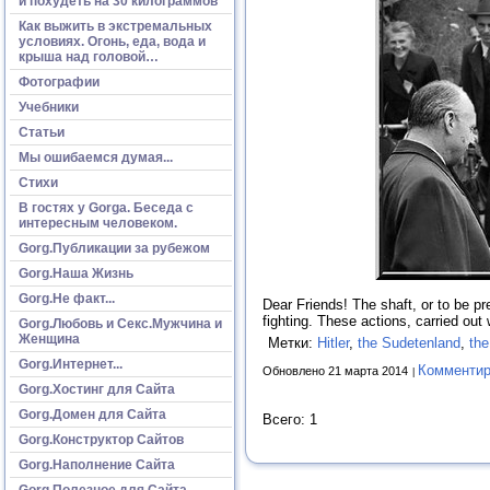
и похудеть на 30 килограммов
Как выжить в экстремальных
условиях. Огонь, еда, вода и
крыша над головой…
Фотографии
Учебники
Статьи
Мы ошибаемся думая...
Стихи
В гостях у Gorga. Беседа с
интересным человеком.
Gorg.Публикации за рубежом
Gorg.Наша Жизнь
Gorg.Не факт...
Dear Friends! The shaft, or to be p
fighting. These actions, carried ou
Gorg.Любовь и Секс.Мужчина и
Женщина
Метки:
Hitler
,
the Sudetenland
,
th
Gorg.Интернет...
Комментир
Обновлено 21 марта 2014
Gorg.Хостинг для Сайта
Gorg.Домен для Сайта
Всего: 1
Gorg.Конструктор Сайтов
Gorg.Наполнение Сайта
Gorg.Полезное для Сайта