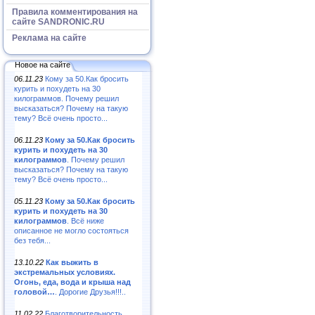
Правила комментирования на
сайте SANDRONIC.RU
Реклама на сайте
Новое на сайте
06.11.23
Кому за 50.Как бросить
курить и похудеть на 30
килограммов. Почему решил
высказаться? Почему на такую
тему? Всё очень просто...
06.11.23
Кому за 50.Как бросить
курить и похудеть на 30
килограммов
. Почему решил
высказаться? Почему на такую
тему? Всё очень просто...
05.11.23
Кому за 50.Как бросить
курить и похудеть на 30
килограммов
. Всё ниже
описанное не могло состояться
без тебя...
13.10.22
Как выжить в
экстремальных условиях.
Огонь, еда, вода и крыша над
головой…
. Дорогие Друзья!!!..
11.02.22
Благотворительность,