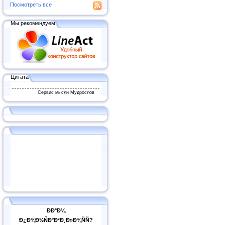
Посмотреть все
Мы рекомендуем
Цитата
Сервис мысли Мудрослов
ÐÐ°Ð¼
Ð¿Ð¾Ð½ÑÐ°Ð²Ð¸Ð»Ð¾ÑÑ?