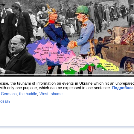
recise, the tsunami of information on events in Ukraine which hit an unprepare
t with only one purpose, which can be expressed in one sentence.
Подробнее.
e Germans
,
the huddle
,
West
,
shame
овать