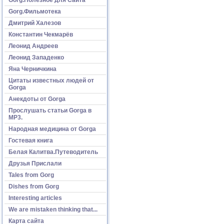
Gorg.Фильмотека
Дмитрий Халезов
Константин Чекмарёв
Леонид Андреев
Леонид Западенко
Яна Черничкина
Цитаты известных людей от
Gorga
Анекдоты от Gorga
Прослушать статьи Gorga в
МР3.
Народная медицина от Gorga
Гостевая книга
Белая Калитва.Путеводитель
Друзья Прислали
Tales from Gorg
Dishes from Gorg
Interesting articles
We are mistaken thinking that...
Карта сайта