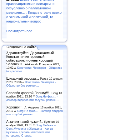
правозащитники и олигархи, и
безусловно о паллиативной
медицине… . Когда в стране плохо
с экономикой и политикой, то
национальный вопрос..
Посмотреть все
Общение на сайте
Здравствуйте! Да,уважаемый
Константин интересный
собеседник и очень хороший
Человек!!!..
Aleksandr 11 апреля 2023,
10:02 //
Константин Чекмарёв - Общество
без религии...
Шикарный рассказ...
Раиса 10 апреля
2023, 23:56 //
Константин Чекмарёв -
Общество без религии...
Спасибо дорогой Леонид!!!..
Gorg 13
ноября 2021, 23:36 //
Gorg.Не факт... -
Заговор пидоров или голубой реванш…
Хорошо!!!..
Л. Андреев 13 ноября 2021,
23:17 //
Gorg.Не факт... - Заговор пидоров
или голубой реванш…
А зачем такой нужен?..
Пупсчик 19
ноября 2020, 13:01 //
Gorg.Любовь и
Секс.Мужчина и Женщина - Как из
мужчины сделать импотента или
осторожно Стервы.