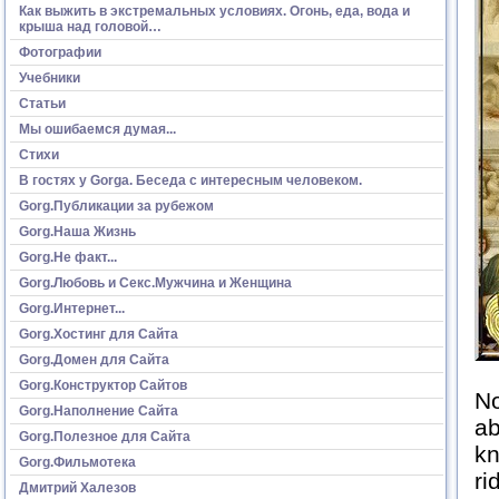
Как выжить в экстремальных условиях. Огонь, еда, вода и
крыша над головой…
Фотографии
Учебники
Статьи
Мы ошибаемся думая...
Стихи
В гостях у Gorga. Беседа с интересным человеком.
Gorg.Публикации за рубежом
Gorg.Наша Жизнь
Gorg.Не факт...
Gorg.Любовь и Секс.Мужчина и Женщина
Gorg.Интернет...
Gorg.Хостинг для Сайта
Gorg.Домен для Сайта
Gorg.Конструктор Сайтов
No
Gorg.Наполнение Сайта
ab
Gorg.Полезное для Сайта
kn
Gorg.Фильмотека
ri
Дмитрий Халезов