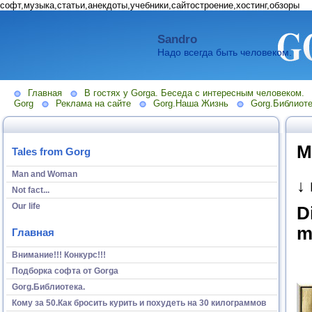
софт,музыка,статьи,анекдоты,учебники,сайтостроение,хостинг,обзоры
Sandro
Надо всегда быть человеком.
Главная
В гостях у Gorga. Беседа с интересным человеком.
Gorg
Реклама на сайте
Gorg.Наша Жизнь
Gorg.Библиоте
М
Tales from Gorg
Man and Woman
↓
Not fact...
Our life
D
m
Главная
Внимание!!! Конкурс!!!
Подборка софта от Gorga
Gorg.Библиотека.
Кому за 50.Как бросить курить и похудеть на 30 килограммов