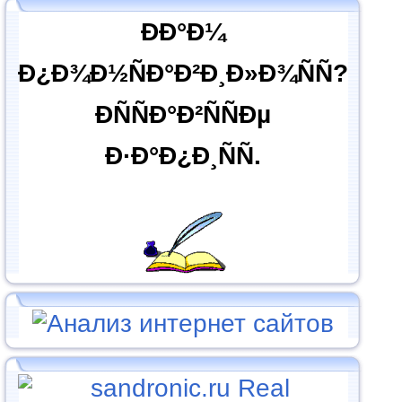
ÐÐ°Ð¼
Ð¿Ð¾Ð½ÑÐ°Ð²Ð¸Ð»Ð¾ÑÑ?
ÐÑÑÐ°Ð²ÑÑÐµ
Ð·Ð°Ð¿Ð¸ÑÑ.