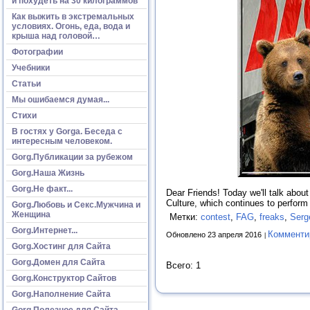
и похудеть на 30 килограммов
Как выжить в экстремальных
условиях. Огонь, еда, вода и
крыша над головой…
Фотографии
Учебники
Статьи
Мы ошибаемся думая...
Стихи
В гостях у Gorga. Беседа с
интересным человеком.
Gorg.Публикации за рубежом
Gorg.Наша Жизнь
Gorg.Не факт...
Dear Friends! Today we'll talk about 
Culture, which continues to perform 
Gorg.Любовь и Секс.Мужчина и
Женщина
Метки:
contest
,
FAG
,
freaks
,
Serg
Gorg.Интернет...
Комменти
Обновлено 23 апреля 2016
Gorg.Хостинг для Сайта
Gorg.Домен для Сайта
Всего: 1
Gorg.Конструктор Сайтов
Gorg.Наполнение Сайта
Gorg.Полезное для Сайта