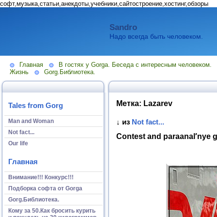
софт,музыка,статьи,анекдоты,учебники,сайтостроение,хостинг,обзоры
Sandro
Надо всегда быть человеком.
Главная
В гостях у Gorga. Беседа с интересным человеком.
Жизнь
Gorg.Библиотека.
Метка:
Lazarev
Tales from Gorg
Man and Woman
↓ из
Not fact...
Not fact...
Contest and paraanal′nye g
Our life
Главная
Внимание!!! Конкурс!!!
Подборка софта от Gorga
Gorg.Библиотека.
Кому за 50.Как бросить курить