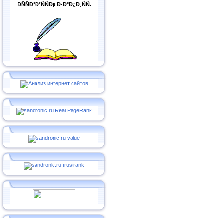
ÐÑÑÐ°Ð²ÑÑÐµ Ð·Ð°Ð¿Ð¸ÑÑ.