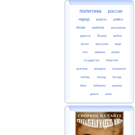
политика
россия
народ
власть
politics
белая
калитва
экономика
идиоты
Russia
война
путин
прогулка
люди
секс
америка
people
государство
общество
мужчина
женщина
отношения
любовь
леонид
беседа
idiots
либералы
украина
деньги
книга