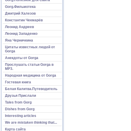
Gorg.Фильмотека
Дмитрий Халезов
Константин Чекмарёв
Леонид Андреев
Леонид Западенко
Яна Черничкина
Цитаты известных людей от
Gorga
Анекдоты от Gorga
Прослушать статьи Gorga в
МР3.
Народная медицина от Gorga
Гостевая книга
Белая Калитва.Путеводитель
Друзья Прислали
Tales from Gorg
Dishes from Gorg
Interesting articles
We are mistaken thinking that...
Карта сайта