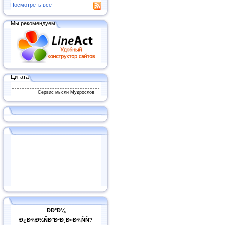
Посмотреть все
Мы рекомендуем
Цитата
Сервис мысли Мудрослов
ÐÐ°Ð¼
Ð¿Ð¾Ð½ÑÐ°Ð²Ð¸Ð»Ð¾ÑÑ?