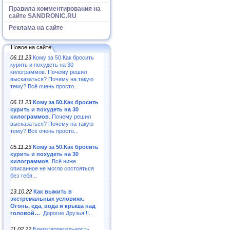
Правила комментирования на
сайте SANDRONIC.RU
Реклама на сайте
Новое на сайте
06.11.23
Кому за 50.Как бросить
курить и похудеть на 30
килограммов. Почему решил
высказаться? Почему на такую
тему? Всё очень просто...
06.11.23
Кому за 50.Как бросить
курить и похудеть на 30
килограммов
. Почему решил
высказаться? Почему на такую
тему? Всё очень просто...
05.11.23
Кому за 50.Как бросить
курить и похудеть на 30
килограммов
. Всё ниже
описанное не могло состояться
без тебя...
13.10.22
Как выжить в
экстремальных условиях.
Огонь, еда, вода и крыша над
головой…
. Дорогие Друзья!!!..
11.02.22
Благотворительность,