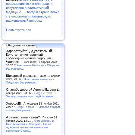
правозащитники и олигархи, и
безусловно о паллиативной
медицине… . Когда в стране плохо
с экономикой и политикой, то
национальный вопрос..
Посмотреть все
Общение на сайте
Здравствуйте! Да,уважаемый
Константин интересный
собеседник и очень хороший
Человек!!!..
Aleksandr 11 апреля 2023,
10:02 //
Константин Чекмарёв - Общество
без религии...
Шикарный рассказ...
Раиса 10 апреля
2023, 23:56 //
Константин Чекмарёв -
Общество без религии...
Спасибо дорогой Леонид!!!..
Gorg 13
ноября 2021, 23:36 //
Gorg.Не факт... -
Заговор пидоров или голубой реванш…
Хорошо!!!..
Л. Андреев 13 ноября 2021,
23:17 //
Gorg.Не факт... - Заговор пидоров
или голубой реванш…
А зачем такой нужен?..
Пупсчик 19
ноября 2020, 13:01 //
Gorg.Любовь и
Секс.Мужчина и Женщина - Как из
мужчины сделать импотента или
осторожно Стервы.