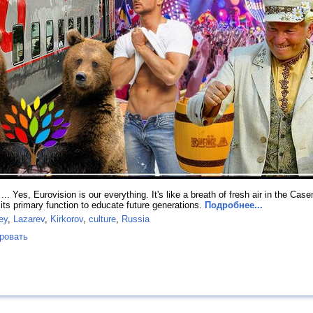
... Yes, Eurovision is our everything. It's like a breath of fresh air in the Cas
its primary function to educate future generations.
Подробнее...
ey
,
Lazarev
,
Kirkorov
,
culture
,
Russia
ровать