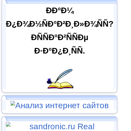
ÐÐ°Ð¼
Ð¿Ð¾Ð½ÑÐ°Ð²Ð¸Ð»Ð¾ÑÑ?
ÐÑÑÐ°Ð²ÑÑÐµ
Ð·Ð°Ð¿Ð¸ÑÑ.