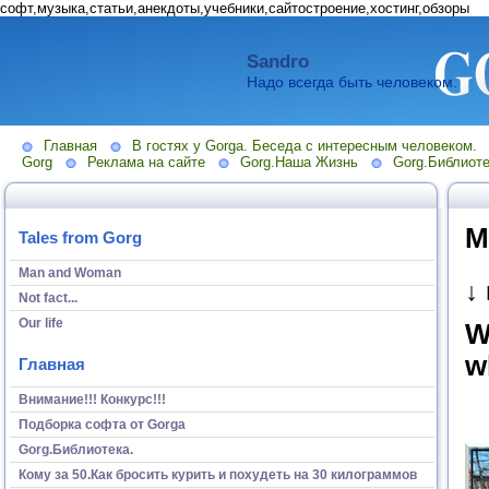
софт,музыка,статьи,анекдоты,учебники,сайтостроение,хостинг,обзоры
Sandro
Надо всегда быть человеком.
Главная
В гостях у Gorga. Беседа с интересным человеком.
Gorg
Реклама на сайте
Gorg.Наша Жизнь
Gorg.Библиоте
М
Tales from Gorg
Man and Woman
↓
Not fact...
Our life
W
w
Главная
Внимание!!! Конкурс!!!
Подборка софта от Gorga
Gorg.Библиотека.
Кому за 50.Как бросить курить и похудеть на 30 килограммов