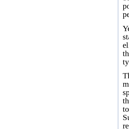
po
p
Y
st
el
th
ty
Th
m
s
t
t
Su
r