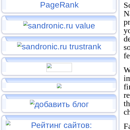
S
N
p
y
d
s
fe
We
i
fi
r
t
ch
F