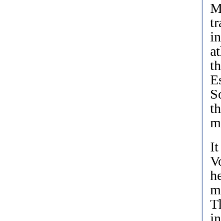
Ma
tr
in
at
t
E
S
t
m
I
V
he
m
T
in