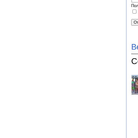
Пол
В
С