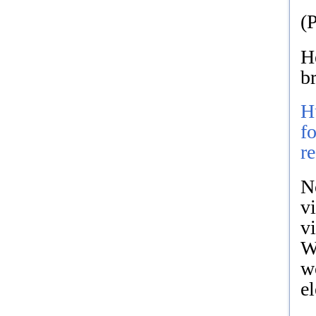
(
H
b
H
f
r
N
v
v
We
w
e