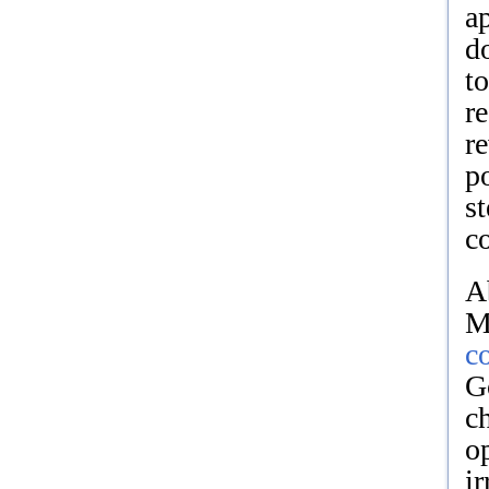
a
d
t
r
re
p
st
co
A
M
co
G
c
o
i