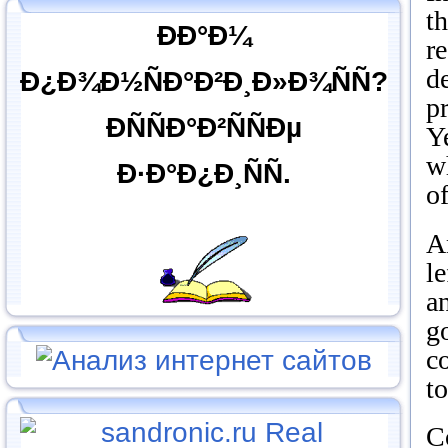
th
ÐÐ°Ð¼
re
d
Ð¿Ð¾Ð½ÑÐ°Ð²Ð¸Ð»Ð¾ÑÑ?
pr
ÐÑÑÐ°Ð²ÑÑÐµ
Ye
wh
Ð·Ð°Ð¿Ð¸ÑÑ.
o
An
le
an
g
c
to
Co