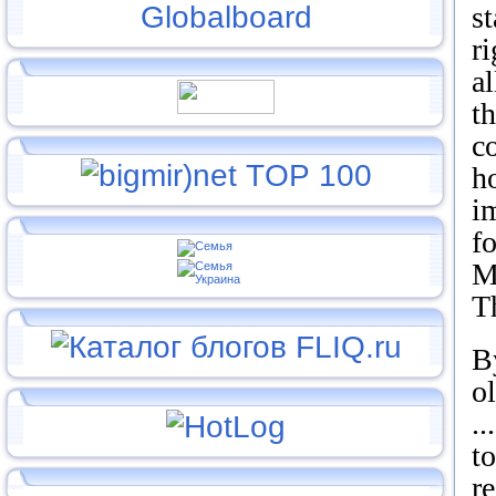
st
ri
a
th
c
h
i
f
M
T
B
o
..
to
re