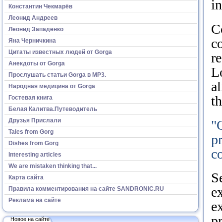
in
Константин Чекмарёв
Леонид Андреев
C
Леонид Западенко
c
Яна Черничкина
Цитаты известных людей от Gorga
r
Анекдоты от Gorga
L
Прослушать статьи Gorga в МР3.
a
Народная медицина от Gorga
t
Гостевая книга
Белая Калитва.Путеводитель
Друзья Прислали
"
Tales from Gorg
pr
Dishes from Gorg
c
Interesting articles
We are mistaken thinking that...
S
Карта сайта
ex
Правила комментирования на сайте SANDRONIC.RU
Реклама на сайте
e
pr
Новое на сайте