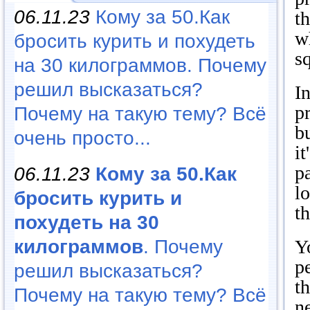
06.11.23
Кому за 50.Как
t
w
бросить курить и похудеть
s
на 30 килограммов. Почему
решил высказаться?
I
pr
Почему на такую тему? Всё
bu
очень просто...
it
p
06.11.23
Кому за 50.Как
l
бросить курить и
th
похудеть на 30
Yo
килограммов
. Почему
p
решил высказаться?
t
Почему на такую тему? Всё
n