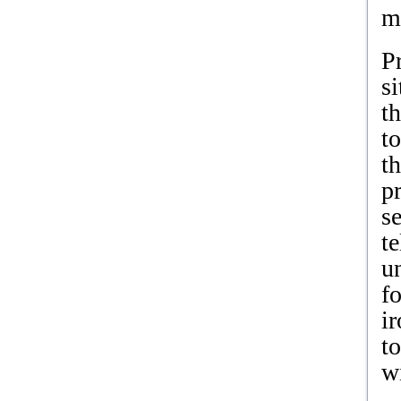
m
Pr
si
t
t
t
p
s
te
u
fo
i
t
w