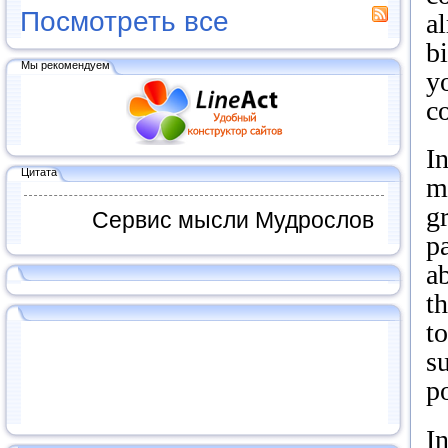
Посмотреть все
a
b
Мы рекомендуем
y
co
In
Цитата
ma
gr
Сервис мысли Мудрослов
p
a
th
t
s
p
I