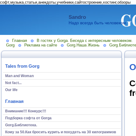
софт,музыка,статьи,анекдоты,учебники,сайтостроение,хостинг,обзоры
Sandro
Надо всегда быть человеком.
Главная
В гостях у Gorga. Беседа с интересным человеком.
Gorg
Реклама на сайте
Gorg.Наша Жизнь
Gorg.Библиоте
O
Tales from Gorg
Man and Woman
C
Not fact...
Our life
f
Главная
Внимание!!! Конкурс!!!
Подборка софта от Gorga
Gorg.Библиотека.
Кому за 50.Как бросить курить и похудеть на 30 килограммов