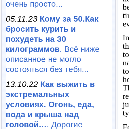
очень просто...
be
t
05.11.23
Кому за 50.Как
e
бросить курить и
I
похудеть на 30
t
килограммов
. Всё ниже
to
описанное не могло
n
состояться без тебя...
t
h
13.10.22
Как выжить в
T
экстремальных
r
условиях. Огонь, еда,
ju
t
вода и крыша над
головой…
. Дорогие
F