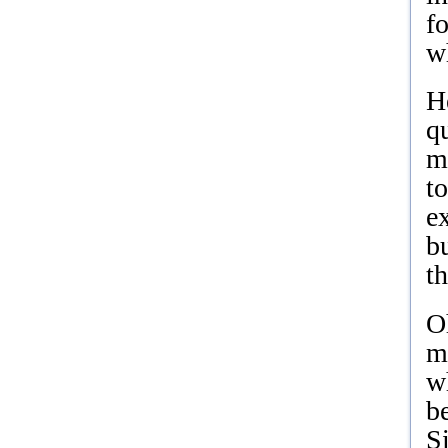
fo
wh
He
q
mu
to
e
bu
th
Oh
m
w
b
Si