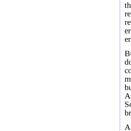
t
r
r
e
e
B
do
c
m
bu
As
S
b
A