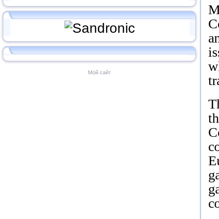
M
C
a
i
wh
Мой сайт
tr
T
t
C
co
E
g
ga
c