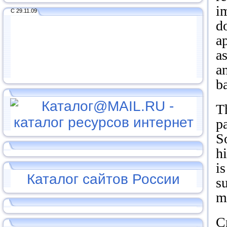
im
С 29.11.09
d
ap
a
an
b
T
pa
So
hi
i
Каталог сайтов России
s
m
C