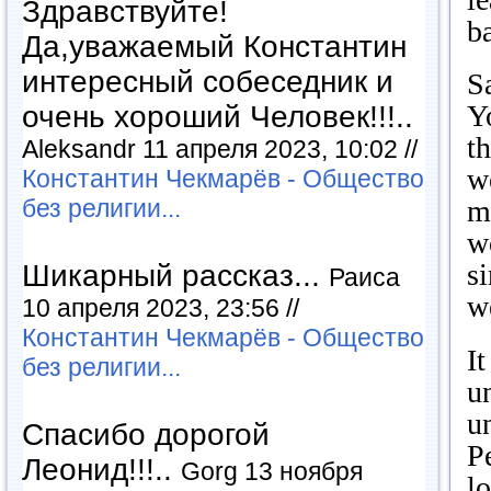
Здравствуйте!
ba
Да,уважаемый Константин
интересный собеседник и
S
Yo
очень хороший Человек!!!..
th
Aleksandr 11 апреля 2023, 10:02 //
we
Константин Чекмарёв - Общество
без религии...
m
w
s
Шикарный рассказ...
Раиса
we
10 апреля 2023, 23:56 //
Константин Чекмарёв - Общество
It
без религии...
u
u
Спасибо дорогой
P
Леонид!!!..
Gorg 13 ноября
l