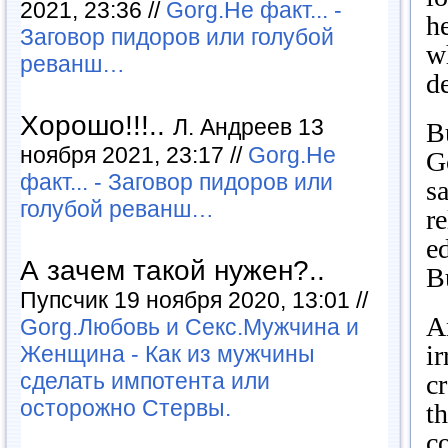
2021, 23:36 //
Gorg.Не факт... -
h
Заговор пидоров или голубой
w
реванш…
d
Хорошо!!!..
Л. Андреев 13
B
ноября 2021, 23:17 //
Gorg.Не
G
факт... - Заговор пидоров или
s
голубой реванш…
r
e
А зачем такой нужен?..
Bu
Пупсчик 19 ноября 2020, 13:01 //
An
Gorg.Любовь и Секс.Мужчина и
ir
Женщина - Как из мужчины
сделать импотента или
cr
осторожно Стервы.
t
c