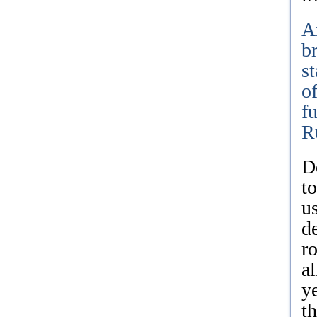
A
b
s
of
fu
R
Do
t
us
d
r
a
ye
t