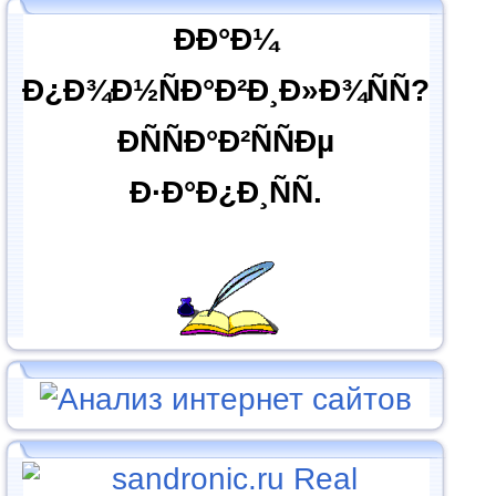
ÐÐ°Ð¼
Ð¿Ð¾Ð½ÑÐ°Ð²Ð¸Ð»Ð¾ÑÑ?
ÐÑÑÐ°Ð²ÑÑÐµ
Ð·Ð°Ð¿Ð¸ÑÑ.