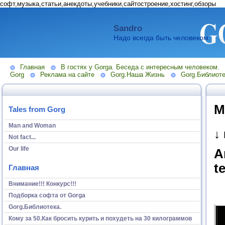
софт,музыка,статьи,анекдоты,учебники,сайтостроение,хостинг,обзоры
Sandro
Надо всегда быть человеком.
Главная
В гостях у Gorga. Беседа с интересным человеком.
Gorg
Реклама на сайте
Gorg.Наша Жизнь
Gorg.Библиоте
М
Tales from Gorg
Man and Woman
↓
Not fact...
Our life
A
t
Главная
Внимание!!! Конкурс!!!
Подборка софта от Gorga
Gorg.Библиотека.
Кому за 50.Как бросить курить и похудеть на 30 килограммов