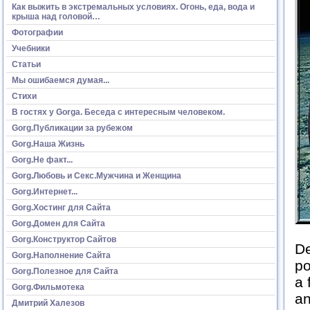
Как выжить в экстремальных условиях. Огонь, еда, вода и
крыша над головой…
Фотографии
Учебники
Статьи
Мы ошибаемся думая...
Стихи
В гостях у Gorga. Беседа с интересным человеком.
Gorg.Публикации за рубежом
Gorg.Наша Жизнь
Gorg.Не факт...
Gorg.Любовь и Секс.Мужчина и Женщина
Gorg.Интернет...
Gorg.Хостинг для Сайта
Gorg.Домен для Сайта
Gorg.Конструктор Сайтов
De
Gorg.Наполнение Сайта
po
Gorg.Полезное для Сайта
a 
Gorg.Фильмотека
an
Дмитрий Халезов