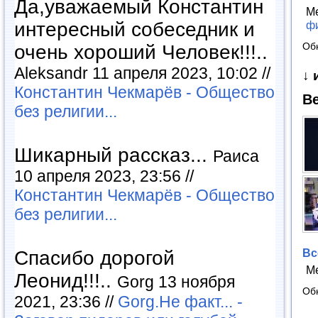
Да,уважаемый Константин
М
интересный собеседник и
ф
очень хороший Человек!!!..
Об
Aleksandr 11 апреля 2023, 10:02 //
↓ 
Константин Чекмарёв - Общество
Ве
без религии...
Шикарный рассказ...
Раиса
10 апреля 2023, 23:56 //
Константин Чекмарёв - Общество
без религии...
Вс
Спасибо дорогой
М
Леонид!!!..
Gorg 13 ноября
Об
2021, 23:36 //
Gorg.Не факт... -