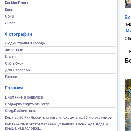
КавМинВоды
Киев
Сочи
Вс
Львов
М
м
Фотографии
Об
Люди.Страны и Города
↓ 
Животные
Цветы
Бе
С Улыбкой
Для Взрослых
Разное
Главная
Внимание!!! Конкурс!!!
Подборка софта от Gorga
Gorg.Библиотека.
Кому за 50.Как бросить курить и похудеть на 30 килограммов
Как выжить в экстремальных условиях. Огонь, еда, вода и
крыша над головой…