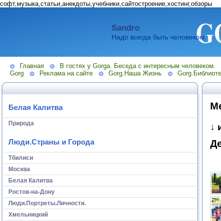
софт,музыка,статьи,анекдоты,учебники,сайтостроение,хостинг,обзоры
Sandro
Надо всегда быть человеком.
Главная
В гостях у Gorga. Беседа с интересным человеком.
Gorg
Реклама на сайте
Gorg.Наша Жизнь
Gorg.Библиоте
М
Белая Калитва
Природа
↓ 
Люди.Страны и Города
Д
Тбилиси
Москва
Белая Калитва
Ростов-на-Дону
Люди.Портреты.Личности.
Хмельницкий