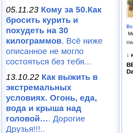
05.11.23
Кому за 50.Как
бросить курить и
Вс
похудеть на 30
М
килограммов
. Всё ниже
Об
описанное не могло
↓ 
состояться без тебя...
BB
D
13.10.22
Как выжить в
экстремальных
условиях. Огонь, еда,
вода и крыша над
головой…
. Дорогие
Друзья!!!..