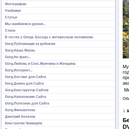
Фотографии
Учебники
Статьи
Мы ошибаемся думая...
Стихи
В гостях у Gorga. Беседа с интересным человеком.
Gorg.Публикации за рубежом
Gorg.Наша Жизнь
Gorg.Не факт...
Gorg.Любовь и Секс.Мужчина и Женщина
Му
Gorg.Интернет...
го
Gorg.Хостинг для Сайта
пр
ак
Gorg.Домен для Сайта
М
Gorg.Конструктор Сайтов
Gorg.Наполнение Сайта
Об
Gorg.Полезное для Сайта
↓ 
Gorg.Фильмотека
Дмитрий Халезов
Бе
Константин Чекмарёв
D