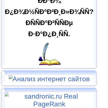
ÐÐ°Ð¼
Ð¿Ð¾Ð½ÑÐ°Ð²Ð¸Ð»Ð¾ÑÑ?
ÐÑÑÐ°Ð²ÑÑÐµ
Ð·Ð°Ð¿Ð¸ÑÑ.