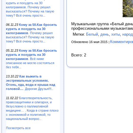
курить и похудеть на 30
килограммов. Почему решил
высказаться? Почему на такую
тему? Всё очень просто...
Музыкальная группа «Белый день»
06.11.23
Кому за 50.Как бросить
профессиональными музыкантами 
курить и похудеть на 30
килограммов
. Почему решил
Метки:
Белый
,
день
,
хиты
,
наро
высказаться? Почему на такую
тему? Всё очень просто...
Комментиро
Обновлено 16 мая 2015
05.11.23
Кому за 50.Как бросить
курить и похудеть на 30
Всего: 2
килограммов
. Всё ниже
описанное не могло состояться
без тебя...
13.10.22
Как выжить в
экстремальных условиях.
Огонь, еда, вода и крыша над
головой…
. Дорогие Друзья!!!..
11.02.22
Благотворительность,
правозащитники и олигархи, и
безусловно о паллиативной
медицине… . Когда в стране плохо
с экономикой и политикой, то
национальный вопрос..
Посмотреть все