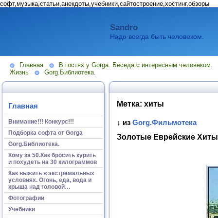
софт,музыка,статьи,анекдоты,учебники,сайтостроение,хостинг,обзоры
Sandro
Надо всегда быть человеком.
Главная
В гостях у Gorga. Беседа с интересным человеком.
Жизнь
Gorg.Библиотека.
Метка:
хиты
Главная
Внимание!!! Конкурс!!!
↓ из
Gorg.Фильмотека
Подборка софта от Gorga
Золотые Еврейские Хиты
Gorg.Библиотека.
Кому за 50.Как бросить курить
и похудеть на 30 килограммов
Как выжить в экстремальных
условиях. Огонь, еда, вода и
крыша над головой…
Фотографии
Учебники