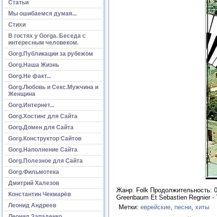
Статьи
Мы ошибаемся думая...
Стихи
В гостях у Gorga. Беседа с
интересным человеком.
Gorg.Публикации за рубежом
Gorg.Наша Жизнь
Gorg.Не факт...
Gorg.Любовь и Секс.Мужчина и
Женщина
Gorg.Интернет...
Gorg.Хостинг для Сайта
Gorg.Домен для Сайта
Gorg.Конструктор Сайтов
Gorg.Наполнение Сайта
Gorg.Полезное для Сайта
Gorg.Фильмотека
Дмитрий Халезов
Жанр: Folk Продолжительность: 05:
Константин Чекмарёв
Greenbaum Et Sebastien Regnier - 
Леонид Андреев
Метки:
еврейские
,
песни
,
хиты
Леонид Западенко