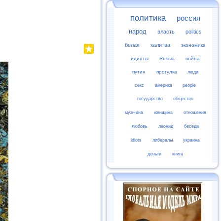
политика
россия
народ
власть
politics
белая
калитва
экономика
идиоты
Russia
война
путин
прогулка
люди
секс
америка
people
государство
общество
мужчина
женщина
отношения
любовь
леонид
беседа
idiots
либералы
украина
деньги
книга