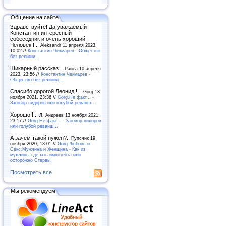
Общение на сайте
Здравствуйте! Да,уважаемый
Константин интересный
собеседник и очень хороший
Человек!!!..
Aleksandr 11 апреля 2023,
10:02 //
Константин Чекмарёв - Общество
без религии...
Шикарный рассказ...
Раиса 10 апреля
2023, 23:56 //
Константин Чекмарёв -
Общество без религии...
Спасибо дорогой Леонид!!!..
Gorg 13
ноября 2021, 23:36 //
Gorg.Не факт... -
Заговор пидоров или голубой реванш…
Хорошо!!!..
Л. Андреев 13 ноября 2021,
23:17 //
Gorg.Не факт... - Заговор пидоров
или голубой реванш…
А зачем такой нужен?..
Пупсчик 19
ноября 2020, 13:01 //
Gorg.Любовь и
Секс.Мужчина и Женщина - Как из
мужчины сделать импотента или
осторожно Стервы.
Посмотреть все
Мы рекомендуем