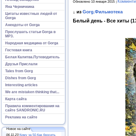
Комменти
Обновлено 10 января 2015
Яна Черничкина
↓ из
Gorg.Фильмотека
Цитаты известных людей от
Gorga
Белый день - Все хиты (1
Анекдоты от Gorga
Прослушать статьи Gorga в
МР3.
Народная медицина от Gorga
Гостевая книга
Белая Калитва.Путеводитель
Друзья Прислали
Tales from Gorg
Dishes from Gorg
Interesting articles
We are mistaken thinking that...
Карта сайта
Правила комментирования на
сайте SANDRONIC.RU
Реклама на сайте
Новое на сайте
06.11.23
Кому за 50.Как бросить