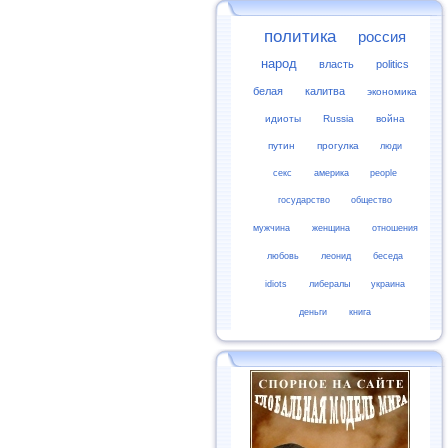
политика
россия
народ
власть
politics
белая
калитва
экономика
идиоты
Russia
война
путин
прогулка
люди
секс
америка
people
государство
общество
мужчина
женщина
отношения
любовь
леонид
беседа
idiots
либералы
украина
деньги
книга