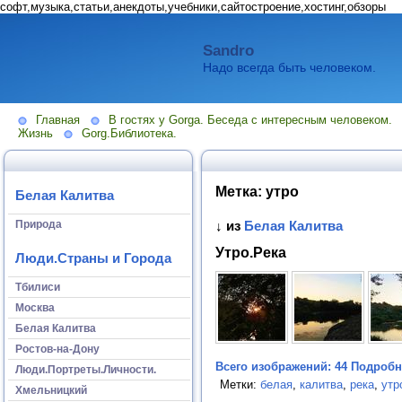
софт,музыка,статьи,анекдоты,учебники,сайтостроение,хостинг,обзоры
Sandro
Надо всегда быть человеком.
Главная
В гостях у Gorga. Беседа с интересным человеком.
Жизнь
Gorg.Библиотека.
Метка:
утро
Белая Калитва
Природа
↓ из
Белая Калитва
Утро.Река
Люди.Страны и Города
Тбилиси
Москва
Белая Калитва
Ростов-на-Дону
Всего изображений: 44
Подробне
Люди.Портреты.Личности.
Метки:
белая
,
калитва
,
река
,
утр
Хмельницкий