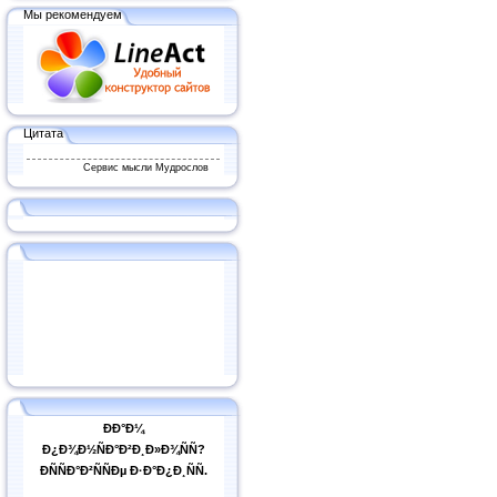
Мы рекомендуем
Цитата
Сервис мысли Мудрослов
ÐÐ°Ð¼
Ð¿Ð¾Ð½ÑÐ°Ð²Ð¸Ð»Ð¾ÑÑ?
ÐÑÑÐ°Ð²ÑÑÐµ Ð·Ð°Ð¿Ð¸ÑÑ.