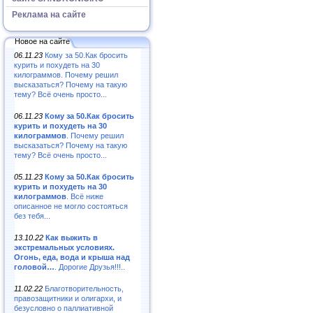
Реклама на сайте
Новое на сайте
06.11.23
Кому за 50.Как бросить
курить и похудеть на 30
килограммов. Почему решил
высказаться? Почему на такую
тему? Всё очень просто...
06.11.23
Кому за 50.Как бросить
курить и похудеть на 30
килограммов
. Почему решил
высказаться? Почему на такую
тему? Всё очень просто...
05.11.23
Кому за 50.Как бросить
курить и похудеть на 30
килограммов
. Всё ниже
описанное не могло состояться
без тебя...
13.10.22
Как выжить в
экстремальных условиях.
Огонь, еда, вода и крыша над
головой…
. Дорогие Друзья!!!..
11.02.22
Благотворительность,
правозащитники и олигархи, и
безусловно о паллиативной