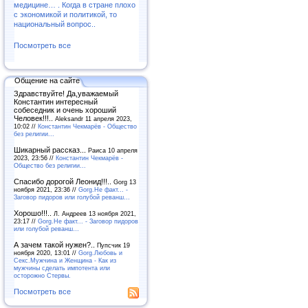
медицине… . Когда в стране плохо
с экономикой и политикой, то
национальный вопрос..
Посмотреть все
Общение на сайте
Здравствуйте! Да,уважаемый
Константин интересный
собеседник и очень хороший
Человек!!!..
Aleksandr 11 апреля 2023,
10:02 //
Константин Чекмарёв - Общество
без религии...
Шикарный рассказ...
Раиса 10 апреля
2023, 23:56 //
Константин Чекмарёв -
Общество без религии...
Спасибо дорогой Леонид!!!..
Gorg 13
ноября 2021, 23:36 //
Gorg.Не факт... -
Заговор пидоров или голубой реванш…
Хорошо!!!..
Л. Андреев 13 ноября 2021,
23:17 //
Gorg.Не факт... - Заговор пидоров
или голубой реванш…
А зачем такой нужен?..
Пупсчик 19
ноября 2020, 13:01 //
Gorg.Любовь и
Секс.Мужчина и Женщина - Как из
мужчины сделать импотента или
осторожно Стервы.
Посмотреть все