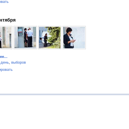
овать
нтября
е...
день
,
выборов
ировать