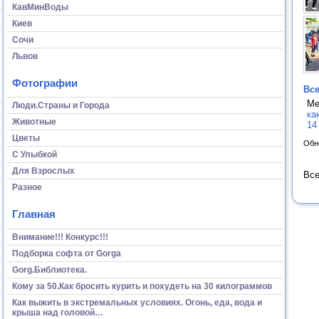
КавМинВоды
Киев
Сочи
Львов
Фотографии
Все
Ме
Люди.Страны и Города
ка
Животные
14
Цветы
Обн
С Улыбкой
Для Взрослых
Все
Разное
Главная
Внимание!!! Конкурс!!!
Подборка софта от Gorga
Gorg.Библиотека.
Кому за 50.Как бросить курить и похудеть на 30 килограммов
Как выжить в экстремальных условиях. Огонь, еда, вода и
крыша над головой…