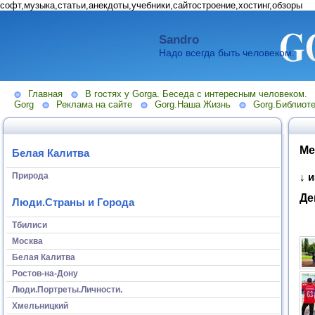
софт,музыка,статьи,анекдоты,учебники,сайтостроение,хостинг,обзоры
Sandro
Надо всегда быть человеком.
Главная
В гостях у Gorga. Беседа с интересным человеком.
Gorg
Реклама на сайте
Gorg.Наша Жизнь
Gorg.Библиоте
Ме
Белая Калитва
Природа
↓ 
Де
Люди.Страны и Города
Тбилиси
Москва
Белая Калитва
Ростов-на-Дону
Люди.Портреты.Личности.
Хмельницкий