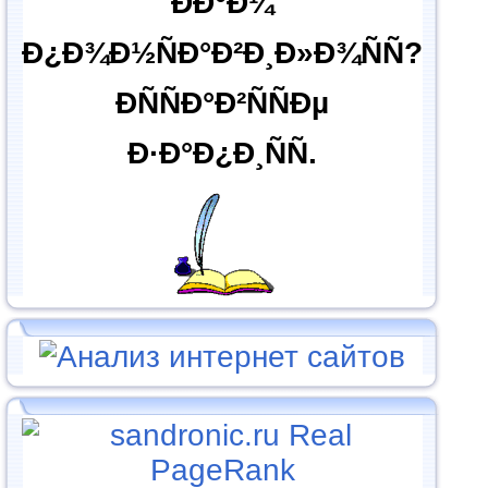
ÐÐ°Ð¼
Ð¿Ð¾Ð½ÑÐ°Ð²Ð¸Ð»Ð¾ÑÑ?
ÐÑÑÐ°Ð²ÑÑÐµ
Ð·Ð°Ð¿Ð¸ÑÑ.