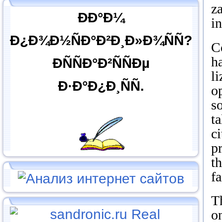
z
ÐÐ°Ð¼
i
Ð¿Ð¾Ð½ÑÐ°Ð²Ð¸Ð»Ð¾ÑÑ?
C
ha
ÐÑÑÐ°Ð²ÑÑÐµ
l
Ð·Ð°Ð¿Ð¸ÑÑ.
o
s
t
c
p
t
f
Th
o