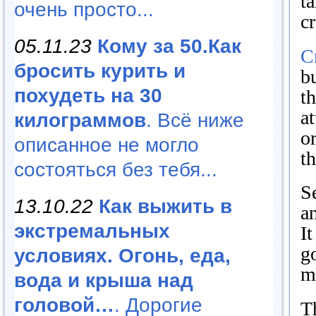
t
очень просто...
c
05.11.23
Кому за 50.Как
C
бросить курить и
b
похудеть на 30
th
at
килограммов
. Всё ниже
o
описанное не могло
t
состояться без тебя...
S
13.10.22
Как выжить в
an
экстремальных
I
g
условиях. Огонь, еда,
m
вода и крыша над
головой…
. Дорогие
T