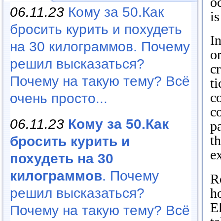
o
06.11.23
Кому за 50.Как
is
бросить курить и похудеть
I
на 30 килограммов. Почему
or
решил высказаться?
c
Почему на такую тему? Всё
ti
c
очень просто...
co
06.11.23
Кому за 50.Как
p
th
бросить курить и
e
похудеть на 30
килограммов
. Почему
R
решил высказаться?
h
E
Почему на такую тему? Всё