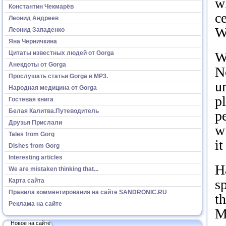
wh
Константин Чекмарёв
c
Леонид Андреев
W
Леонид Западенко
Яна Черничкина
Цитаты известных людей от Gorga
W
Анекдоты от Gorga
No
Прослушать статьи Gorga в МР3.
un
Народная медицина от Gorga
pl
Гостевая книга
Белая Калитва.Путеводитель
p
Друзья Прислали
wi
Tales from Gorg
it
Dishes from Gorg
Interesting articles
H
We are mistaken thinking that...
sp
Карта сайта
Правила комментирования на сайте SANDRONIC.RU
th
Реклама на сайте
M
Новое на сайте