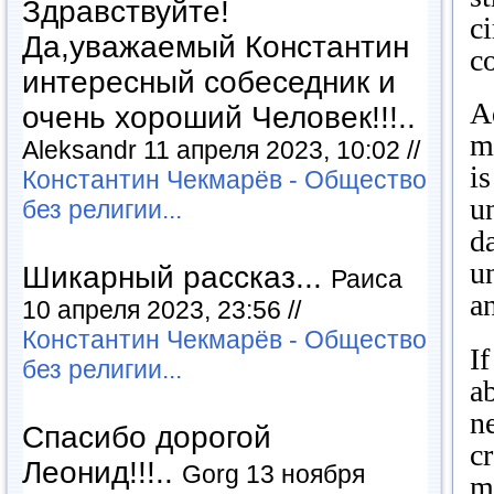
Здравствуйте!
c
Да,уважаемый Константин
c
интересный собеседник и
A
очень хороший Человек!!!..
m
Aleksandr 11 апреля 2023, 10:02 //
is
Константин Чекмарёв - Общество
un
без религии...
d
u
Шикарный рассказ...
Раиса
a
10 апреля 2023, 23:56 //
Константин Чекмарёв - Общество
If
без религии...
a
n
Спасибо дорогой
cr
Леонид!!!..
Gorg 13 ноября
m