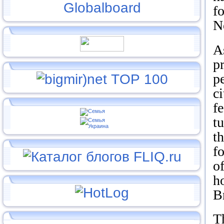
f
N
A
p
p
ci
f
tu
th
f
o
h
B
Th