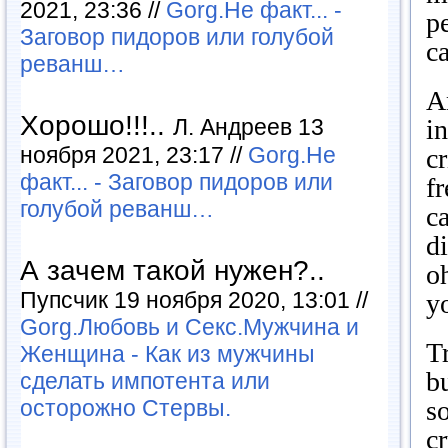
2021, 23:36 //
Gorg.Не факт... -
pe
Заговор пидоров или голубой
ca
реванш…
A
Хорошо!!!..
in
Л. Андреев 13
ноября 2021, 23:17 //
Gorg.Не
cr
факт... - Заговор пидоров или
f
голубой реванш…
ca
di
А зачем такой нужен?..
o
Пупсчик 19 ноября 2020, 13:01 //
yo
Gorg.Любовь и Секс.Мужчина и
T
Женщина - Как из мужчины
b
сделать импотента или
s
осторожно Стервы.
c