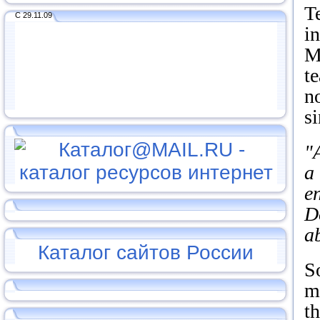
Te
С 29.11.09
i
M
t
n
si
"
a 
e
D
ab
Каталог сайтов России
S
m
t