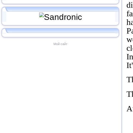
di
f
ha
P
w
Мой сайт
c
I
I
Th
T
A