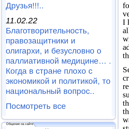
f
Друзья!!!..
v
11.02.22
I
al
Благотворительность,
wi
правозащитники и
a
олигархи, и безусловно о
th
паллиативной медицине… .
S
Когда в стране плохо с
cr
экономикой и политикой, то
re
национальный вопрос..
s
t
Посмотреть все
t
w
Общение на сайте
s