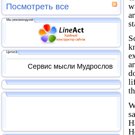
wi
Посмотреть все
ar
Мы рекомендуем
st
S
k
Цитата
e
a
Сервис мысли Мудрослов
d
l
th
W
sa
H
H