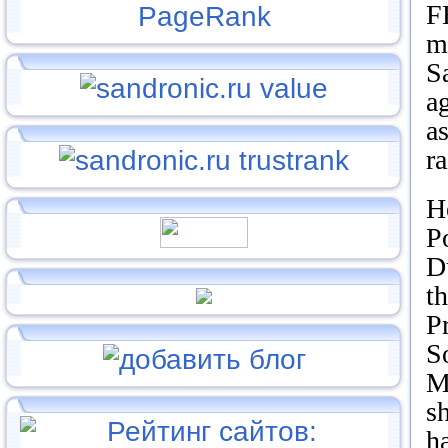
F
m
S
a
a
ra
H
P
D
th
P
S
M
sh
h