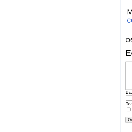
М
c
О
Е
Ва
Пол