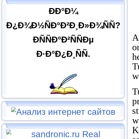
ÐÐ°Ð¼
Ð¿Ð¾Ð½ÑÐ°Ð²Ð¸Ð»Ð¾ÑÑ?
A
ÐÑÑÐ°Ð²ÑÑÐµ
o
Ð·Ð°Ð¿Ð¸ÑÑ.
h
T
w
T
p
s
w
K