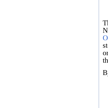
T
N
O
s
o
th
B