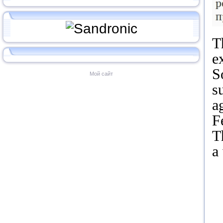
T
e
S
Мой сайт
s
a
F
T
a