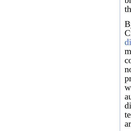
b
t
B
C
d
m
c
n
p
w
a
d
t
a