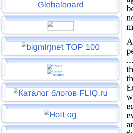
b
n
m
A
p
..
t
t
E
w
e
e
a