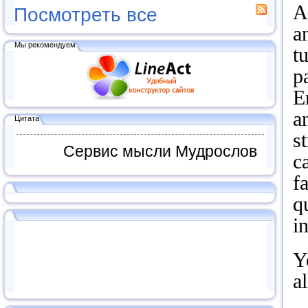
A
Посмотреть все
a
Мы рекомендуем
t
p
E
a
Цитата
s
Сервис мысли Мудрослов
c
f
q
i
Y
a