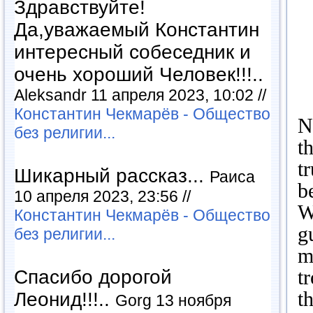
Здравствуйте!
Да,уважаемый Константин
интересный собеседник и
очень хороший Человек!!!..
Aleksandr 11 апреля 2023, 10:02 //
Константин Чекмарёв - Общество
N
без религии...
t
t
Шикарный рассказ...
Раиса
b
10 апреля 2023, 23:56 //
W
Константин Чекмарёв - Общество
g
без религии...
m
t
Спасибо дорогой
t
Леонид!!!..
Gorg 13 ноября