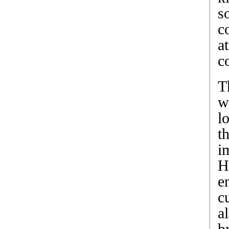
s
c
a
c
T
w
l
t
i
H
e
c
a