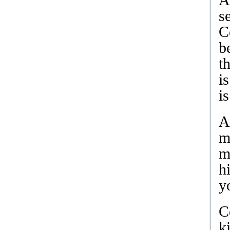
A
s
C
b
t
i
i
A
m
m
h
y
C
k