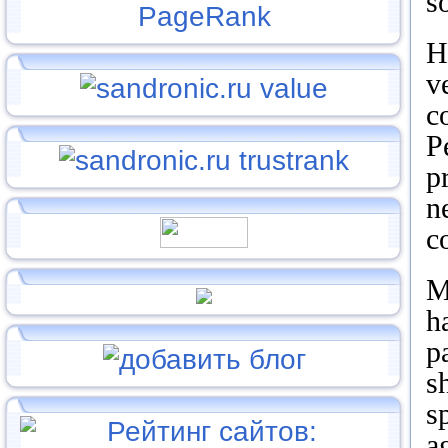
s
H
v
c
P
p
n
c
M
h
p
s
s
a