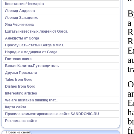
Константин Чекмарёв
B
Леонид Андреев
Леонид Западенко
a
Яна Черничкина
R
Цитаты известных людей от Gorga
Анекдоты от Gorga
R
Прослушать статьи Gorga в МР3.
E
Народная медицина от Gorga
a
Гостевая книга
Белая Калитва.Путеводитель
t
Друзья Прислали
Tales from Gorg
O
Dishes from Gorg
a
Interesting articles
E
We are mistaken thinking that...
Карта сайта
h
Правила комментирования на сайте SANDRONIC.RU
b
Реклама на сайте
f
Новое на сайте