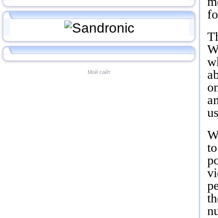
mo
fo
Th
Wh
wh
ab
Мой сайт
on
am
us
W
to
po
vi
p
th
n