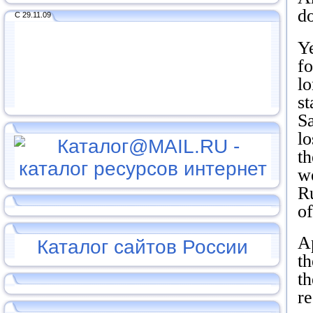
d
С 29.11.09
Ye
fo
lo
st
Sa
lo
th
we
R
of
Ap
Каталог сайтов России
th
th
re