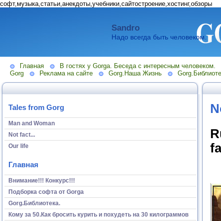
софт,музыка,статьи,анекдоты,учебники,сайтостроение,хостинг,обзоры
Sandro
Надо всегда быть человеком.
Главная
В гостях у Gorga. Беседа с интересным человеком.
Gorg
Реклама на сайте
Gorg.Наша Жизнь
Gorg.Библиоте
No
Tales from Gorg
Man and Woman
R
Not fact...
f
Our life
Главная
Внимание!!! Конкурс!!!
Подборка софта от Gorga
Gorg.Библиотека.
Кому за 50.Как бросить курить и похудеть на 30 килограммов