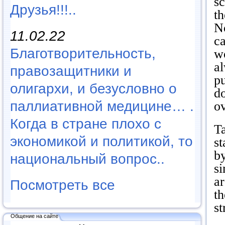
s
Друзья!!!..
th
No
11.02.22
ca
Благотворительность,
w
al
правозащитники и
pu
олигархи, и безусловно о
d
паллиативной медицине… .
o
Когда в стране плохо с
T
экономикой и политикой, то
st
by
национальный вопрос..
s
ar
Посмотреть все
th
st
Общение на сайте