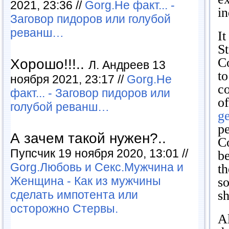
2021, 23:36 //
Gorg.Не факт... -
in
Заговор пидоров или голубой
реванш…
I
St
C
Хорошо!!!..
Л. Андреев 13
to
ноября 2021, 23:17 //
Gorg.Не
co
факт... - Заговор пидоров или
of
голубой реванш…
ge
pe
А зачем такой нужен?..
C
Пупсчик 19 ноября 2020, 13:01 //
be
Gorg.Любовь и Секс.Мужчина и
th
Женщина - Как из мужчины
so
сделать импотента или
sh
осторожно Стервы.
Al