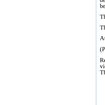
be
Th
T
A
(P
R
vi
Th