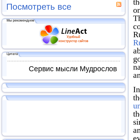
th
Посмотреть все
on
Th
Мы рекомендуем
c
Ru
Ru
ab
Цитата
go
na
Сервис мысли Мудрослов
an
In
t
un
t
si
an
ev