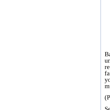
Ba
un
re
fa
yo
m
(P
Se