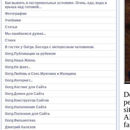
Как выжить в экстремальных условиях. Огонь, еда, вода и
крыша над головой…
Фотографии
Учебники
Статьи
Мы ошибаемся думая...
Стихи
В гостях у Gorga. Беседа с интересным человеком.
Gorg.Публикации за рубежом
Gorg.Наша Жизнь
Gorg.Не факт...
Gorg.Любовь и Секс.Мужчина и Женщина
Gorg.Интернет...
Gorg.Хостинг для Сайта
D
Gorg.Домен для Сайта
pe
Gorg.Конструктор Сайтов
Gorg.Наполнение Сайта
si
Gorg.Полезное для Сайта
Al
Gorg.Фильмотека
fa
Дмитрий Халезов