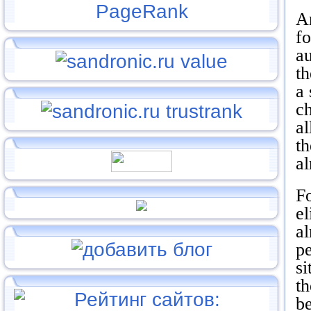
An
f
au
t
a
ch
a
th
al
Fo
el
a
p
si
th
be