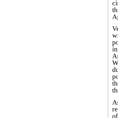
ci
th
Ag
Ve
wi
p
in
An
W
du
p
th
th
As
re
of