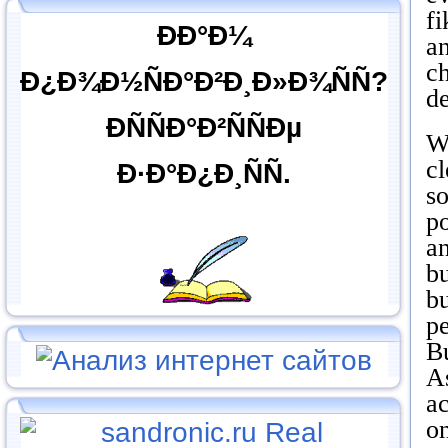
fi
ÐÐ°Ð¼
an
c
Ð¿Ð¾Ð½ÑÐ°Ð²Ð¸Ð»Ð¾ÑÑ?
de
ÐÑÑÐ°Ð²ÑÑÐµ
W
cl
Ð·Ð°Ð¿Ð¸ÑÑ.
so
po
an
bu
bu
pe
Bu
As
ac
o