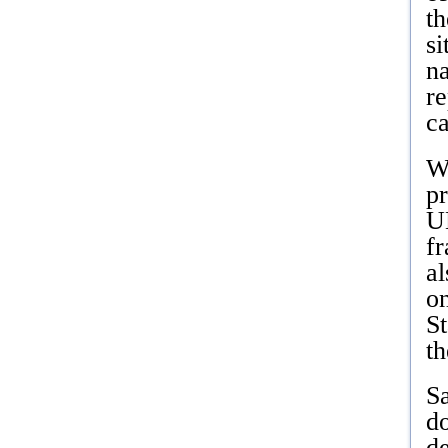
th
si
n
re
ca
W
pr
U
f
al
on
St
th
S
do
de