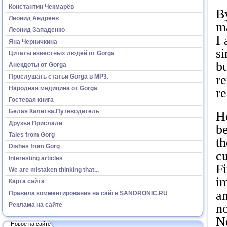
Константин Чекмарёв
By
Леонид Андреев
ma
Леонид Западенко
I 
Яна Черничкина
s
Цитаты известных людей от Gorga
bu
Анекдоты от Gorga
re
Прослушать статьи Gorga в МР3.
Народная медицина от Gorga
re
Гостевая книга
Белая Калитва.Путеводитель
H
Друзья Прислали
be
Tales from Gorg
th
Dishes from Gorg
cu
Interesting articles
Fi
We are mistaken thinking that...
i
Карта сайта
an
Правила комментирования на сайте SANDRONIC.RU
Реклама на сайте
no
No
Новое на сайте