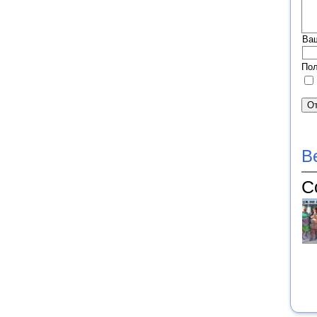
Ва
Пол
В
С