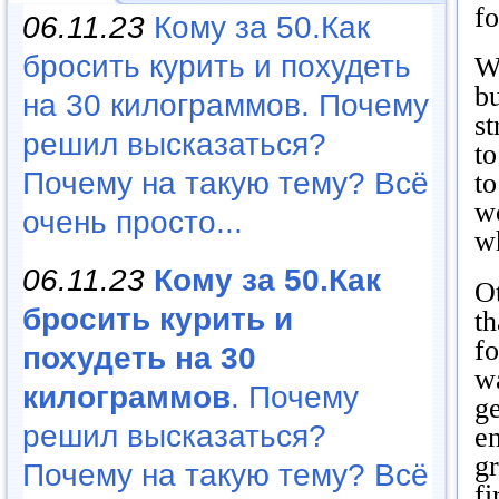
fo
06.11.23
Кому за 50.Как
бросить курить и похудеть
Wi
bu
на 30 килограммов. Почему
st
решил высказаться?
to
Почему на такую тему? Всё
to
w
очень просто...
wh
06.11.23
Кому за 50.Как
Ot
бросить курить и
th
fo
похудеть на 30
wa
килограммов
. Почему
ge
решил высказаться?
en
g
Почему на такую тему? Всё
fi