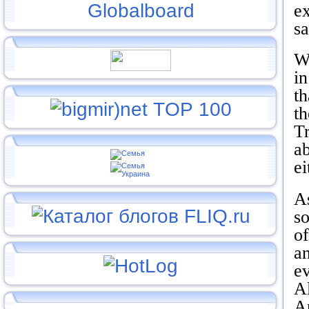
ex
sa
W
in
th
th
Tr
ab
ei
As
so
of
a
ev
Al
A