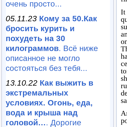
очень просто...
It
05.11.23
Кому за 50.Как
q
su
бросить курить и
a
похудеть на 30
on
килограммов
. Всё ниже
Th
h
описанное не могло
ce
состояться без тебя...
t
sh
13.10.22
Как выжить в
ru
экстремальных
de
s
условиях. Огонь, еда,
вода и крыша над
An
po
головой…
. Дорогие