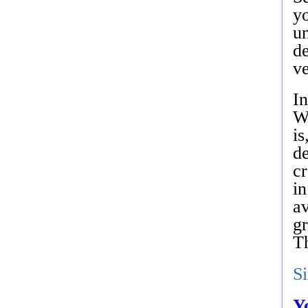
yo
un
d
ve
In
Wh
is
de
c
in
a
gr
Th
S
Y