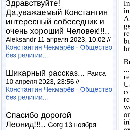
Здравствуйте!
Im
in
Да,уважаемый Константин
A
интересный собеседник и
g
очень хороший Человек!!!..
re
Aleksandr 11 апреля 2023, 10:02 //
bu
Константин Чекмарёв - Общество
br
без религии...
Bu
..
Шикарный рассказ...
Раиса
re
10 апреля 2023, 23:56 //
U
Константин Чекмарёв - Общество
c
без религии...
re
we
or
Спасибо дорогой
i
Леонид!!!..
Gorg 13 ноября
ex