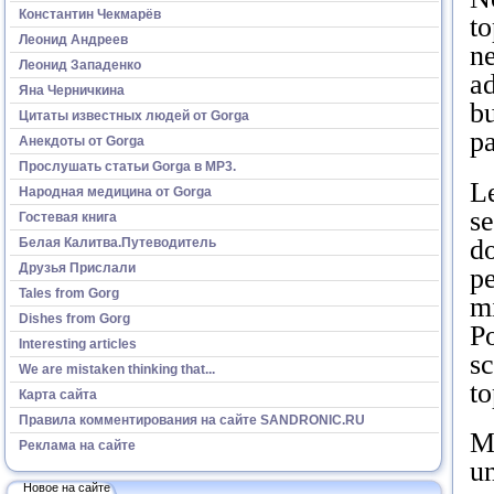
Константин Чекмарёв
to
Леонид Андреев
ne
Леонид Западенко
ad
Яна Черничкина
bu
Цитаты известных людей от Gorga
pa
Анекдоты от Gorga
Прослушать статьи Gorga в МР3.
Le
Народная медицина от Gorga
se
Гостевая книга
d
Белая Калитва.Путеводитель
Друзья Прислали
pe
Tales from Gorg
m
Dishes from Gorg
Po
Interesting articles
sc
We are mistaken thinking that...
to
Карта сайта
Правила комментирования на сайте SANDRONIC.RU
M
Реклама на сайте
un
Новое на сайте