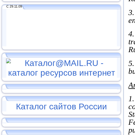
С 29.11.09
3.
en
4.
tr
R
5.
b
Ar
1.
Каталог сайтов России
co
St
Fe
pu