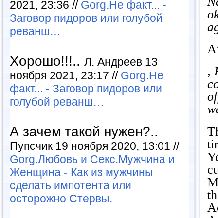
N
2021, 23:36 //
Gorg.Не факт... -
ok
Заговор пидоров или голубой
ag
реванш…
Af
Хорошо!!!..
Л. Андреев 13
, 
ноября 2021, 23:17 //
Gorg.Не
co
факт... - Заговор пидоров или
of
голубой реванш…
wa
А зачем такой нужен?..
Th
t
Пупсчик 19 ноября 2020, 13:01 //
Ye
Gorg.Любовь и Секс.Мужчина и
cu
Женщина - Как из мужчины
Mi
сделать импотента или
t
осторожно Стервы.
A