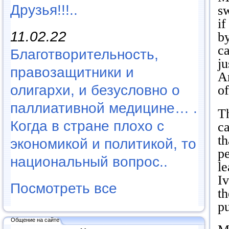
Друзья!!!..
s
if
11.02.22
by
ca
Благотворительность,
ju
правозащитники и
A
олигархи, и безусловно о
o
паллиативной медицине… .
Th
Когда в стране плохо с
ca
th
экономикой и политикой, то
p
национальный вопрос..
le
Iv
Посмотреть все
th
pu
Общение на сайте