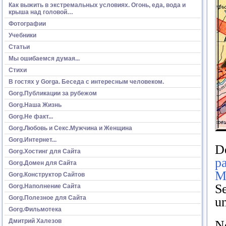
Как выжить в экстремальных условиях. Огонь, еда, вода и
крыша над головой…
Фотографии
Учебники
Статьи
Мы ошибаемся думая...
Стихи
В гостях у Gorga. Беседа с интересным человеком.
Gorg.Публикации за рубежом
Gorg.Наша Жизнь
Gorg.Не факт...
Gorg.Любовь и Секс.Мужчина и Женщина
Gorg.Интернет...
D
Gorg.Хостинг для Сайта
p
Gorg.Домен для Сайта
Ma
Gorg.Конструктор Сайтов
Se
Gorg.Наполнение Сайта
Gorg.Полезное для Сайта
un
Gorg.Фильмотека
Дмитрий Халезов
No