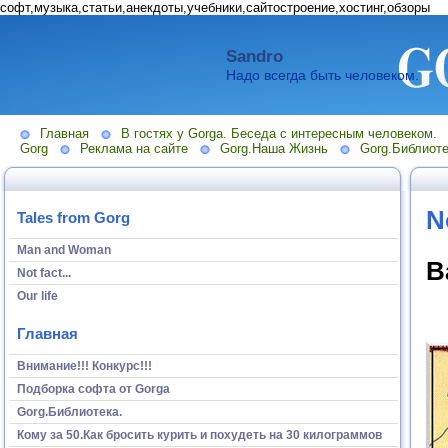
софт,музыка,статьи,анекдоты,учебники,сайтостроение,хостинг,обзоры
Sandro
Надо всегда быть человеком.
Главная
В гостях у Gorga. Беседа с интересным человеком.
Gorg
Реклама на сайте
Gorg.Наша Жизнь
Gorg.Библиоте
No
Tales from Gorg
Man and Woman
B
Not fact...
Our life
Главная
Внимание!!! Конкурс!!!
Подборка софта от Gorga
Gorg.Библиотека.
Кому за 50.Как бросить курить и похудеть на 30 килограммов