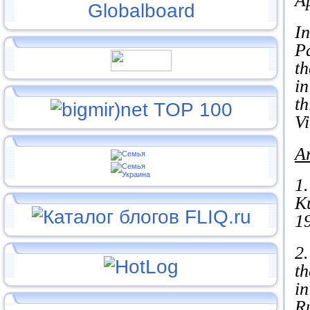
A
In
P
th
in
th
Vi
Ar
1.
Ku
19
2.
th
in
Ru