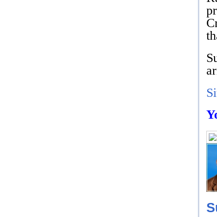
p
C
th
S
ar
S
Y
S