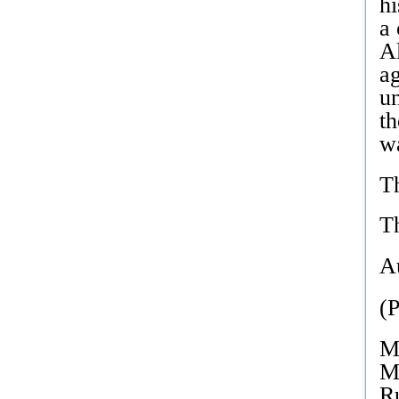
hi
a 
A
ag
u
th
wa
Th
T
A
(P
Ma
Ma
Ru