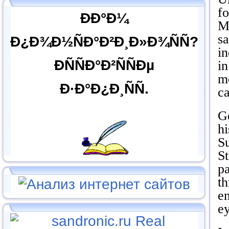
f
ÐÐ°Ð¼
Mr
s
Ð¿Ð¾Ð½ÑÐ°Ð²Ð¸Ð»Ð¾ÑÑ?
in
ÐÑÑÐ°Ð²ÑÑÐµ
i
mo
Ð·Ð°Ð¿Ð¸ÑÑ.
ca
G
hi
S
St
p
t
e
ey