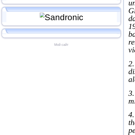
u
Gr
da
19
ba
re
Мой сайт
vi
2.
di
al
3.
mi
4.
th
pe