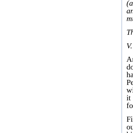
(a
an
mu
T
V.
An
do
ha
Pe
wi
it
fo
Fi
ou