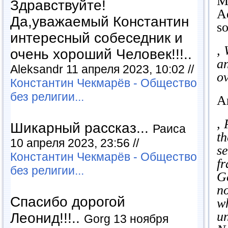
Mr
Здравствуйте!
Ad
Да,уважаемый Константин
s
интересный собеседник и
,
очень хороший Человек!!!..
an
Aleksandr 11 апреля 2023, 10:02 //
o
Константин Чекмарёв - Общество
без религии...
An
, 
Шикарный рассказ...
Раиса
th
10 апреля 2023, 23:56 //
se
Константин Чекмарёв - Общество
fr
без религии...
Ge
no
Спасибо дорогой
w
un
Леонид!!!..
Gorg 13 ноября