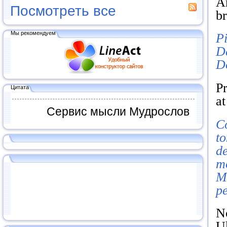
Ar
Посмотреть все
br
Мы рекомендуем
Pi
De
D
P
Цитата
at
Сервис мысли Мудрослов
C
to
de
mo
Mi
pe
No
Uk