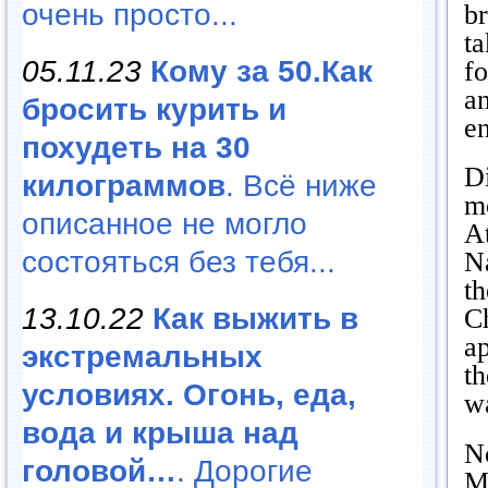
очень просто...
br
ta
05.11.23
Кому за 50.Как
f
a
бросить курить и
en
похудеть на 30
Di
килограммов
. Всё ниже
m
описанное не могло
A
состояться без тебя...
N
th
13.10.22
Как выжить в
Ch
ap
экстремальных
th
условиях. Огонь, еда,
w
вода и крыша над
No
головой…
. Дорогие
M