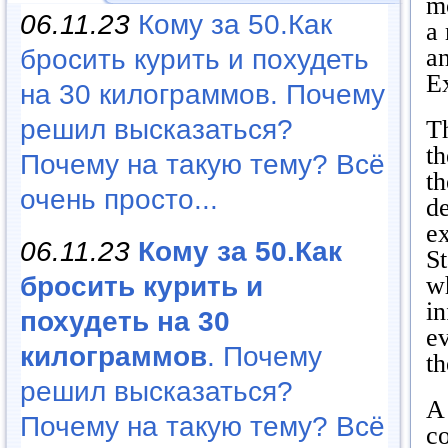
mo
06.11.23
Кому за 50.Как
a 
an
бросить курить и похудеть
E
на 30 килограммов. Почему
решил высказаться?
Th
th
Почему на такую тему? Всё
th
очень просто...
d
e
06.11.23
Кому за 50.Как
S
бросить курить и
w
in
похудеть на 30
ev
килограммов
. Почему
th
решил высказаться?
A 
Почему на такую тему? Всё
co