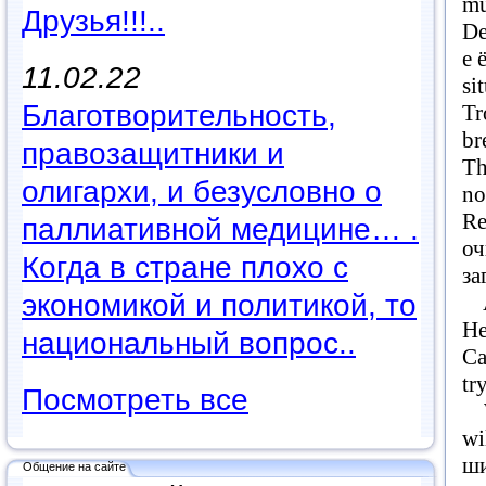
m
Друзья!!!..
De
е 
11.02.22
si
Благотворительность,
Tr
br
правозащитники и
Th
олигархи, и безусловно о
no
Re
паллиативной медицине… .
оч
Когда в стране плохо с
за
экономикой и политикой, то
An
He
национальный вопрос..
Ca
tr
Посмотреть все
Wh
wi
ши
Общение на сайте