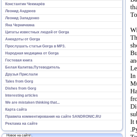
Константин Чекмарёв
th
Леонид Андреев
To
Леонид Западенко
In
Яна Черничкина
Wi
Цитаты известных людей от Gorga
Th
Анекдоты от Gorga
sh
Прослушать статьи Gorga в МР3.
Bu
Народная медицина от Gorga
an
Гостевая книга
Le
Белая Калитва.Путеводитель
Друзья Прислали
In
Tales from Gorg
Mu
Dishes from Gorg
Ha
Interesting articles
fr
We are mistaken thinking that...
Di
Карта сайта
su
Правила комментирования на сайте SANDRONIC.RU
It
Реклама на сайте
.Р
Новое на сайте