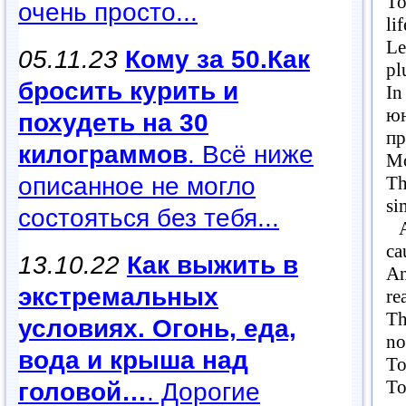
To
очень просто...
li
Le
05.11.23
Кому за 50.Как
pl
бросить курить и
In
юн
похудеть на 30
пр
килограммов
. Всё ниже
Mo
описанное не могло
Th
si
состояться без тебя...
An
ca
13.10.22
Как выжить в
An
экстремальных
re
Th
условиях. Огонь, еда,
no
вода и крыша над
To
To
головой…
. Дорогие