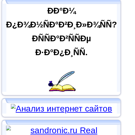
ÐÐ°Ð¼
Ð¿Ð¾Ð½ÑÐ°Ð²Ð¸Ð»Ð¾ÑÑ?
ÐÑÑÐ°Ð²ÑÑÐµ
Ð·Ð°Ð¿Ð¸ÑÑ.