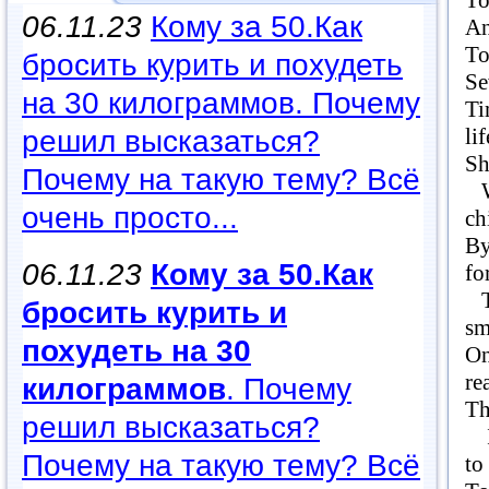
To
06.11.23
Кому за 50.Как
An
To
бросить курить и похудеть
Se
на 30 килограммов. Почему
Ti
li
решил высказаться?
Sh
Почему на такую тему? Всё
Wh
очень просто...
ch
By
06.11.23
Кому за 50.Как
fo
Th
бросить курить и
sm
похудеть на 30
On
rea
килограммов
. Почему
Th
решил высказаться?
I 
Почему на такую тему? Всё
to