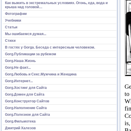
Как выжить в экстремальных условиях. Огонь, еда, вода и
крыша над головой…
Фотографии
Учебники
Статьи
Мы ошибаемся думая...
Стихи
В гостях у Gorga. Беседа с интересным человеком.
Gorg.Публикации за рубежом
Gorg.Наша Жизнь
Gorg.Не факт...
Gorg.Любовь и Секс.Мужчина и Женщина
Gorg.Интернет...
Ge
Gorg.Хостинг для Сайта
to
Gorg.Домен для Сайта
Wh
Gorg.Конструктор Сайтов
fi
Gorg.Наполнение Сайта
Co
Gorg.Полезное для Сайта
Gorg.Фильмотека
is
Дмитрий Халезов
Ba