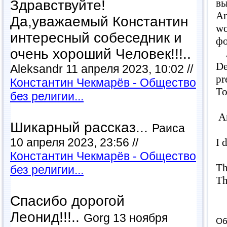
вы
Здравствуйте!
An
Да,уважаемый Константин
wo
интересный собеседник и
фо
очень хороший Человек!!!..
An
De
Aleksandr 11 апреля 2023, 10:02 //
pr
Константин Чекмарёв - Общество
To
без религии...
An
Шикарный рассказ...
Раиса
10 апреля 2023, 23:56 //
I 
Константин Чекмарёв - Общество
Th
без религии...
Th
Спасибо дорогой
Леонид!!!..
Gorg 13 ноября
Об