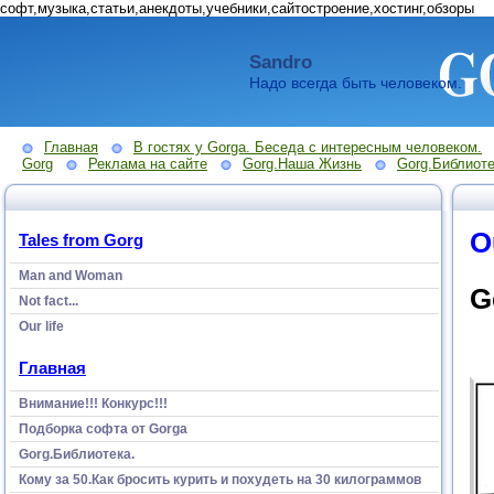
софт,музыка,статьи,анекдоты,учебники,сайтостроение,хостинг,обзоры
Sandro
Надо всегда быть человеком.
Главная
В гостях у Gorga. Беседа с интересным человеком.
Gorg
Реклама на сайте
Gorg.Наша Жизнь
Gorg.Библиоте
O
Tales from Gorg
Man and Woman
G
Not fact...
Our life
Главная
Внимание!!! Конкурс!!!
Подборка софта от Gorga
Gorg.Библиотека.
Кому за 50.Как бросить курить и похудеть на 30 килограммов