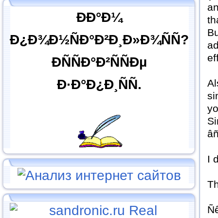
an
ÐÐ°Ð¼
th
Bu
Ð¿Ð¾Ð½ÑÐ°Ð²Ð¸Ð»Ð¾ÑÑ?
ad
ef
ÐÑÑÐ°Ð²ÑÑÐµ
Ð·Ð°Ð¿Ð¸ÑÑ.
Al
si
yo
Si
âñ
I 
Th
Ñê