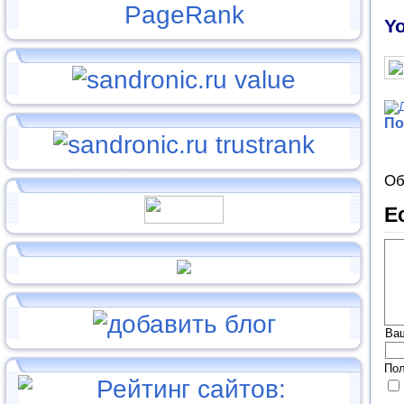
Yo
По
Об
Е
Ва
Пол