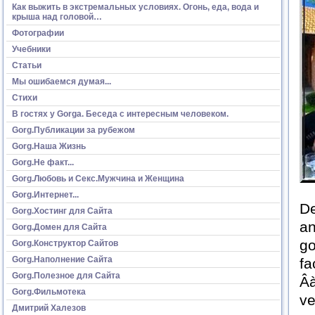
Как выжить в экстремальных условиях. Огонь, еда, вода и
крыша над головой…
Фотографии
Учебники
Статьи
Мы ошибаемся думая...
Стихи
В гостях у Gorga. Беседа с интересным человеком.
Gorg.Публикации за рубежом
Gorg.Наша Жизнь
Gorg.Не факт...
Gorg.Любовь и Секс.Мужчина и Женщина
Gorg.Интернет...
De
Gorg.Хостинг для Сайта
an
Gorg.Домен для Сайта
go
Gorg.Конструктор Сайтов
Gorg.Наполнение Сайта
fa
Gorg.Полезное для Сайта
Âà
Gorg.Фильмотека
ve
Дмитрий Халезов