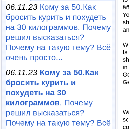
06.11.23
Кому за 50.Как
âñ
Yo
бросить курить и похудеть
sh
на 30 килограммов. Почему
an
решил высказаться?
Wh
Почему на такую тему? Всё
Is
очень просто...
sh
in
06.11.23
Кому за 50.Как
Ge
бросить курить и
Ge
похудеть на 30
килограммов
. Почему
решил высказаться?
Wa
sc
Почему на такую тему? Всё
co