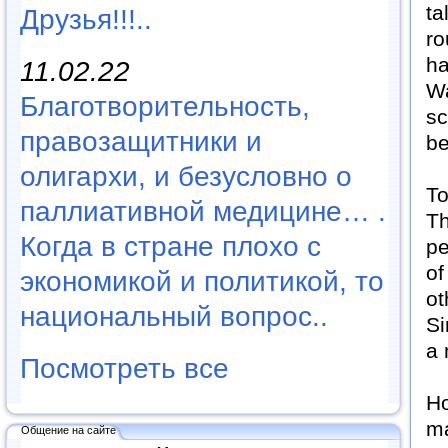
ta
Друзья!!!..
ro
ha
11.02.22
Wa
Благотворительность,
sc
правозащитники и
be
олигархи, и безусловно о
To
паллиативной медицине… .
Th
Когда в стране плохо с
pe
of
экономикой и политикой, то
ot
национальный вопрос..
Si
a 
Посмотреть все
Ho
ma
Общение на сайте