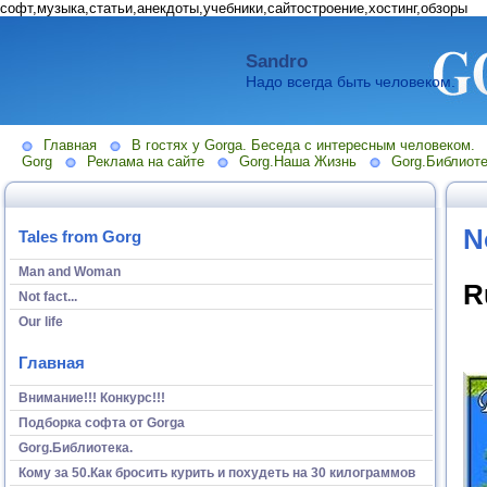
софт,музыка,статьи,анекдоты,учебники,сайтостроение,хостинг,обзоры
Sandro
Надо всегда быть человеком.
Главная
В гостях у Gorga. Беседа с интересным человеком.
Gorg
Реклама на сайте
Gorg.Наша Жизнь
Gorg.Библиоте
No
Tales from Gorg
Man and Woman
R
Not fact...
Our life
Главная
Внимание!!! Конкурс!!!
Подборка софта от Gorga
Gorg.Библиотека.
Кому за 50.Как бросить курить и похудеть на 30 килограммов