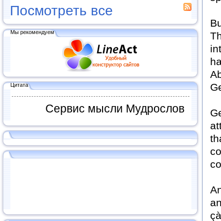
Посмотреть все
Bu
Мы рекомендуем
Th
in
ha
Ab
Ge
Цитата
Сервис мысли Мудрослов
Ge
at
th
co
co
An
an
çà