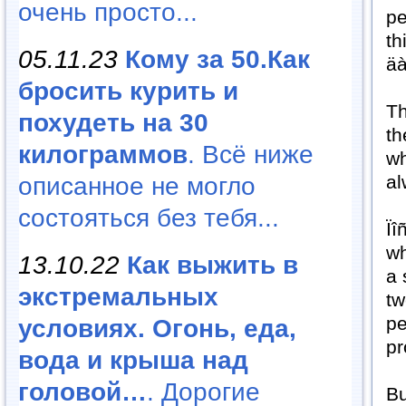
очень просто...
pe
th
05.11.23
Кому за 50.Как
äà
бросить курить и
Th
похудеть на 30
th
килограммов
. Всё ниже
wh
al
описанное не могло
состояться без тебя...
Ïî
wh
13.10.22
Как выжить в
a 
экстремальных
tw
pe
условиях. Огонь, еда,
pr
вода и крыша над
головой…
. Дорогие
Bu