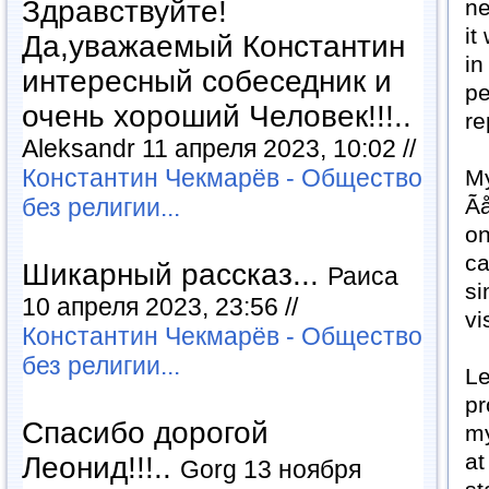
Здравствуйте!
ne
it
Да,уважаемый Константин
in
интересный собеседник и
pe
очень хороший Человек!!!..
re
Aleksandr 11 апреля 2023, 10:02 //
Константин Чекмарёв - Общество
My
без религии...
Ãå
on
ca
Шикарный рассказ...
Раиса
si
10 апреля 2023, 23:56 //
vi
Константин Чекмарёв - Общество
без религии...
Le
pr
Спасибо дорогой
my
at
Леонид!!!..
Gorg 13 ноября