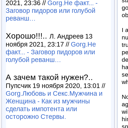
st
2021, 23:36 //
Gorg.Не факт... -
go
Заговор пидоров или голубой
ob
реванш…
I 
Хорошо!!!..
Л. Андреев 13
nu
ноября 2021, 23:17 //
Gorg.Не
tr
факт... - Заговор пидоров или
pe
голубой реванш…
de
ha
se
А зачем такой нужен?..
w
Пупсчик 19 ноября 2020, 13:01 //
Gorg.Любовь и Секс.Мужчина и
No
Женщина - Как из мужчины
ag
сделать импотента или
wi
осторожно Стервы.
hi
sp