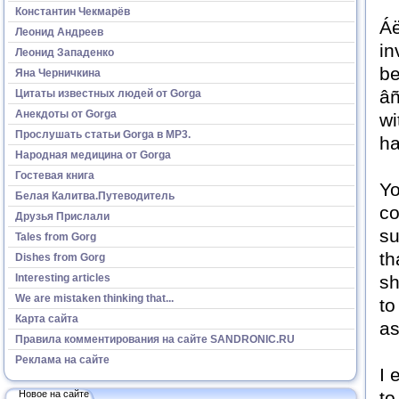
Константин Чекмарёв
Áë
Леонид Андреев
in
Леонид Западенко
be
Яна Черничкина
âñ
Цитаты известных людей от Gorga
Анекдоты от Gorga
wi
Прослушать статьи Gorga в МР3.
ha
Народная медицина от Gorga
Гостевая книга
Yo
Белая Калитва.Путеводитель
co
Друзья Прислали
su
Tales from Gorg
th
Dishes from Gorg
Interesting articles
sh
We are mistaken thinking that...
to
Карта сайта
as
Правила комментирования на сайте SANDRONIC.RU
Реклама на сайте
I 
to
Новое на сайте