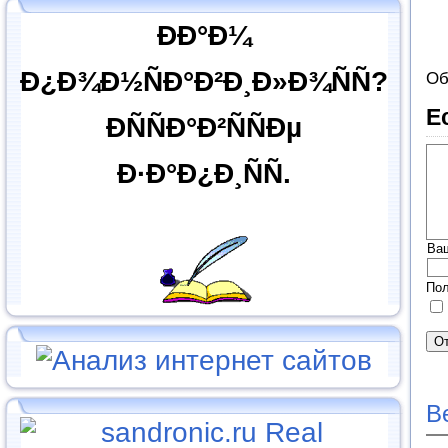
ÐÐ°Ð¼
Ð¿Ð¾Ð½ÑÐ°Ð²Ð¸Ð»Ð¾ÑÑ?
Об
Е
ÐÑÑÐ°Ð²ÑÑÐµ
Ð·Ð°Ð¿Ð¸ÑÑ.
Ва
Пол
В