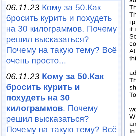
06.11.23
Кому за 50.Как
Th
Th
бросить курить и похудеть
гр
на 30 килограммов. Почему
it
So
решил высказаться?
c
Почему на такую тему? Всё
At
th
очень просто...
Bu
ad
06.11.23
Кому за 50.Как
Th
бросить курить и
sh
To
похудеть на 30
If
килограммов
. Почему
wo
Wo
решил высказаться?
an
Почему на такую тему? Всё
In