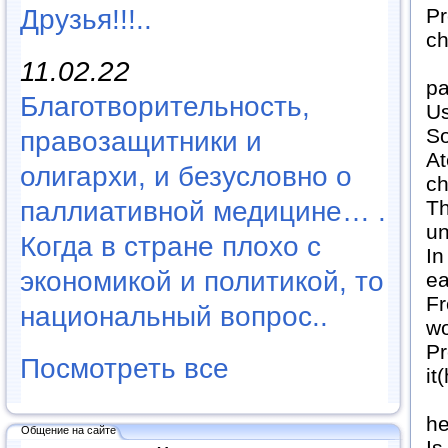
Друзья!!!..
Pr
ch
I 
11.02.22
pa
Благотворительность,
Us
So
правозащитники и
At
олигархи, и безусловно о
ch
паллиативной медицине… .
Th
un
Когда в стране плохо с
In
экономикой и политикой, то
ea
Fr
национальный вопрос..
wo
Pr
Посмотреть все
it
An
he
Общение на сайте
Is