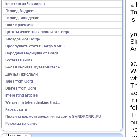
a 
Константин Чекмарёв
To
Леонид Андреев
Леонид Западенко
is
Яна Черничкина
Th
Цитаты известных людей от Gorga
yo
Анекдоты от Gorga
Si
Прослушать статьи Gorga в МР3.
An
Народная медицина от Gorga
So
Гостевая книга
за
Белая Калитва.Путеводитель
We
Друзья Прислали
wh
Tales from Gorg
Th
Dishes from Gorg
ac
Interesting articles
It
We are mistaken thinking that...
fo
Карта сайта
Th
Правила комментирования на сайте SANDRONIC.RU
он
Реклама на сайте
Pa
Новое на сайте
s