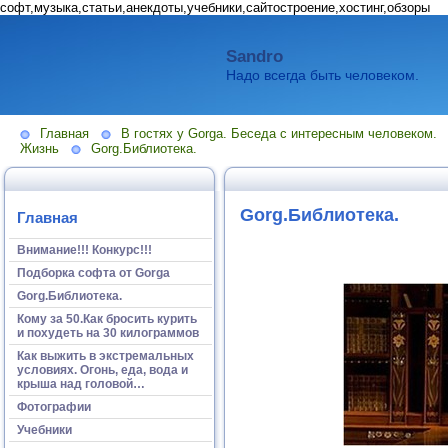
софт,музыка,статьи,анекдоты,учебники,сайтостроение,хостинг,обзоры
Sandro
Надо всегда быть человеком.
Главная
В гостях у Gorga. Беседа с интересным человеком.
Жизнь
Gorg.Библиотека.
Gorg.Библиотека.
Главная
Внимание!!! Конкурс!!!
Подборка софта от Gorga
Gorg.Библиотека.
Кому за 50.Как бросить курить
и похудеть на 30 килограммов
Как выжить в экстремальных
условиях. Огонь, еда, вода и
крыша над головой…
Фотографии
Учебники