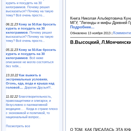
курить и похудеть на 30
килограммов. Почему решил
высказаться? Почему на такую
тему? Всё очень просто...
Книга Николая Альбертовича Куна 
МГУ, "Легенды и мифы Древней Гр
06.11.23
Кому за 50.Как бросить
Подробнее...
курить и похудеть на 30
килограммов
. Почему решил
Комменти
Обновлено 13 ноября 2013
высказаться? Почему на такую
тему? Всё очень просто...
В.Высоцкий, Л.Мончински
05.11.23
Кому за 50.Как бросить
курить и похудеть на 30
килограммов
. Всё ниже
описанное не могло состояться
без тебя...
13.10.22
Как выжить в
экстремальных условиях.
Огонь, еда, вода и крыша над
головой…
. Дорогие Друзья!!!..
11.02.22
Благотворительность,
правозащитники и олигархи, и
безусловно о паллиативной
медицине… . Когда в стране плохо
с экономикой и политикой, то
национальный вопрос..
Посмотреть все
О ТОМ, КАК ПИСАЛАСЬ ЭТА КНИГА