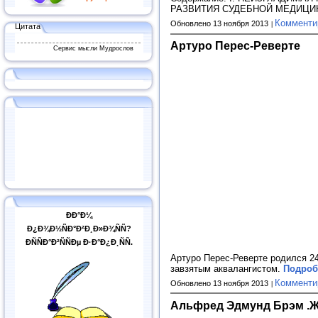
РАЗВИТИЯ СУДЕБНОЙ МЕДИЦИН
Комменти
Обновлено 13 ноября 2013
Цитата
Артуро Перес-Реверте
Сервис мысли Мудрослов
ÐÐ°Ð¼
Ð¿Ð¾Ð½ÑÐ°Ð²Ð¸Ð»Ð¾ÑÑ?
ÐÑÑÐ°Ð²ÑÑÐµ Ð·Ð°Ð¿Ð¸ÑÑ.
Артуро Перес-Реверте родился 24
завзятым аквалангистом.
Подробн
Комменти
Обновлено 13 ноября 2013
Альфред Эдмунд Брэм .