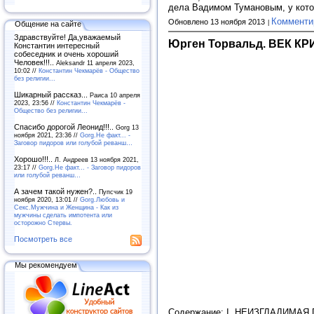
дела Вадимом Тумановым, у котор
Комменти
Обновлено 13 ноября 2013
Общение на сайте
Здравствуйте! Да,уважаемый
Юрген Торвальд. ВЕК 
Константин интересный
собеседник и очень хороший
Человек!!!..
Aleksandr 11 апреля 2023,
10:02 //
Константин Чекмарёв - Общество
без религии...
Шикарный рассказ...
Раиса 10 апреля
2023, 23:56 //
Константин Чекмарёв -
Общество без религии...
Спасибо дорогой Леонид!!!..
Gorg 13
ноября 2021, 23:36 //
Gorg.Не факт... -
Заговор пидоров или голубой реванш…
Хорошо!!!..
Л. Андреев 13 ноября 2021,
23:17 //
Gorg.Не факт... - Заговор пидоров
или голубой реванш…
А зачем такой нужен?..
Пупсчик 19
ноября 2020, 13:01 //
Gorg.Любовь и
Секс.Мужчина и Женщина - Как из
мужчины сделать импотента или
осторожно Стервы.
Посмотреть все
Мы рекомендуем
Содержание: I. НЕИЗГЛАДИМА