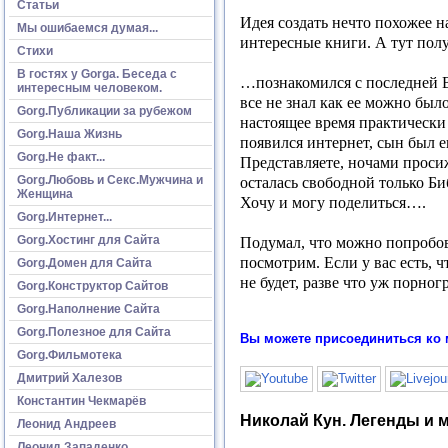
Статьи
Идея создать нечто похожее на
Мы ошибаемся думая...
интересные книги. А тут пол
Стихи
В гостях у Gorga. Беседа с
…познакомился с последней В
интересным человеком.
все не знал как ее можно был
Gorg.Публикации за рубежом
настоящее время практически 
Gorg.Наша Жизнь
появился интернет, сын был е
Gorg.Не факт...
Представляете, ночами проси
Gorg.Любовь и Секс.Мужчина и
осталась свободной только Би
Женщина
Хочу и могу поделиться….
Gorg.Интернет...
Gorg.Хостинг для Сайта
Подумал, что можно попробоват
посмотрим. Если у вас есть, 
Gorg.Домен для Сайта
не будет, разве что уж порно
Gorg.Конструктор Сайтов
Gorg.Наполнение Сайта
Gorg.Полезное для Сайта
Вы можете присоединиться ко 
Gorg.Фильмотека
Дмитрий Халезов
Константин Чекмарёв
Николай Кун. Легенды и
Леонид Андреев
Леонид Западенко