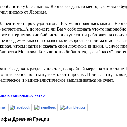
 библиотеку была давно. Вернее создать то место, где можно буд
учил письмо от Леонида.
ашей темой про Судоплатова. И у меня появилась мысль. Вернее
о воплотить...А не можете ли Вы у себя создать что-то наподоби
все интернетовские библиотеки скуплены и работают на своих х
ще в седьмом классе и с маленькой скоростью приема я мог качат
живал, чтобы найти и скачать свои любимые книжки. Сейчас пра
блиотека Мошкова. Большинство библиотек, где я "пасся" посте
ь. Создавать разделы не стал, по крайней мере, на этом этапе. 
что интересное почитать, то милости просим. Присылайте, вылож
графическое и националистическое выкладываться не будет.
мне в социальных сетях
 мифы Древней Греции