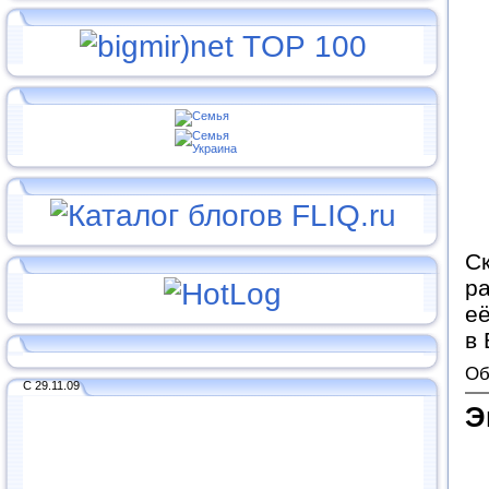
С
р
е
в
Об
С 29.11.09
Э