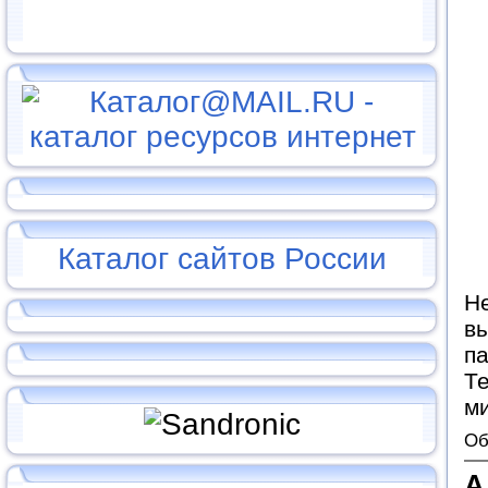
Каталог сайтов России
Не
вы
па
Т
м
Об
А