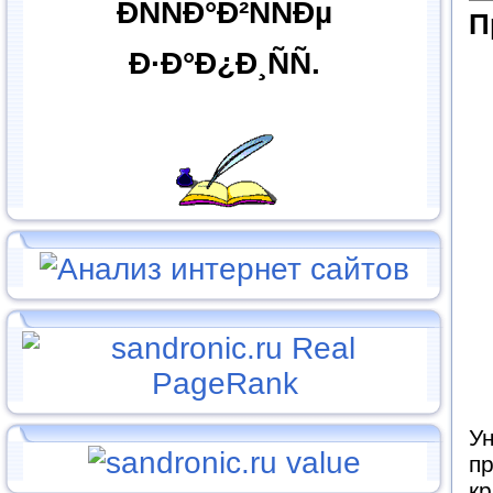
ÐÑÑÐ°Ð²ÑÑÐµ
П
Ð·Ð°Ð¿Ð¸ÑÑ.
У
пр
кр