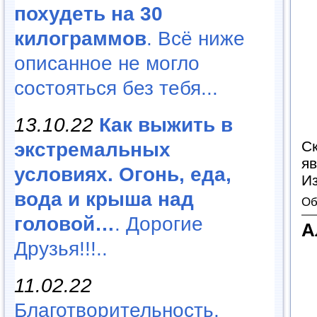
похудеть на 30
килограммов
. Всё ниже
описанное не могло
состояться без тебя...
13.10.22
Как выжить в
С
экстремальных
я
условиях. Огонь, еда,
И
вода и крыша над
Об
головой…
. Дорогие
А
Друзья!!!..
11.02.22
Благотворительность,