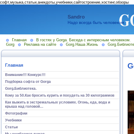
софт,музыка,статьи,анекдоты,учебники,сайтостроение,хостинг,обзоры
Sandro
Надо всегда быть человеком.
Главная
В гостях у Gorga. Беседа с интересным человеком.
Gorg
Реклама на сайте
Gorg.Наша Жизнь
Gorg.Библиоте
G
Главная
Внимание!!! Конкурс!!!
Подборка софта от Gorga
Gorg.Библиотека.
Кому за 50.Как бросить курить и похудеть на 30 килограммов
Как выжить в экстремальных условиях. Огонь, еда, вода и
крыша над головой…
Фотографии
Учебники
Статьи
Мы ошибаемся думая...