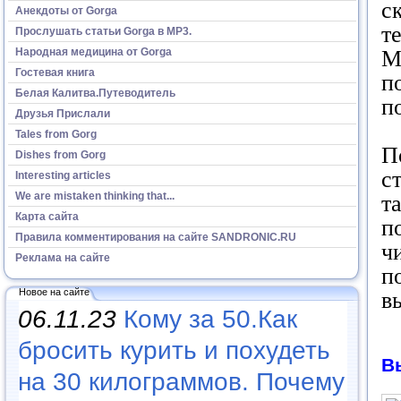
с
Анекдоты от Gorga
т
Прослушать статьи Gorga в МР3.
Народная медицина от Gorga
М
Гостевая книга
п
Белая Калитва.Путеводитель
п
Друзья Прислали
Tales from Gorg
П
Dishes from Gorg
с
Interesting articles
We are mistaken thinking that...
т
Карта сайта
п
Правила комментирования на сайте SANDRONIC.RU
ч
Реклама на сайте
п
Новое на сайте
в
06.11.23
Кому за 50.Как
бросить курить и похудеть
В
на 30 килограммов. Почему