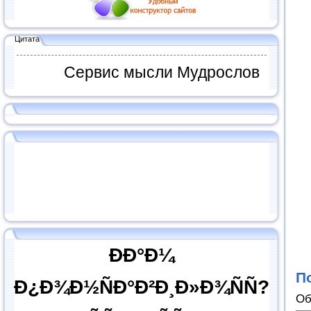
Цитата
Сервис мысли Мудрослов
ÐÐ°Ð¼
П
Ð¿Ð¾Ð½ÑÐ°Ð²Ð¸Ð»Ð¾ÑÑ?
Об