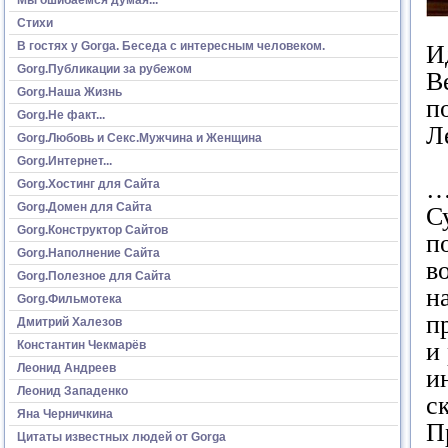
Стихи
В гостях у Gorga. Беседа с интересным человеком.
И
Gorg.Публикации за рубежом
В
Gorg.Наша Жизнь
п
Gorg.Не факт...
Л
Gorg.Любовь и Секс.Мужчина и Женщина
Gorg.Интернет...
…
Gorg.Хостинг для Сайта
Gorg.Домен для Сайта
С
Gorg.Конструктор Сайтов
п
Gorg.Наполнение Сайта
в
Gorg.Полезное для Сайта
н
Gorg.Фильмотека
п
Дмитрий Халезов
и
Константин Чекмарёв
Леонид Андреев
и
Леонид Западенко
с
Яна Черничкина
П
Цитаты известных людей от Gorga