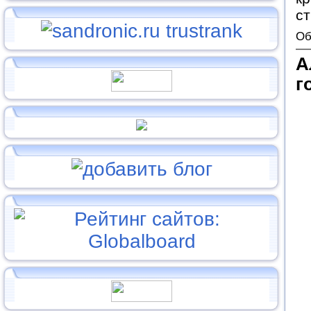
с
Об
А
г