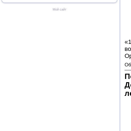
Мой сайт
«1
в
Ор
Об
П
Д
л