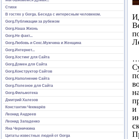
Стихи
В гостях у Gorga. Беседа с интересным человеком.
И
Gorg.Публикации за рубежом
В
Gorg.Наша Жизнь
п
Gorg.Не факт...
Л
Gorg.Любовь и Секс.Мужчина и Женщина
Gorg.Интернет...
…
Gorg.Хостинг для Сайта
Gorg.Домен для Сайта
С
Gorg.Конструктор Сайтов
п
Gorg.Наполнение Сайта
в
Gorg.Полезное для Сайта
н
Gorg.Фильмотека
п
Дмитрий Халезов
и
Константин Чекмарёв
Леонид Андреев
и
Леонид Западенко
с
Яна Черничкина
П
Цитаты известных людей от Gorga