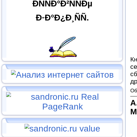
ÐÑÑÐ°Ð²ÑÑÐµ
Ð·Ð°Ð¿Ð¸ÑÑ.
Кн
се
сб
др
Об
А
M