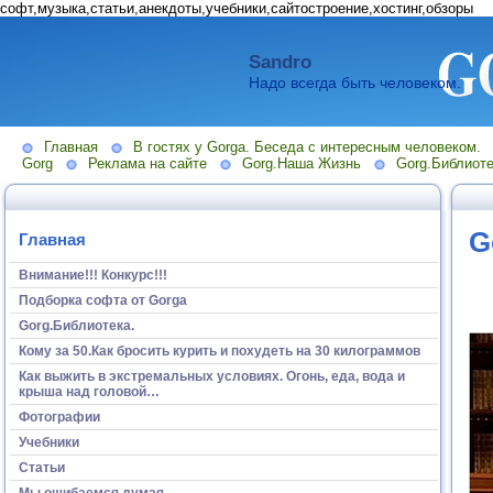
софт,музыка,статьи,анекдоты,учебники,сайтостроение,хостинг,обзоры
Sandro
Надо всегда быть человеком.
Главная
В гостях у Gorga. Беседа с интересным человеком.
Gorg
Реклама на сайте
Gorg.Наша Жизнь
Gorg.Библиоте
G
Главная
Внимание!!! Конкурс!!!
Подборка софта от Gorga
Gorg.Библиотека.
Кому за 50.Как бросить курить и похудеть на 30 килограммов
Как выжить в экстремальных условиях. Огонь, еда, вода и
крыша над головой…
Фотографии
Учебники
Статьи
Мы ошибаемся думая...