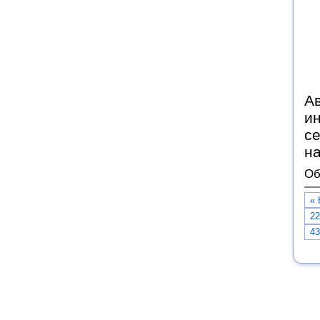
Ав
и
се
н
Об
« 
22
43