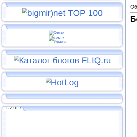
Об
Б
С 29.11.09