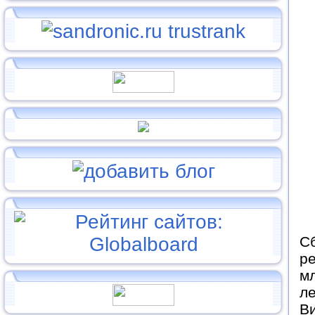
С
р
м
ле
Ви