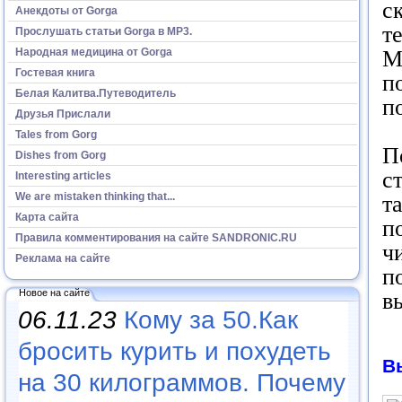
с
Анекдоты от Gorga
т
Прослушать статьи Gorga в МР3.
Народная медицина от Gorga
М
Гостевая книга
п
Белая Калитва.Путеводитель
п
Друзья Прислали
Tales from Gorg
П
Dishes from Gorg
с
Interesting articles
We are mistaken thinking that...
т
Карта сайта
п
Правила комментирования на сайте SANDRONIC.RU
ч
Реклама на сайте
п
Новое на сайте
в
06.11.23
Кому за 50.Как
бросить курить и похудеть
В
на 30 килограммов. Почему