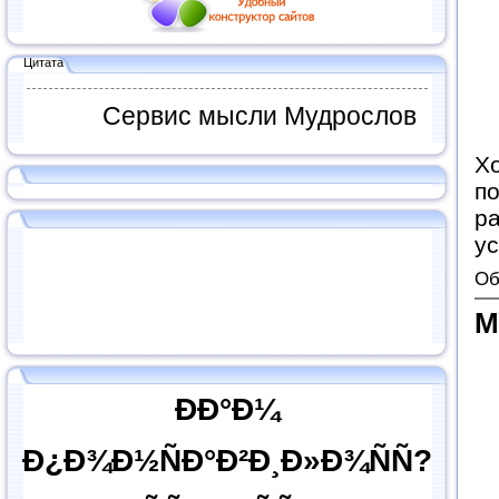
Цитата
Сервис мысли Мудрослов
Хо
п
ра
ус
Об
М
ÐÐ°Ð¼
Ð¿Ð¾Ð½ÑÐ°Ð²Ð¸Ð»Ð¾ÑÑ?