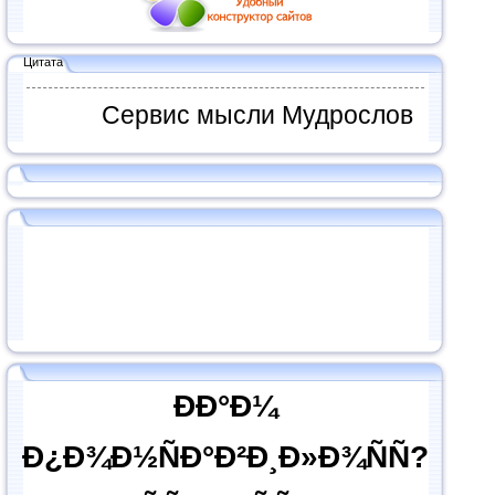
Цитата
Сервис мысли Мудрослов
ÐÐ°Ð¼
Ð¿Ð¾Ð½ÑÐ°Ð²Ð¸Ð»Ð¾ÑÑ?