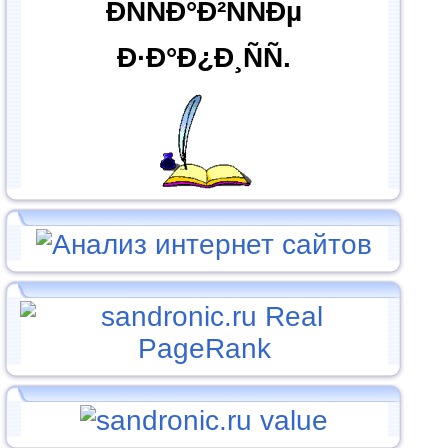
ÐÑÑÐ°Ð²ÑÑÐµ
Ð·Ð°Ð¿Ð¸ÑÑ.