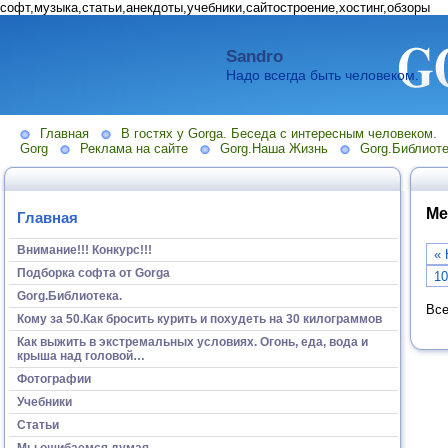
софт,музыка,статьи,анекдоты,учебники,сайтостроение,хостинг,обзоры
Sandro
Надо всегда быть человеком.
Главная
В гостях у Gorga. Беседа с интересным человеком.
Gorg
Реклама на сайте
Gorg.Наша Жизнь
Gorg.Библиоте
Ме
Главная
Внимание!!! Конкурс!!!
« 
Подборка софта от Gorga
10
Gorg.Библиотека.
Все
Кому за 50.Как бросить курить и похудеть на 30 килограммов
Как выжить в экстремальных условиях. Огонь, еда, вода и
крыша над головой…
Фотографии
Учебники
Статьи
Мы ошибаемся думая...