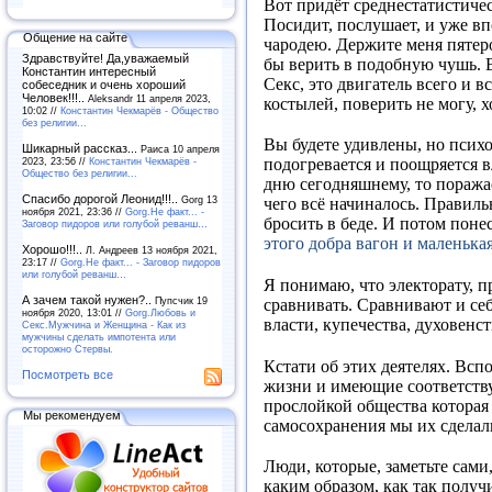
Вот придёт среднестатистичес
Посидит, послушает, и уже в
Общение на сайте
чародею. Держите меня пятеро
Здравствуйте! Да,уважаемый
бы верить в подобную чушь. В
Константин интересный
Секс, это двигатель всего и в
собеседник и очень хороший
Человек!!!..
Aleksandr 11 апреля 2023,
костылей, поверить не могу, х
10:02 //
Константин Чекмарёв - Общество
без религии...
Вы будете удивлены, но психо
Шикарный рассказ...
Раиса 10 апреля
2023, 23:56 //
Константин Чекмарёв -
подогревается и поощряется 
Общество без религии...
дню сегодняшнему, то поража
Спасибо дорогой Леонид!!!..
Gorg 13
чего всё начиналось. Правиль
ноября 2021, 23:36 //
Gorg.Не факт... -
бросить в беде. И потом поне
Заговор пидоров или голубой реванш…
этого добра вагон и маленьк
Хорошо!!!..
Л. Андреев 13 ноября 2021,
23:17 //
Gorg.Не факт... - Заговор пидоров
или голубой реванш…
Я понимаю, что электорату, п
А зачем такой нужен?..
Пупсчик 19
сравнивать. Сравнивают и себ
ноября 2020, 13:01 //
Gorg.Любовь и
власти, купечества, духовенст
Секс.Мужчина и Женщина - Как из
мужчины сделать импотента или
осторожно Стервы.
Кстати об этих деятелях. Всп
Посмотреть все
жизни и имеющие соответству
прослойкой общества которая 
Мы рекомендуем
самосохранения мы их сделал
Люди, которые, заметьте сами
каким образом, как так получ