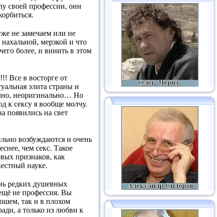
лу своей профессии, они
корбиться.
же не замечаем или не
, нахальной, мерзкой и что
его более, и винить в этом
! Все в восторге от
туальная элита страны и
ично, неоригинально… Но
д к сексу я вообще молчу.
ва появились на свет
ильно возбуждаются и очень
снее, чем секс. Такое
вых признаков, как
вестный науке.
ень редких душевных
 ещё не профессия. Вы
рошем, так и в плохом
ади, а только из любви к