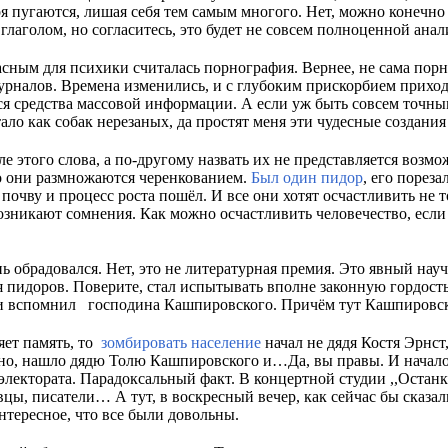
ря пугаются, лишая себя тем самым многого. Нет, можно конечно 
глаголом, но согласитесь, это будет не совсем полноценной ан
асным для психики считалась порнография. Вернее, не сама порн
рналов. Времена изменились, и с глубоким прискорбием приходи
я средства массовой информации. А если уж быть совсем точным
ало как собак нерезаных, да простят меня эти чудесные создания 
ле этого слова, а по-другому назвать их не представляется возм
то они размножаются черенкованием.
Был один пидор
, его пореза
очву и процесс роста пошёл. И все они хотят осчастливить не то
возникают сомнения. Как можно осчастливить человечество, если
 обрадовался. Нет, это не литературная премия. Это явный науч
я пидоров. Поверите, стал испытывать вполне законную гордост
ати вспомнил господина Кашпировского. Причём тут Кашпировс
яет память, то
зомбировать население
начал не дядя Костя Эрнст
о, нашло дядю Толю Кашпировского и…Да, вы правы. И началос
электората. Парадоксальный факт. В концертной студии ,,Останк
вцы, писатели… А тут, в воскресный вечер, как сейчас бы сказал
нтересное, что все были довольны.