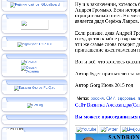
Ну и в заключении, хотелось б
Андрея Громыко. Если историк
отрицательный ответ. Но мист
является дядя Серёжа Лавров
Если раньше, дядя Андрей Гро
государство крайне раздражен
эти же самые слова говорит д
приглашение джентльменам пр
Вот и всё, что хотелось сказат
Автор будет признателен за к
Автор
Gorg
Июль 2015 год
Метки:
россия
,
СМИ
,
здоровье
,
п
Сайт Визитка Александра(Са
Вы можете присоединиться 
С 29.11.09