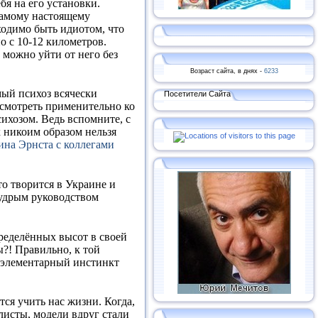
бя на его установки.
 самому настоящему
бходимо быть идиотом, что
о с 10-12 километров.
, можно уйти от него без
Возраст сайта, в днях -
6233
мый психоз всячески
Посетители Сайта
 смотреть применительно ко
ихозом. Ведь вспомните, с
х никоим образом нельзя
тина Эрнста с коллегами
то творится в Украине и
мудрым руководством
пределённых высот в своей
?! Правильно, к той
 и элементарный инстинкт
ся учить нас жизни. Когда,
листы, модели вдруг стали