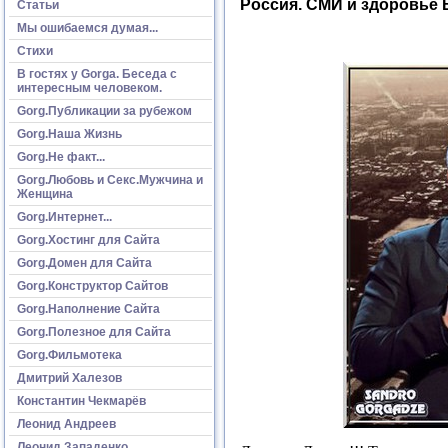
Россия. СМИ и здоровье 
Статьи
Мы ошибаемся думая...
Стихи
В гостях у Gorga. Беседа с
интересным человеком.
Gorg.Публикации за рубежом
Gorg.Наша Жизнь
Gorg.Не факт...
Gorg.Любовь и Секс.Мужчина и
Женщина
Gorg.Интернет...
Gorg.Хостинг для Сайта
Gorg.Домен для Сайта
Gorg.Конструктор Сайтов
Gorg.Наполнение Сайта
Gorg.Полезное для Сайта
Gorg.Фильмотека
Дмитрий Халезов
Константин Чекмарёв
Леонид Андреев
Леонид Западенко