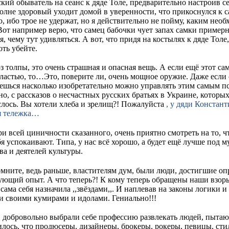
кий обыватель на сеанс к дяде Толе, предварительно настроив се
полне здоровый уходит домой в уверенности, что прикоснулся к
, ибо трое не удержат, но я действительно не пойму, каким нео
от например верю, что самец бабочки чует запах самки примерн
ся, чему тут удивляться. А вот, что придя на костылях к дяде Толе
оть убейте.
з толпы, это очень страшная и опасная вещь. А если ещё этот са
властью, то…Это, поверите ли, очень мощное оружие. Даже если
ешься насколько изобретательно можно управлять этим самым пс
но, с рассказов о несчастных русских братьях в Украине, которы
слось. Вы хотели хлеба и зрелищ?! Пожалуйста
, у дяди Констан
ая тележка…
ри всей циничности сказанного, очень приятно смотреть на то, ч
я успокаивают. Типа, у нас всё хорошо, а будет ещё лучше под 
ва и деятелей культуры.
омните, ведь раньше, властителям дум, были люди, достигшие о
ющий опыт. А что теперь?! К кому теперь обращены наши взоры
сама себя назначила ,,звёздами,,. И наплевав на законы логики
и своими кумирами и идолами. Гениально!!!
, добровольно выбрали себе профессию развлекать людей, пытают
илось, что продюсеры, дизайнеры, брокеры, рокеры, певицы, сти