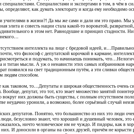
 специалистами. Специалистами и экспертами в том, в чём в си
 определяют, как думать электорату и когда ему необходимо ос
и учителями в жизни?! Да мы же сами и дали им это право. Мы у
ная элита и совесть нации стала какой-то вороватой, развратной
удивительного в этом нет. Равнодушие и принцип стадности. Нич
е некого…
тсутствием интеллекта на лице с бредовой идеей, и…Правильно!!
почти, что философ с депутатской корочкой в кармане, интеллек
присмотреться и подумать, то начинаешь понимать, что…Нелог
ба и титан мысли. А уж о ненависти этих самых избранников наро
орат появился на свет традиционным путём, а эти сливки общест
м людям способом.
се как таковом, то…Депутаты и широкая общественность очень с
 Вообще, депутат, это тот, кто знает множество занятий поинтере
то вокруг них должны быть существа, с полным отсутствием поло
тве неудачно уронили, а возможно, более серьёзный случай неиз
йских депутатов. Понятно, что большинство из них это люди оч
 люди, безусловно знают, что хороший и душевный человек, это
 оказалось, ничто человеческое им не чуждо. И пидоры, как в хо
и них. И доносили в органы на своих друзей, причём не корысти р