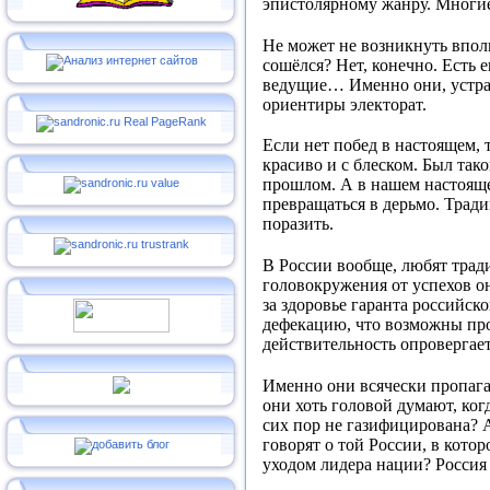
эпистолярному жанру. Многие
Не может не возникнуть вполн
сошёлся? Нет, конечно. Есть 
ведущие… Именно они, устра
ориентиры электорат.
Если нет побед в настоящем, 
красиво и с блеском. Был тако
прошлом. А в нашем настоящем
превращаться в дерьмо. Тради
поразить.
В России вообще, любят тради
головокружения от успехов он
за здоровье гаранта российск
дефекацию, что возможны про
действительность опровергает
Именно они всячески пропаган
они хоть головой думают, когд
сих пор не газифицирована? 
говорят о той России, в котор
уходом лидера нации? Россия