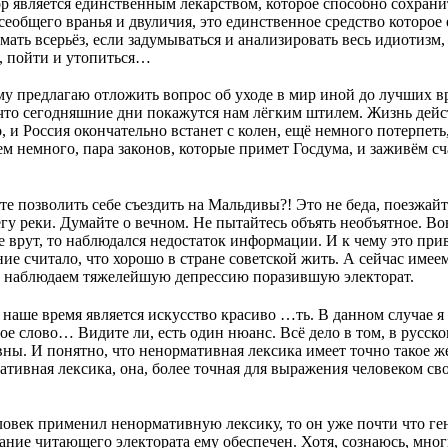
ор является единственным лекарством, которое способно сохран
сеобщего вранья и двуличия, это единственное средство которое
мать всерьёз, если задумываться и анализировать весь идиотизм,
, пойти и утопиться…
му предлагаю отложить вопрос об уходе в мир иной до лучших в
 что сегодняшние дни покажутся нам лёгким штилем. Жизнь дейс
, и Россия окончательно встанет с колен, ещё немного потерпеть
ем немного, пара законов, которые примет Госдума, и заживём сч
е позволить себе съездить на Мальдивы?! Это не беда, поезжай
гу реки. Думайте о вечном. Не пытайтесь объять необъятное. Во
 врут, то наблюдался недостаток информации. И к чему это при
ние считало, что хорошо в стране советской жить. А сейчас имее
, наблюдаем тяжелейшую депрессию поразившую электорат.
наше время является искусство красиво …ть. В данном случае я
ое слово… Видите ли, есть один нюанс. Всё дело в том, в русско
ы. И понятно, что ненормативная лексика имеет точно такое же 
тивная лексика, она, более точная для выражения человеком св
ловек применил ненормативную лексику, то он уже почти что ген
ание читающего электората ему обеспечен. Хотя, сознаюсь, мног