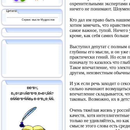
охренительными экспертами и
ничего не понимают. Шоумены,
Цитата
Кто дал им право быть нашим
Сервис мысли Мудрослов
хотим замечать, что нравствен
самое важное, тупой. Ничего 
кроме, как себя самих больш
Выступил депутат с полным о
глубины его мысли, и он уже 
практически гений. Но если 
поначалу то казалось что глы
Такое впечатление, что элект
другим, неизвестным обычны
И уж если речь заходит о сек
ÐÐ°Ð¼
сильно начинают возмущаться.
впечатление складывается, ч
Ð¿Ð¾Ð½ÑÐ°Ð²Ð¸Ð»Ð¾ÑÑ?
таковых. Возможно, их в детс
ÐÑÑÐ°Ð²ÑÑÐµ Ð·Ð°Ð¿Ð¸ÑÑ.
Очень тяжёлая жизнь у росси
качеств, хотя интеллигентные
только не удивляйтесь, но как
смысле этого слова есть сред