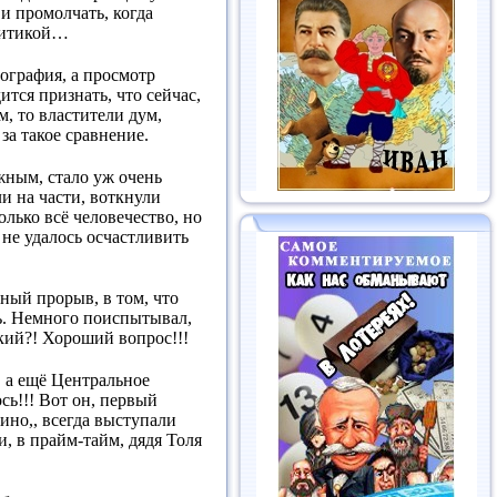
и промолчать, когда
алитикой…
ография, а просмотр
тся признать, что сейчас,
, то властители дум,
за такое сравнение.
ожным, стало уж очень
ли на части, воткнули
лько всё человечество, но
 не удалось осчастливить
ный прорыв, в том, что
ь. Немного поиспытывал,
кий?! Хороший вопрос!!!
, а ещё Центральное
ь!!! Вот он, первый
ино,, всегда выступали
и, в прайм-тайм, дядя Толя