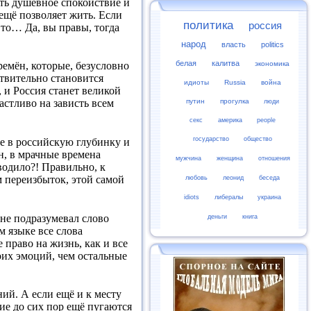
ить душевное спокойствие и
 ещё позволяет жить. Если
политика
россия
 то… Да, вы правы, тогда
народ
власть
politics
белая
калитва
экономика
ремён, которые, безусловно
твительно становится
идиоты
Russia
война
, и Россия станет великой
путин
прогулка
люди
астливо на зависть всем
секс
америка
people
государство
общество
те в российскую глубинку и
н, в мрачные времена
мужчина
женщина
отношения
водило?! Правильно, к
м переизбыток, этой самой
любовь
леонид
беседа
idiots
либералы
украина
 не подразумевал слово
деньги
книга
м языке все слова
право на жизнь, как и все
оих эмоций, чем остальные
ий. А если ещё и к месту
ие до сих пор ещё пугаются