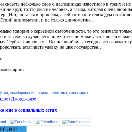
ы сказать несколько слов о наследниках известного в узких и не
и не врут, то это был не человек, а глыба, которая очень любил
ер ,,Нет,, остался в прошлом, а сейчас властителем дум на дип
. Гений дипломатии, и не только дипломатии…
мыко говорил о серьёзной озабоченности, то это означало тольк
о и за себя в случае чего поручиться не может, типа делайте выв
ядя Серёжа Лавров, то…Вы не ошиблись, сегодня это означает к
одолжать затягивать удавку на шее государства…
ь.
омментарии.
утин
,
зомбирование
,
народ
,
политика
,
экономика
ндро) Джорджадзе
ко мне в социальных сетях