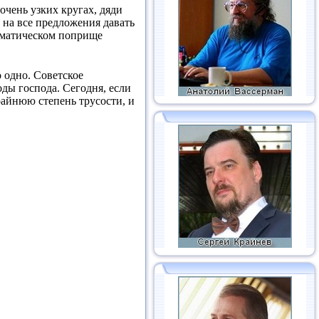
 очень узких кругах, дяди
а на все предложения давать
ломатическом поприще
о одно. Советское
оды господа. Сегодня, если
райнюю степень трусости, и