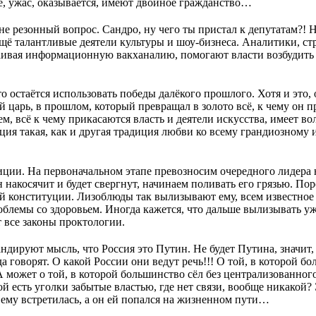
, ужас, оказывается, имеют двойное гражданство…
е резонный вопрос. Сандро, ну чего ты пристал к депутатам?! Н
ещё талантливые деятели культуры и шоу-бизнеса. Аналитики, ст
ивая информационную вакханалию, помогают власти возбудить 
то остаётся использовать победы далёкого прошлого. Хотя и это, 
й царь, в прошлом, который превращал в золото всё, к чему он п
, всё к чему прикасаются власть и деятели искусства, имеет в
ция такая, как и другая традиция любви ко всему грандиозному 
ции. На первоначальном этапе превозносим очередного лидера на
 накосячит и будет свергнут, начинаем поливать его грязью. По
ой конституции. Лизоблюды так вылизывают ему, всем известное
блемы со здоровьем. Иногда кажется, что дальше вылизывать уж
 все законы проктологии.
дируют мысль, что Россия это Путин. Не будет Путина, значит,
а говорят. О какой России они ведут речь!!! О той, в которой б
А может о той, в которой большинство сёл без централизованног
ой есть уголки забытые властью, где нет связи, вообще никакой? 
 ему встретилась, а он ей попался на жизненном пути…