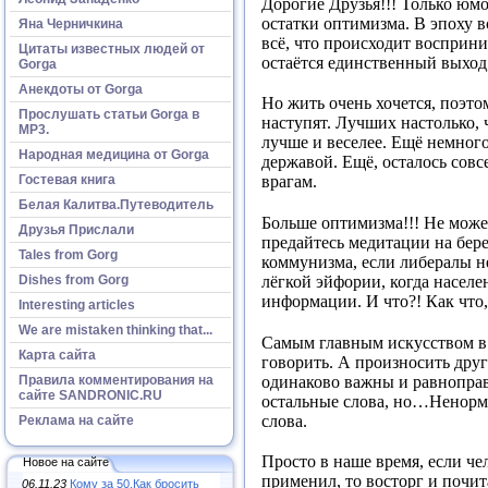
Дорогие Друзья!!! Только юм
остатки оптимизма. В эпоху в
Яна Черничкина
всё, что происходит восприни
Цитаты известных людей от
остаётся единственный выход
Gorga
Анекдоты от Gorga
Но жить очень хочется, поэто
Прослушать статьи Gorga в
наступят. Лучших настолько,
МР3.
лучше и веселее. Ещё немного
Народная медицина от Gorga
державой. Ещё, осталось совс
Гостевая книга
врагам.
Белая Калитва.Путеводитель
Больше оптимизма!!! Не может
Друзья Прислали
предайтесь медитации на бере
Tales from Gorg
коммунизма, если либералы не
Dishes from Gorg
лёгкой эйфории, когда населе
информации. И что?! Как что
Interesting articles
We are mistaken thinking that...
Самым главным искусством в 
Карта сайта
говорить. А произносить друг
одинаково важны и равноправн
Правила комментирования на
сайте SANDRONIC.RU
остальные слова, но…Ненорма
слова.
Реклама на сайте
Просто в наше время, если че
Новое на сайте
применил, то восторг и почит
06.11.23
Кому за 50.Как бросить