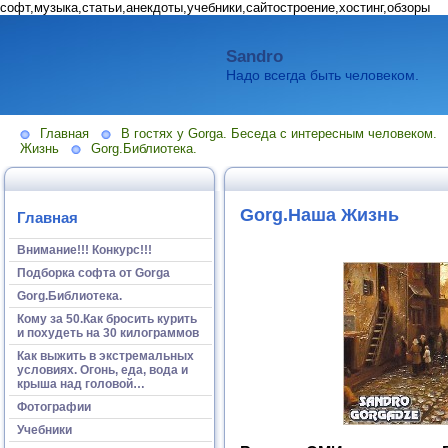
софт,музыка,статьи,анекдоты,учебники,сайтостроение,хостинг,обзоры
Sandro
Надо всегда быть человеком.
Главная
В гостях у Gorga. Беседа с интересным человеком.
Жизнь
Gorg.Библиотека.
Gorg.Наша Жизнь
Главная
Внимание!!! Конкурс!!!
Подборка софта от Gorga
Gorg.Библиотека.
Кому за 50.Как бросить курить
и похудеть на 30 килограммов
Как выжить в экстремальных
условиях. Огонь, еда, вода и
крыша над головой…
Фотографии
Учебники