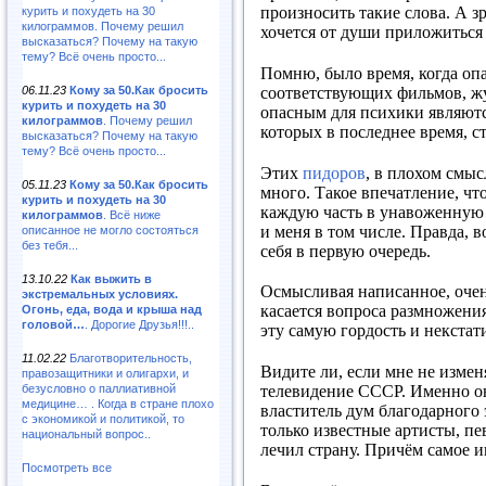
произносить такие слова. А з
курить и похудеть на 30
килограммов. Почему решил
хочется от души приложиться 
высказаться? Почему на такую
тему? Всё очень просто...
Помню, было время, когда оп
06.11.23
Кому за 50.Как бросить
соответствующих фильмов, жу
курить и похудеть на 30
опасным для психики являютс
килограммов
. Почему решил
которых в последнее время, ст
высказаться? Почему на такую
тему? Всё очень просто...
Этих
пидоров
, в плохом смыс
05.11.23
Кому за 50.Как бросить
много. Такое впечатление, ч
курить и похудеть на 30
каждую часть в унавоженную п
килограммов
. Всё ниже
и меня в том числе. Правда, 
описанное не могло состояться
без тебя...
себя в первую очередь.
13.10.22
Как выжить в
Осмысливая написанное, очень
экстремальных условиях.
касается вопроса размножени
Огонь, еда, вода и крыша над
головой…
. Дорогие Друзья!!!..
эту самую гордость и некст
11.02.22
Благотворительность,
Видите ли, если мне не измен
правозащитники и олигархи, и
безусловно о паллиативной
телевидение СССР. Именно он
медицине… . Когда в стране плохо
властитель дум благодарного 
с экономикой и политикой, то
только известные артисты, пе
национальный вопрос..
лечил страну. Причём самое и
Посмотреть все