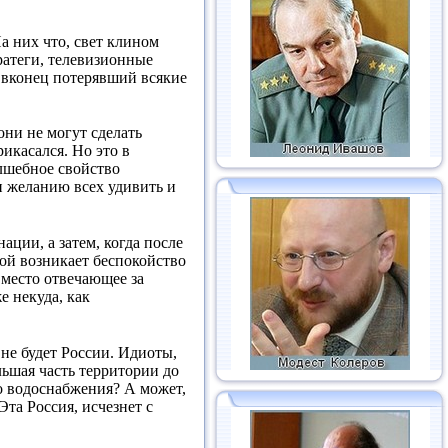
а них что, свет клином
ратеги, телевизионные
вконец потерявший всякие
они не могут сделать
рикасался. Но это в
олшебное свойство
и желанию всех удивить и
ции, а затем, когда после
рой возникает беспокойство
 место отвечающее за
е некуда, как
 не будет России. Идиоты,
ольшая часть территории до
о водоснабжения? А может,
Эта Россия, исчезнет с