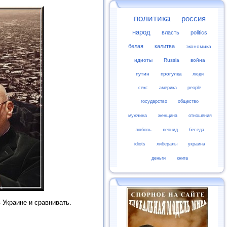
политика
россия
народ
власть
politics
белая
калитва
экономика
идиоты
Russia
война
путин
прогулка
люди
секс
америка
people
государство
общество
мужчина
женщина
отношения
любовь
леонид
беседа
idiots
либералы
украина
деньги
книга
в Украине и сравнивать.