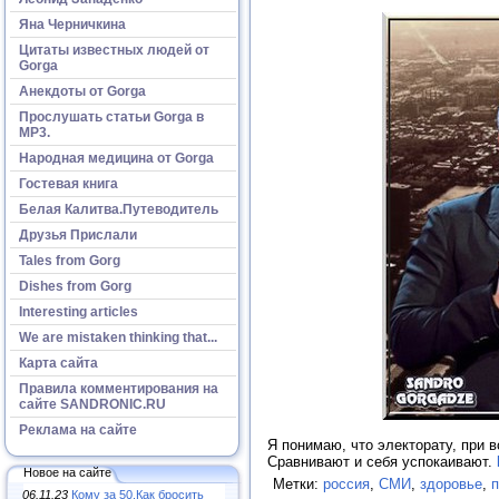
Яна Черничкина
Цитаты известных людей от
Gorga
Анекдоты от Gorga
Прослушать статьи Gorga в
МР3.
Народная медицина от Gorga
Гостевая книга
Белая Калитва.Путеводитель
Друзья Прислали
Tales from Gorg
Dishes from Gorg
Interesting articles
We are mistaken thinking that...
Карта сайта
Правила комментирования на
сайте SANDRONIC.RU
Реклама на сайте
Я понимаю, что электорату, при в
Сравнивают и себя успокаивают.
Новое на сайте
Метки:
россия
,
СМИ
,
здоровье
,
п
06.11.23
Кому за 50.Как бросить