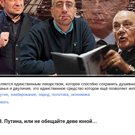
вляется единственным лекарством, которое способно сохранить душевно
анья и двуличия, это единственное средство которое ещё позволяет жи
утин
,
зомбирование
,
народ
,
политика
,
экономика
овать
В. Путина, или не обещайте деве юной…