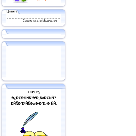
Цитата
Сервис мысли Мудрослов
ÐÐ°Ð¼
Ð¿Ð¾Ð½ÑÐ°Ð²Ð¸Ð»Ð¾ÑÑ?
ÐÑÑÐ°Ð²ÑÑÐµ Ð·Ð°Ð¿Ð¸ÑÑ.