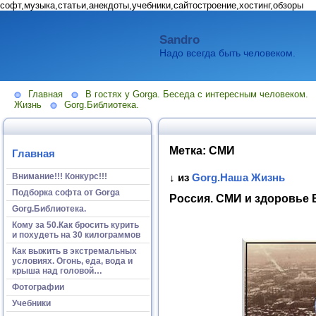
софт,музыка,статьи,анекдоты,учебники,сайтостроение,хостинг,обзоры
Sandro
Надо всегда быть человеком.
Главная
В гостях у Gorga. Беседа с интересным человеком.
Жизнь
Gorg.Библиотека.
Метка:
СМИ
Главная
Внимание!!! Конкурс!!!
↓ из
Gorg.Наша Жизнь
Подборка софта от Gorga
Россия. СМИ и здоровье 
Gorg.Библиотека.
Кому за 50.Как бросить курить
и похудеть на 30 килограммов
Как выжить в экстремальных
условиях. Огонь, еда, вода и
крыша над головой…
Фотографии
Учебники