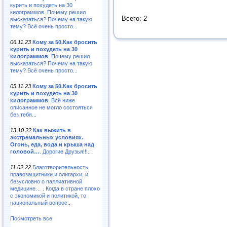
курить и похудеть на 30
килограммов. Почему решил
Всего: 2
высказаться? Почему на такую
тему? Всё очень просто...
06.11.23
Кому за 50.Как бросить
курить и похудеть на 30
килограммов
. Почему решил
высказаться? Почему на такую
тему? Всё очень просто...
05.11.23
Кому за 50.Как бросить
курить и похудеть на 30
килограммов
. Всё ниже
описанное не могло состояться
без тебя...
13.10.22
Как выжить в
экстремальных условиях.
Огонь, еда, вода и крыша над
головой…
. Дорогие Друзья!!!..
11.02.22
Благотворительность,
правозащитники и олигархи, и
безусловно о паллиативной
медицине… . Когда в стране плохо
с экономикой и политикой, то
национальный вопрос..
Посмотреть все