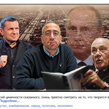
сей циничности сказанного, очень приятно смотреть на то, что творится 
Подробнее...
утин
,
зомбирование
,
народ
,
политика
,
экономика