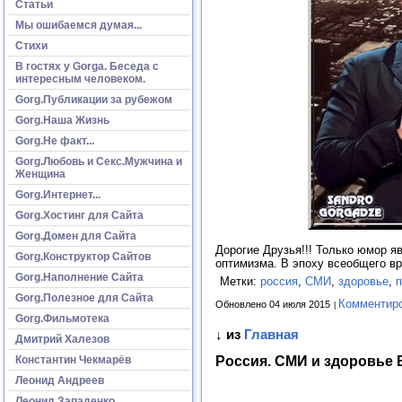
Статьи
Мы ошибаемся думая...
Стихи
В гостях у Gorga. Беседа с
интересным человеком.
Gorg.Публикации за рубежом
Gorg.Наша Жизнь
Gorg.Не факт...
Gorg.Любовь и Секс.Мужчина и
Женщина
Gorg.Интернет...
Gorg.Хостинг для Сайта
Gorg.Домен для Сайта
Дорогие Друзья!!! Только юмор я
Gorg.Конструктор Сайтов
оптимизма. В эпоху всеобщего вр
Gorg.Наполнение Сайта
Метки:
россия
,
СМИ
,
здоровье
,
п
Gorg.Полезное для Сайта
Комментир
Обновлено 04 июля 2015
Gorg.Фильмотека
↓ из
Главная
Дмитрий Халезов
Россия. СМИ и здоровье 
Константин Чекмарёв
Леонид Андреев
Леонид Западенко