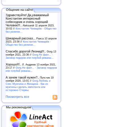
Общение на сайте
Здравствуйте! Да,уважаемый
Константин интересный
собеседник и очень хороший
Человек!!!..
Aleksandr 11 апреля 2023,
10:02 //
Константин Чекмарёв - Общество
без религии...
Шикарный рассказ...
Раиса 10 апреля
2023, 23:56 //
Константин Чекмарёв -
Общество без религии...
Спасибо дорогой Леонид!!!..
Gorg 13
ноября 2021, 23:36 //
Gorg.Не факт... -
Заговор пидоров или голубой реванш…
Хорошо!!!..
Л. Андреев 13 ноября 2021,
23:17 //
Gorg.Не факт... - Заговор пидоров
или голубой реванш…
А зачем такой нужен?..
Пупсчик 19
ноября 2020, 13:01 //
Gorg.Любовь и
Секс.Мужчина и Женщина - Как из
мужчины сделать импотента или
осторожно Стервы.
Посмотреть все
Мы рекомендуем