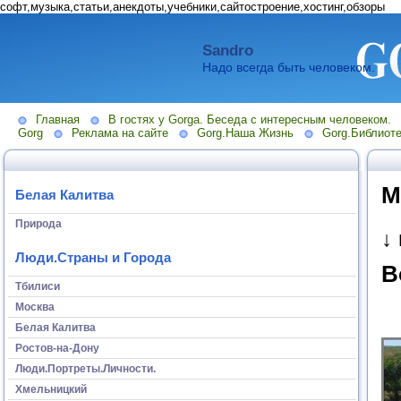
софт,музыка,статьи,анекдоты,учебники,сайтостроение,хостинг,обзоры
Sandro
Надо всегда быть человеком.
Главная
В гостях у Gorga. Беседа с интересным человеком.
Gorg
Реклама на сайте
Gorg.Наша Жизнь
Gorg.Библиоте
М
Белая Калитва
Природа
↓
Люди.Страны и Города
В
Тбилиси
Москва
Белая Калитва
Ростов-на-Дону
Люди.Портреты.Личности.
Хмельницкий