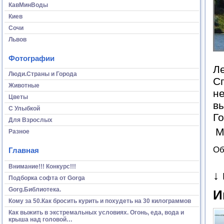
КавМинВоды
Киев
Сочи
Львов
Фотографии
Ле
Люди.Страны и Города
Сп
Животные
н
Цветы
вы
С Улыбкой
Го
Для Взрослых
М
Разное
Об
Главная
Внимание!!! Конкурс!!!
↓
Подборка софта от Gorga
Gorg.Библиотека.
И
Кому за 50.Как бросить курить и похудеть на 30 килограммов
Как выжить в экстремальных условиях. Огонь, еда, вода и
крыша над головой…