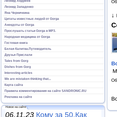
Об
Леонид Андреев
Леонид Западенко
Яна Черничкина
↓
Цитаты известных людей от Gorga
С
Анекдоты от Gorga
Прослушать статьи Gorga в МР3.
Народная медицина от Gorga
Гостевая книга
Белая Калитва.Путеводитель
Друзья Прислали
Tales from Gorg
В
Dishes from Gorg
М
Interesting articles
We are mistaken thinking that...
Об
Карта сайта
Правила комментирования на сайте SANDRONIC.RU
Реклама на сайте
Вс
Новое на сайте
06.11.23
Кому за 50.Как