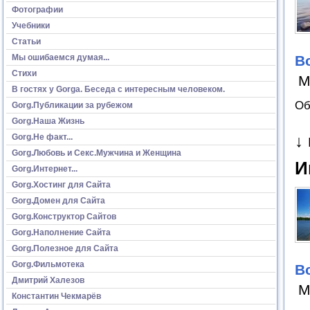
Фотографии
Учебники
Статьи
Мы ошибаемся думая...
В
Стихи
М
В гостях у Gorga. Беседа с интересным человеком.
Об
Gorg.Публикации за рубежом
Gorg.Наша Жизнь
↓
Gorg.Не факт...
Gorg.Любовь и Секс.Мужчина и Женщина
И
Gorg.Интернет...
Gorg.Хостинг для Сайта
Gorg.Домен для Сайта
Gorg.Конструктор Сайтов
Gorg.Наполнение Сайта
Gorg.Полезное для Сайта
Gorg.Фильмотека
В
Дмитрий Халезов
М
Константин Чекмарёв