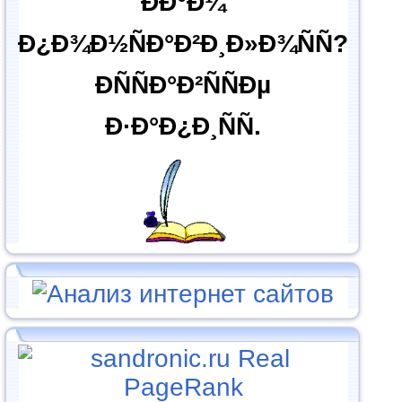
ÐÐ°Ð¼
Ð¿Ð¾Ð½ÑÐ°Ð²Ð¸Ð»Ð¾ÑÑ?
ÐÑÑÐ°Ð²ÑÑÐµ
Ð·Ð°Ð¿Ð¸ÑÑ.