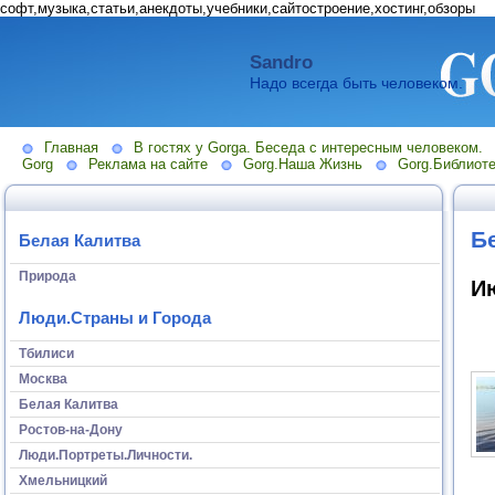
софт,музыка,статьи,анекдоты,учебники,сайтостроение,хостинг,обзоры
Sandro
Надо всегда быть человеком.
Главная
В гостях у Gorga. Беседа с интересным человеком.
Gorg
Реклама на сайте
Gorg.Наша Жизнь
Gorg.Библиоте
Б
Белая Калитва
Природа
И
Люди.Страны и Города
Тбилиси
Москва
Белая Калитва
Ростов-на-Дону
Люди.Портреты.Личности.
Хмельницкий