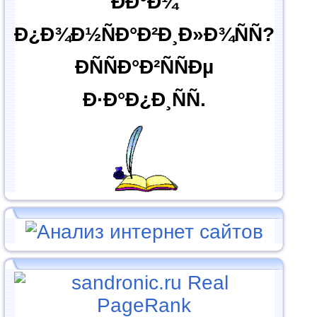
ÐÐ°Ð¼
Ð¿Ð¾Ð½ÑÐ°Ð²Ð¸Ð»Ð¾ÑÑ?
ÐÑÑÐ°Ð²ÑÑÐµ
Ð·Ð°Ð¿Ð¸ÑÑ.