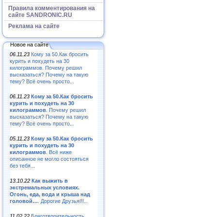
Правила комментирования на
сайте SANDRONIC.RU
Реклама на сайте
Новое на сайте
06.11.23
Кому за 50.Как бросить
курить и похудеть на 30
килограммов. Почему решил
высказаться? Почему на такую
тему? Всё очень просто...
06.11.23
Кому за 50.Как бросить
курить и похудеть на 30
килограммов
. Почему решил
высказаться? Почему на такую
тему? Всё очень просто...
05.11.23
Кому за 50.Как бросить
курить и похудеть на 30
килограммов
. Всё ниже
описанное не могло состояться
без тебя...
13.10.22
Как выжить в
экстремальных условиях.
Огонь, еда, вода и крыша над
головой…
. Дорогие Друзья!!!..
11.02.22
Благотворительность,