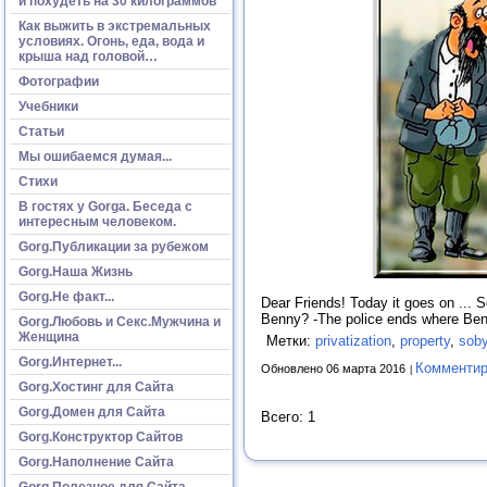
и похудеть на 30 килограммов
Как выжить в экстремальных
условиях. Огонь, еда, вода и
крыша над головой…
Фотографии
Учебники
Статьи
Мы ошибаемся думая...
Стихи
В гостях у Gorga. Беседа с
интересным человеком.
Gorg.Публикации за рубежом
Gorg.Наша Жизнь
Gorg.Не факт...
Dear Friends! Today it goes on ... S
Benny? -The police ends where Be
Gorg.Любовь и Секс.Мужчина и
Женщина
Метки:
privatization
,
property
,
soby
Gorg.Интернет...
Комментир
Обновлено 06 марта 2016
Gorg.Хостинг для Сайта
Gorg.Домен для Сайта
Всего: 1
Gorg.Конструктор Сайтов
Gorg.Наполнение Сайта
Gorg.Полезное для Сайта