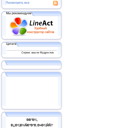
Посмотреть все
Мы рекомендуем
Цитата
Сервис мысли Мудрослов
ÐÐ°Ð¼
Ð¿Ð¾Ð½ÑÐ°Ð²Ð¸Ð»Ð¾ÑÑ?