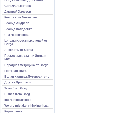
Gorg.Фильмотека
Дмитрий Халезов
Константин Чекмарёв
Леонид Андреев
Леонид Западенко
Яна Черничкина
Цитаты известных людей от
Gorga
Анекдоты от Gorga
Прослушать статьи Gorga в
МР3.
Народная медицина от Gorga
Гостевая книга
Белая Калитва.Путеводитель
Друзья Прислали
Tales from Gorg
Dishes from Gorg
Interesting articles
We are mistaken thinking that...
Карта сайта