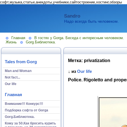
софт,музыка,статьи,анекдоты,учебники,сайтостроение,хостинг,обзоры
Sandro
Надо всегда быть человеком.
Главная
В гостях у Gorga. Беседа с интересным человеком.
Жизнь
Gorg.Библиотека.
Метка:
privatization
Tales from Gorg
Man and Woman
↓ из
Our life
Not fact...
Police. Rigoletto and prope
Our life
Главная
Внимание!!! Конкурс!!!
Подборка софта от Gorga
Gorg.Библиотека.
Кому за 50.Как бросить курить