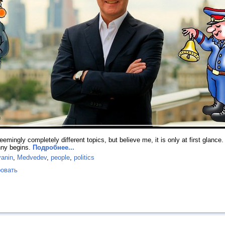
eemingly completely different topics, but believe me, it is only at first glanc
nny begins.
Подробнее...
anin
,
Medvedev
,
people
,
politics
овать