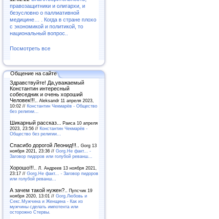
правозащитники и олигархи, и
безусловно о паллиативной
медицине… . Когда в стране плохо
с экономикой и политикой, то
национальный вопрос..
Посмотреть все
Общение на сайте
Здравствуйте! Да,уважаемый
Константин интересный
собеседник и очень хороший
Человек!!!..
Aleksandr 11 апреля 2023,
10:02 //
Константин Чекмарёв - Общество
без религии...
Шикарный рассказ...
Раиса 10 апреля
2023, 23:56 //
Константин Чекмарёв -
Общество без религии...
Спасибо дорогой Леонид!!!..
Gorg 13
ноября 2021, 23:36 //
Gorg.Не факт... -
Заговор пидоров или голубой реванш…
Хорошо!!!..
Л. Андреев 13 ноября 2021,
23:17 //
Gorg.Не факт... - Заговор пидоров
или голубой реванш…
А зачем такой нужен?..
Пупсчик 19
ноября 2020, 13:01 //
Gorg.Любовь и
Секс.Мужчина и Женщина - Как из
мужчины сделать импотента или
осторожно Стервы.