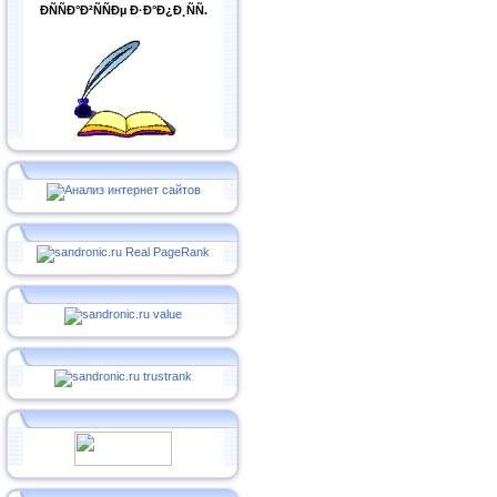
ÐÑÑÐ°Ð²ÑÑÐµ Ð·Ð°Ð¿Ð¸ÑÑ.