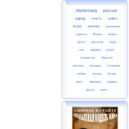
политика
россия
народ
власть
politics
белая
калитва
экономика
идиоты
Russia
война
путин
прогулка
люди
секс
америка
people
государство
общество
мужчина
женщина
отношения
любовь
леонид
беседа
idiots
либералы
украина
деньги
книга