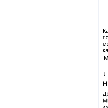
К
п
м
к
М
↓
Н
Д
М
w