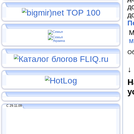
д
д
П
М
м
Об
↓
Н
у
С 29.11.09