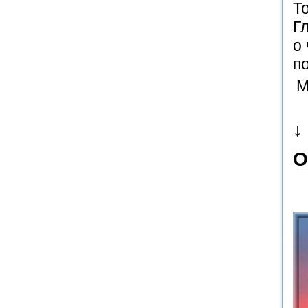
Т
Г
о
п
М
↓
О