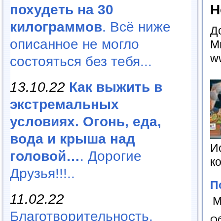
похудеть на 30
Н
килограммов
. Всё ниже
Д
описанное не могло
М
w
состояться без тебя...
13.10.22
Как выжить в
экстремальных
условиях. Огонь, еда,
вода и крыша над
И
головой…
. Дорогие
к
Друзья!!!..
П
11.02.22
М
Благотворительность,
Об