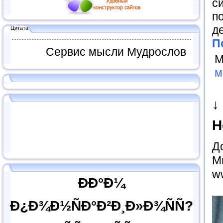
с
п
д
Цитата
П
Сервис мысли Мудрослов
М
м
↓
Н
Д
М
w
ÐÐ°Ð¼
Ð¿Ð¾Ð½ÑÐ°Ð²Ð¸Ð»Ð¾ÑÑ?