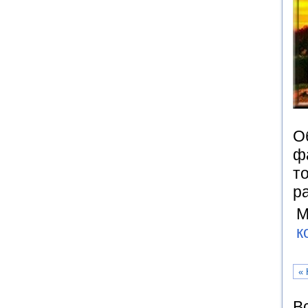
О
ф
т
р
М
к
« 
В