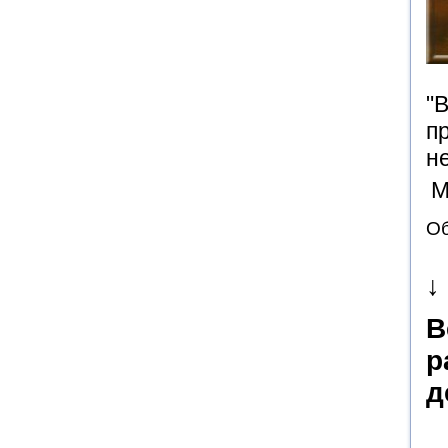
"
п
н
М
Об
↓
В
р
д