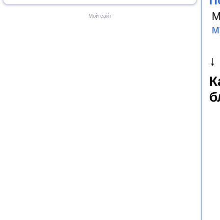
П
М
Мой сайт
м
↓
К
б