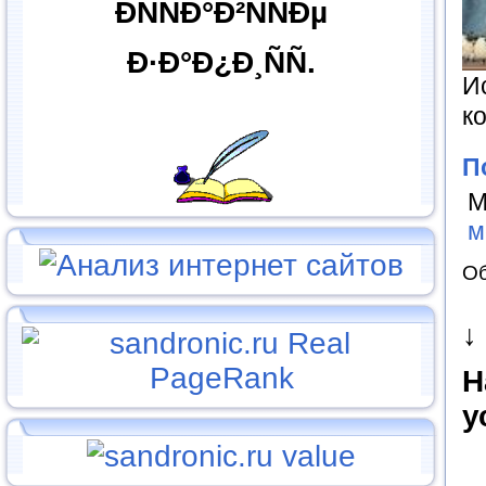
ÐÑÑÐ°Ð²ÑÑÐµ
Ð·Ð°Ð¿Ð¸ÑÑ.
И
к
П
М
м
Об
↓
Н
у