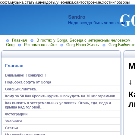
софт,музыка,статьи,анекдоты,учебники,сайтостроение,хостинг,обзоры
Sandro
Надо всегда быть человеком.
Главная
В гостях у Gorga. Беседа с интересным человеком.
Gorg
Реклама на сайте
Gorg.Наша Жизнь
Gorg.Библиоте
М
Главная
Внимание!!! Конкурс!!!
↓
Подборка софта от Gorga
Gorg.Библиотека.
К
Кому за 50.Как бросить курить и похудеть на 30 килограммов
л
Как выжить в экстремальных условиях. Огонь, еда, вода и
крыша над головой…
Фотографии
Учебники
Статьи
Мы ошибаемся думая...