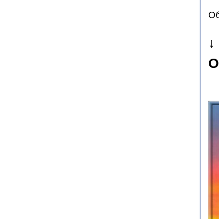
Об
↓
О