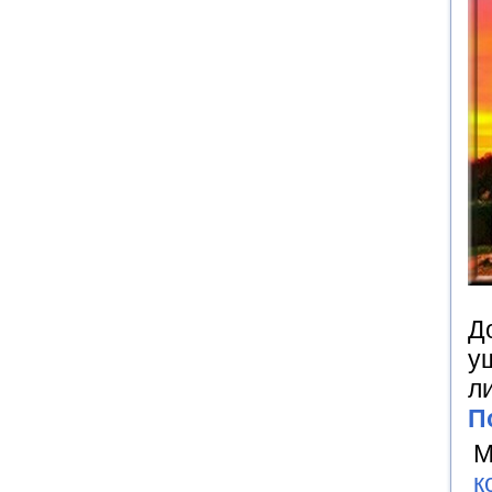
Д
у
л
П
М
к