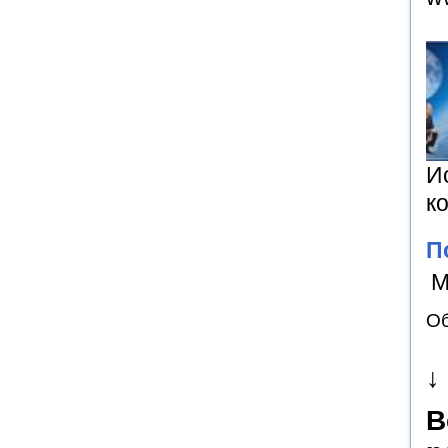
И
к
П
М
Об
↓
В