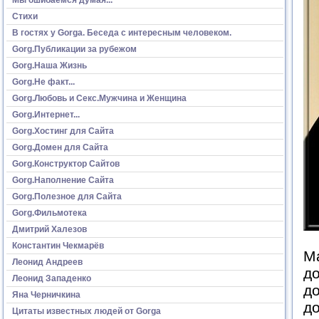
Стихи
В гостях у Gorga. Беседа с интересным человеком.
Gorg.Публикации за рубежом
Gorg.Наша Жизнь
Gorg.Не факт...
Gorg.Любовь и Секс.Мужчина и Женщина
Gorg.Интернет...
Gorg.Хостинг для Сайта
Gorg.Домен для Сайта
Gorg.Конструктор Сайтов
Gorg.Наполнение Сайта
Gorg.Полезное для Сайта
Gorg.Фильмотека
Дмитрий Халезов
Константин Чекмарёв
Ма
Леонид Андреев
до
Леонид Западенко
до
Яна Черничкина
до
Цитаты известных людей от Gorga