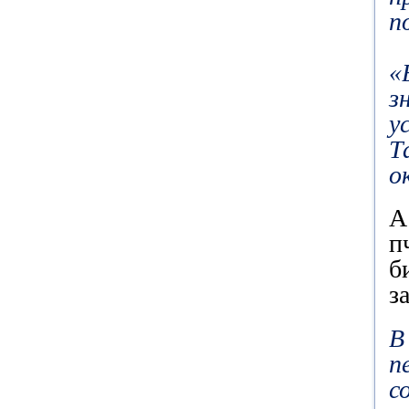
п
«
з
у
Т
о
А
п
б
з
В
п
с