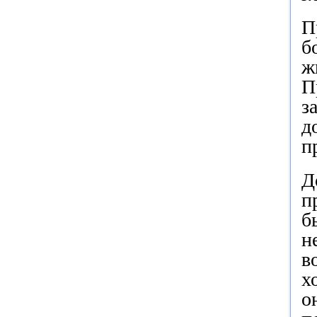
П
б
ж
П
з
д
п
Д
п
б
н
в
х
о