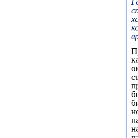
Г
с
х
к
в
П
к
о
с
п
б
б
н
н
н
п