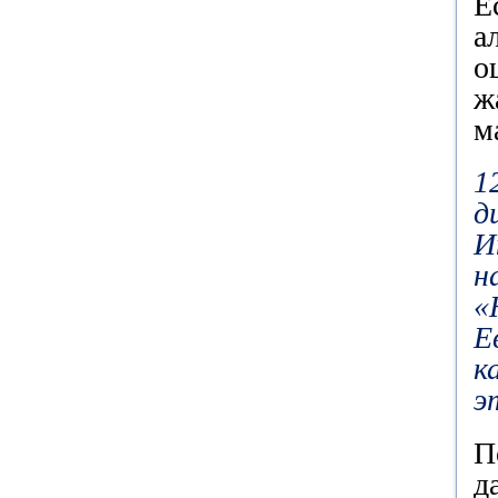
Е
а
о
ж
м
1
д
И
н
«
Е
к
э
П
д