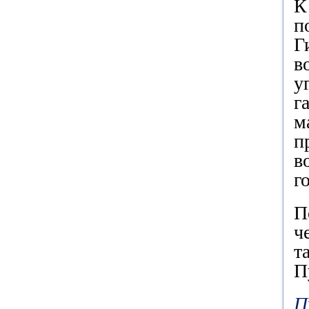
К
п
Г
в
у
г
м
п
в
г
П
ч
т
П
П