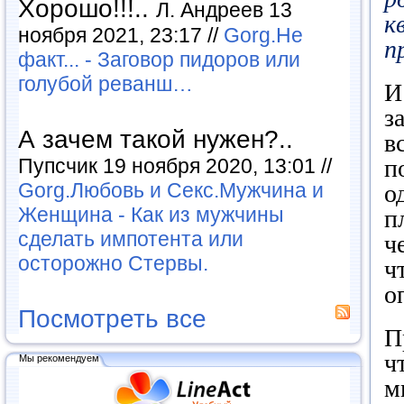
Хорошо!!!..
Л. Андреев 13
к
ноября 2021, 23:17 //
Gorg.Не
п
факт... - Заговор пидоров или
голубой реванш…
И
з
А зачем такой нужен?..
в
Пупсчик 19 ноября 2020, 13:01 //
п
Gorg.Любовь и Секс.Мужчина и
о
Женщина - Как из мужчины
п
сделать импотента или
ч
осторожно Стервы.
ч
о
Посмотреть все
П
ч
Мы рекомендуем
м