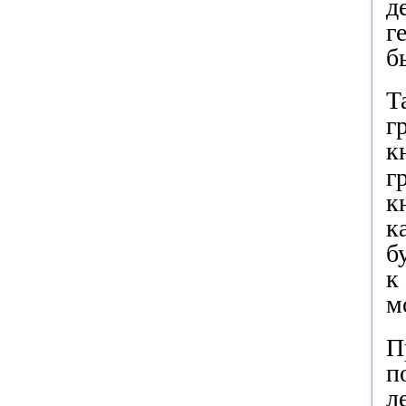
д
г
б
Т
г
к
г
к
к
б
к
м
П
п
л