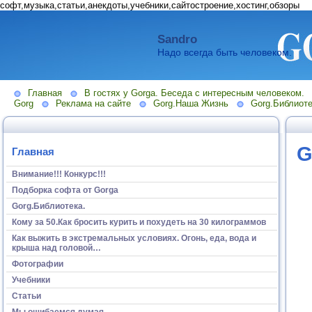
софт,музыка,статьи,анекдоты,учебники,сайтостроение,хостинг,обзоры
Sandro
Надо всегда быть человеком.
Главная
В гостях у Gorga. Беседа с интересным человеком.
Gorg
Реклама на сайте
Gorg.Наша Жизнь
Gorg.Библиоте
G
Главная
Внимание!!! Конкурс!!!
Подборка софта от Gorga
Gorg.Библиотека.
Кому за 50.Как бросить курить и похудеть на 30 килограммов
Как выжить в экстремальных условиях. Огонь, еда, вода и
крыша над головой…
Фотографии
Учебники
Статьи
Мы ошибаемся думая...