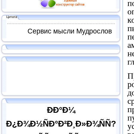
п
о
Цитата
к
п
Сервис мысли Мудрослов
п
а
н
г
П
р
д
с
п
ÐÐ°Ð¼
п
Ð¿Ð¾Ð½ÑÐ°Ð²Ð¸Ð»Ð¾ÑÑ?
у