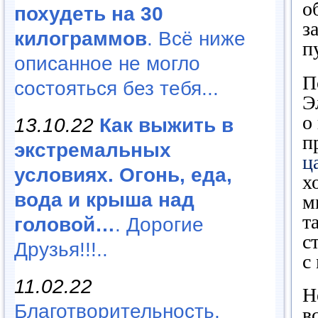
о
похудеть на 30
з
килограммов
. Всё ниже
п
описанное не могло
П
состояться без тебя...
Э
о
13.10.22
Как выжить в
п
экстремальных
ц
условиях. Огонь, еда,
х
вода и крыша над
м
т
головой…
. Дорогие
с
Друзья!!!..
с
11.02.22
Н
Благотворительность,
в