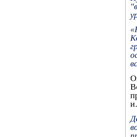
"
у
«
К
г
о
в
О
В
п
и
Д
в
п