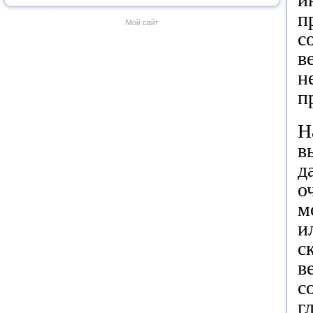
п
Мой сайт
с
в
н
п
Н
в
д
о
м
и
с
в
с
г