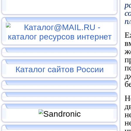
р
с
п
Е
в
ж
п
п
Каталог сайтов России
д
б
Н
д
н
н
и