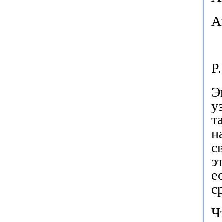
А
P
.
Э
у
т
н
с
э
е
с
Ч