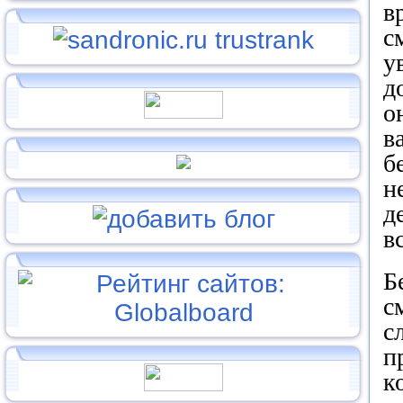
в
с
у
д
о
в
б
н
д
в
Б
с
с
п
к