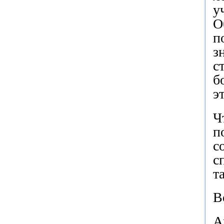
у
О
п
з
с
б
э
Ч
п
с
с
т
В
А