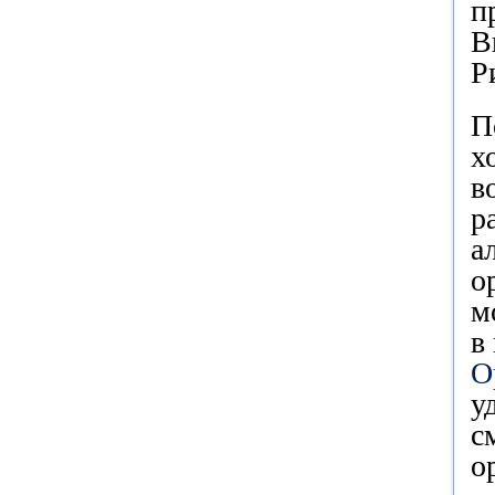
п
В
Р
П
х
в
р
а
о
м
в
О
у
с
о