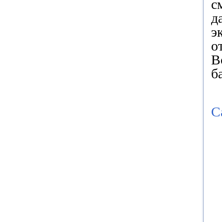
с
д
э
о
В
б
С