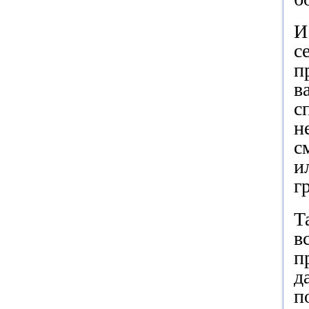
И
с
п
в
с
н
с
и
г
Т
в
п
д
п