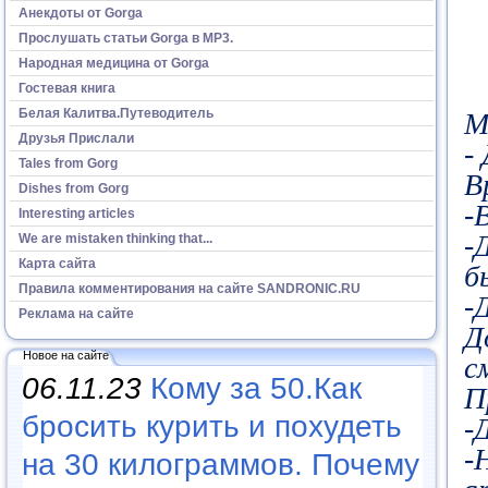
Анекдоты от Gorga
Прослушать статьи Gorga в МР3.
Народная медицина от Gorga
Гостевая книга
Белая Калитва.Путеводитель
М
Друзья Прислали
-
Tales from Gorg
В
Dishes from Gorg
-
Interesting articles
-
We are mistaken thinking that...
Карта сайта
б
Правила комментирования на сайте SANDRONIC.RU
-
Реклама на сайте
Д
Новое на сайте
с
06.11.23
Кому за 50.Как
П
бросить курить и похудеть
-
-
на 30 килограммов. Почему