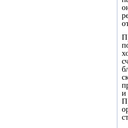
о
р
о
П
п
х
с
б
с
п
и
П
о
с