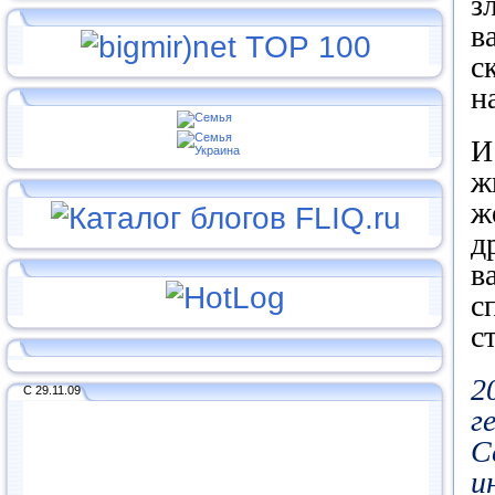
з
в
с
н
И
ж
ж
д
в
с
с
2
С 29.11.09
г
С
и