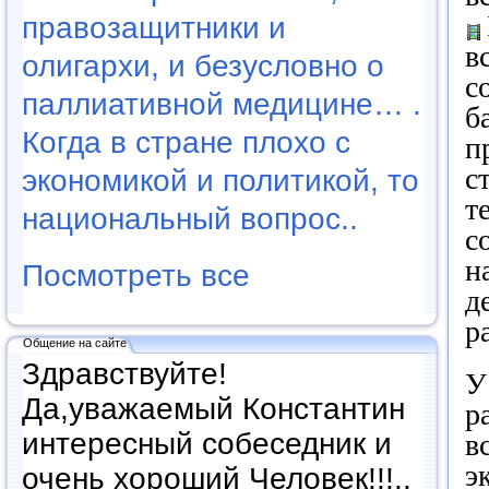
правозащитники и
в
олигархи, и безусловно о
с
паллиативной медицине… .
б
Когда в стране плохо с
п
с
экономикой и политикой, то
т
национальный вопрос..
с
н
Посмотреть все
д
р
Общение на сайте
Здравствуйте!
У
Да,уважаемый Константин
р
интересный собеседник и
в
э
очень хороший Человек!!!..