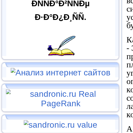
в
ÐÑÑÐ°Ð²ÑÑÐµ
с
Ð·Ð°Ð¿Ð¸ÑÑ.
у
б
К
-
п
п
у
о
к
с
л
к
А