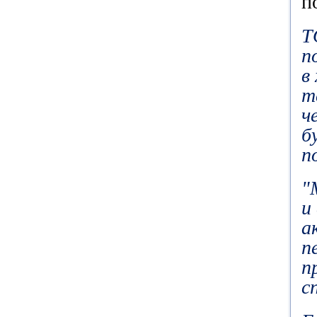
п
Т
п
в
т
ч
б
п
"
и
а
п
п
с