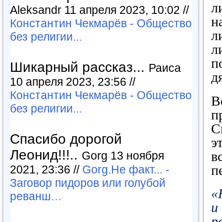
л
Aleksandr 11 апреля 2023, 10:02 //
н
Константин Чекмарёв - Общество
л
без религии...
л
п
Шикарный рассказ...
Раиса
д
10 апреля 2023, 23:56 //
Константин Чекмарёв - Общество
В
без религии...
п
С
Спасибо дорогой
э
Леонид!!!..
в
Gorg 13 ноября
п
2021, 23:36 //
Gorg.Не факт... -
Заговор пидоров или голубой
«
реванш…
и
р