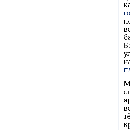
к
г
п
в
б
Б
у
н
п
М
о
я
в
т
к