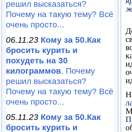
я
решил высказаться?
ж
Почему на такую тему? Всё
очень просто...
Д
с
06.11.23
Кому за 50.Как
в
бросить курить и
к
похудеть на 30
и
килограммов
. Почему
о
и
решил высказаться?
Почему на такую тему? Всё
Н
очень просто...
л
М
05.11.23
Кому за 50.Как
П
бросить курить и
о