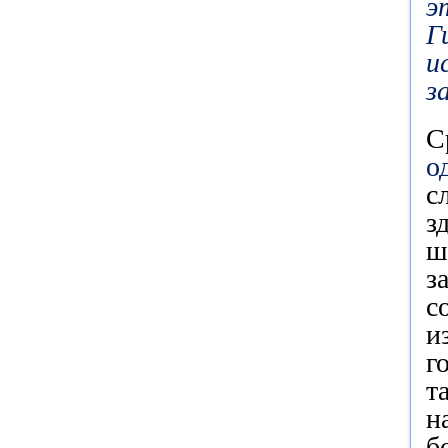
э
Г
и
з
С
о
с
з
ш
з
с
и
г
т
н
б