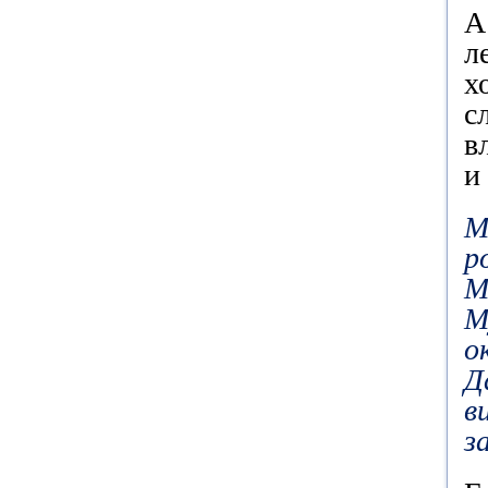
А
л
х
с
в
и
М
р
М
М
о
Д
в
з