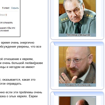
ё время очень энергично
обсуждения уверены, что все
оё отношение к евреям,
 ни очень большой любви(разве
лецы и негодяи не имеют
, оказывается, какая это
огое оправдать.
нно если эти проблемы очень
азка о злых евреях. Евреи