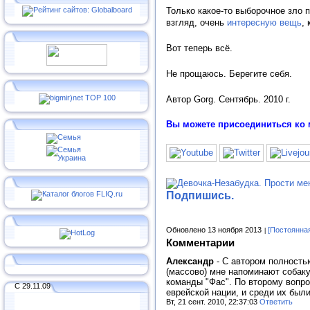
Только какое-то выборочное зло 
взгляд, очень
интересную вещь
,
Вот теперь всё.
Не прощаюсь. Берегите себя.
Автор Gorg. Сентябрь. 2010 г.
Вы можете присоединиться ко 
Подпишись.
Обновлено 13 ноября 2013
[Постоянна
Комментарии
Александр
-
С автором полностью
(массово) мне напоминают собаку
команды "Фас". По второму вопро
С 29.11.09
еврейской нации, и среди их был
Вт, 21 сент. 2010, 22:37:03
Ответить