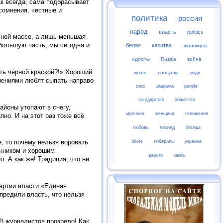
ак всегда, сама подбрасывает
сомнения, честные и
политика
россия
народ
власть
politics
овной массе, а лишь меньшая
 большую часть, мы сегодня и
белая
калитва
экономика
идиоты
Russia
война
ть чёрной краской?!» Хороший
путин
прогулка
люди
инениями любят сыпать направо
секс
америка
people
государство
общество
айоны утопают в снегу,
мужчина
женщина
отношения
пно. И на этот раз тоже всё
любовь
леонид
беседа
, то почему нельзя воровать
idiots
либералы
украина
енником и хорошим
деньги
книга
. А как же! Традиция, что ни
партии власти «Единая
предили власть, что нельзя
?) журналистов прозрело! Как