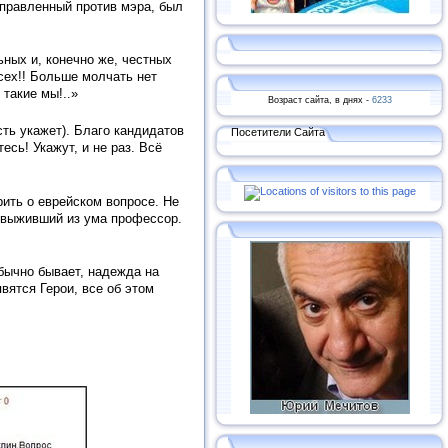
аправленный против мэра, был
ьных и, конечно же, честных
сех!! Больше молчать нет
 такие мы!..»
Возраст сайта, в днях -
6233
сть укажет). Благо кандидатов
Посетители Сайта
есь! Укажут, и не раз. Всё
ить о еврейском вопросе. Не
е выживший из ума профессор.
обычно бывает, надежда на
вятся Герои, все об этом