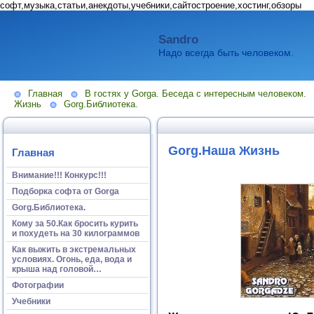
софт,музыка,статьи,анекдоты,учебники,сайтостроение,хостинг,обзоры
Sandro
Надо всегда быть человеком.
Главная
В гостях у Gorga. Беседа с интересным человеком.
Жизнь
Gorg.Библиотека.
Gorg.Наша Жизнь
Главная
Внимание!!! Конкурс!!!
Подборка софта от Gorga
Gorg.Библиотека.
Кому за 50.Как бросить курить
и похудеть на 30 килограммов
Как выжить в экстремальных
условиях. Огонь, еда, вода и
крыша над головой…
Фотографии
Учебники