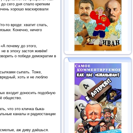
 до сего дня спало крепким
 очень хорошо маскировали
о-то вроде: хватит спать,
 языки. Конечно, ничего
 «А почему до этого,
не в эпоху застоя живём!
оворить о победе демократии в
ссылками сыпать. Тоже,
ь вредный, хоть и не люблю
орых входит доносить подобную
сё общество.
ь, что это кличка быка-
альные каналы и радиостанции
е смелые, аж диву даёшься.