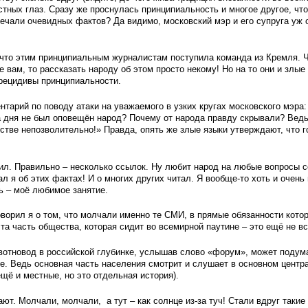
стных глаз. Сразу же проснулась принципиальность и многое другое, что
мечали очевидных фактов? Да видимо, московский мэр и его супруга уж
что этим принципиальным журналистам поступила команда из Кремля. Чт
не вам, то рассказать народу об этом просто некому! Но на то они и злые
 рецидивы принципиальности.
нтарий по поводу атаки на уважаемого в узких кругах московского мэра:
 дня не был оповещён народ? Почему от народа правду скрывали? Ведь 
стве непозволительно!» Правда, опять же злые языки утверждают, что г
чил. Правильно – несколько ссылок. Ну любит народ на любые вопросы 
ал я об этих фактах! И о многих других читал. Я вообще-то хоть и очен
ть – моё любимое занятие.
оворил я о том, что молчали именно те СМИ, в прямые обязанности кот
а часть общества, которая сидит во всемирной паутине – это ещё не в
вотновод в российской глубинке, услышав слово «форум», может подумат
е. Ведь основная часть населения смотрит и слушает в основном центр
щё и местные, но это отдельная история).
ют. Молчали, молчали, а тут – как солнце из-за туч! Стали вдруг таки