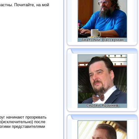
ластны. Почитайте, на мой
руг начинают прозревать
ко(исключительно) после
ногими представителями