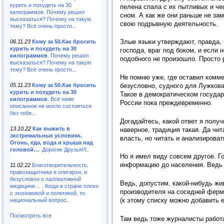
курить и похудеть на 30
пелена спала с их пытливых и че
килограммов. Почему решил
сном. А как же они раньше не за
высказаться? Почему на такую
свою подрывную деятельность.
тему? Всё очень просто...
Злые языки утверждают, правда, 
06.11.23
Кому за 50.Как бросить
курить и похудеть на 30
господа, враг под боком, и если 
килограммов
. Почему решил
подобного не произошло. Просто
высказаться? Почему на такую
тему? Всё очень просто...
Не помню уже, где оставил комме
05.11.23
Кому за 50.Как бросить
безусловно, судного для Лужкова
курить и похудеть на 30
Такое в демократическом государ
килограммов
. Всё ниже
России пока преждевременно.
описанное не могло состояться
без тебя...
Догадайтесь, какой ответ я полу
13.10.22
Как выжить в
наверное, традиция такая. Да чит
экстремальных условиях.
власть, но читать и анализирова
Огонь, еда, вода и крыша над
головой…
. Дорогие Друзья!!!..
Но я имел виду совсем другое. Г
информацию до населения. Ведь т
11.02.22
Благотворительность,
правозащитники и олигархи, и
безусловно о паллиативной
Ведь, допустим, какой-нибудь жи
медицине… . Когда в стране плохо
производителя на соседней ферм
с экономикой и политикой, то
(к этому списку можно добавить е
национальный вопрос..
Посмотреть все
Там ведь тоже журналисты работа