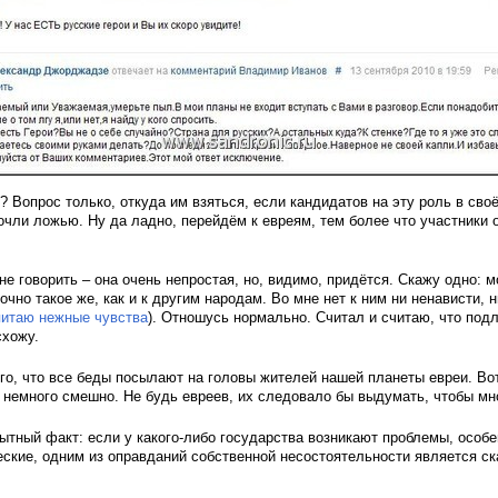
в? Вопрос только, откуда им взяться, если кандидатов на эту роль в сво
сочли ложью. Ну да ладно, перейдём к евреям, тем более что участники 
е говорить – она очень непростая, но, видимо, придётся. Скажу одно: м
точно такое же, как и к другим народам. Во мне нет к ним ни ненависти,
питаю нежные чувства
). Отношусь нормально. Считал и считаю, что под
схожу.
го, что все беды посылают на головы жителей нашей планеты евреи. Вот
то немного смешно. Не будь евреев, их следовало бы выдумать, чтобы мн
тный факт: если у какого-либо государства возникают проблемы, особе
еские, одним из оправданий собственной несостоятельности является ск