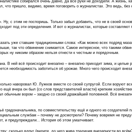
рналистике собирался очень давно, да всё руки не доходили. А жизнь, к
л, что пришло, видимо, время поговорить о журналистах. Это ведь, без 
. Ну, с этим не поспоришь. Только забыл добавить, что не в своей осн
дходит под эти определения. И вот о журналистах, которые составляют
казать уже ставшие традиционными слова: «Как можно всех подряд маза
л выше, так что обвинение снимается. Самое интересное, что такими обв
орых ну никоим образом нельзя отнести к честным и порядочным.
на. В ней всё происходит внезапно – внезапно приходит зима, и целые р
ется необходимость заботиться об урожае. Много чего происходит внеза
сколько наворовал Ю. Лужков вместе со своей супругой. Если воруют все
о ещё вчера он был (со слов представителей власти) крепким хозяйств
ал обычным вором – заодно со своей дражайшей половиной. Всё внезапно
ьё градоначальника, по совместительству ещё и одного из создателей 
пециальным службам – почему не досмотрели? Почему вовремя не преду
т, и предупреждали... История об этом умалчивает.
тву: сколько вдруг (видите, до чего жива традиция внезапности во всём