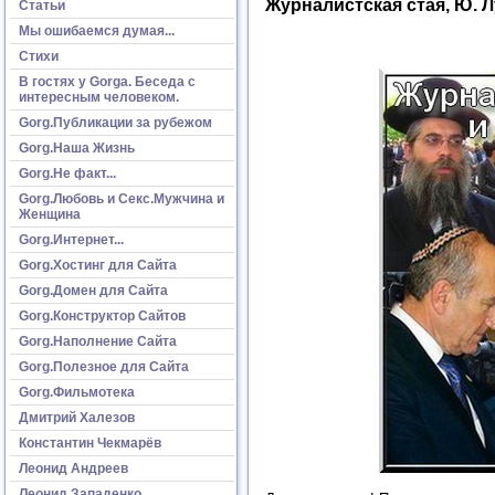
Журналистская стая, Ю. 
Статьи
Мы ошибаемся думая...
Стихи
В гостях у Gorga. Беседа с
интересным человеком.
Gorg.Публикации за рубежом
Gorg.Наша Жизнь
Gorg.Не факт...
Gorg.Любовь и Секс.Мужчина и
Женщина
Gorg.Интернет...
Gorg.Хостинг для Сайта
Gorg.Домен для Сайта
Gorg.Конструктор Сайтов
Gorg.Наполнение Сайта
Gorg.Полезное для Сайта
Gorg.Фильмотека
Дмитрий Халезов
Константин Чекмарёв
Леонид Андреев
Леонид Западенко