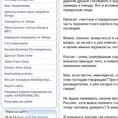
Дорогие друзья! Поговорить о жу
примеры и поводы. Вот и вспомни
Яна Черничкина
порядочные люди.
Цитаты известных людей от
Gorga
Написал: «честные и порядочные»
Анекдоты от Gorga
часть журналистского корпуса по
Прослушать статьи Gorga в
поговорим.
МР3.
Народная медицина от Gorga
Можно, конечно, возмутиться и с
вопрос, но на него я уже ответи
Гостевая книга
и налево именно журналисты, кот
Белая Калитва.Путеводитель
Друзья Прислали
Россия – очень своеобразная стра
внезапно приходит лето, и появля
Tales from Gorg
произошло внезапно.
Dishes from Gorg
Interesting articles
Мне, если честно, неинтересно, 
этим господам-товарищам? Прост
We are mistaken thinking that...
руководителем, а уже сегодня ст
Карта сайта
говори!..
Правила комментирования на
сайте SANDRONIC.RU
Не будем перебирать грязное бел
Реклама на сайте
Россия», хотя можно попенять с
этому человеку доверять? А може
Новое на сайте
Я поразился другому обстоятельс
06.11.23
Кому за 50.Как бросить