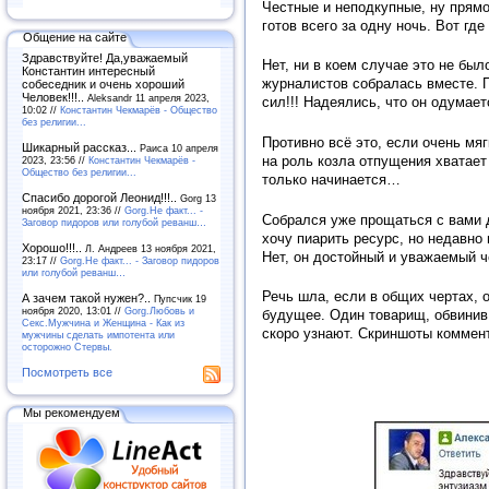
Честные и неподкупные, ну прямо
готов всего за одну ночь. Вот где
Общение на сайте
Здравствуйте! Да,уважаемый
Нет, ни в коем случае это не бы
Константин интересный
журналистов собралась вместе. 
собеседник и очень хороший
Человек!!!..
Aleksandr 11 апреля 2023,
сил!!! Надеялись, что он одумает
10:02 //
Константин Чекмарёв - Общество
без религии...
Противно всё это, если очень мяг
Шикарный рассказ...
Раиса 10 апреля
на роль козла отпущения хватает 
2023, 23:56 //
Константин Чекмарёв -
Общество без религии...
только начинается…
Спасибо дорогой Леонид!!!..
Gorg 13
ноября 2021, 23:36 //
Gorg.Не факт... -
Собрался уже прощаться с вами д
Заговор пидоров или голубой реванш…
хочу пиарить ресурс, но недавно
Хорошо!!!..
Л. Андреев 13 ноября 2021,
Нет, он достойный и уважаемый ч
23:17 //
Gorg.Не факт... - Заговор пидоров
или голубой реванш…
Речь шла, если в общих чертах, о
А зачем такой нужен?..
Пупсчик 19
ноября 2020, 13:01 //
Gorg.Любовь и
будущее. Один товарищ, обвинив 
Секс.Мужчина и Женщина - Как из
скоро узнают. Скриншоты коммент
мужчины сделать импотента или
осторожно Стервы.
Посмотреть все
Мы рекомендуем