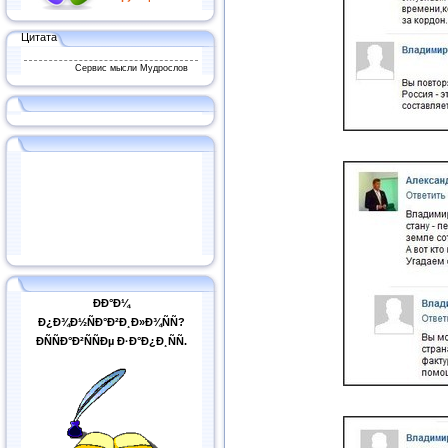
Цитата
Сервис мысли Мудрослов
ÐÐ°Ð¼
Ð¿Ð¾Ð½ÑÐ°Ð²Ð¸Ð»Ð¾ÑÑ?
ÐÑÑÐ°Ð²ÑÑÐµ Ð·Ð°Ð¿Ð¸ÑÑ.