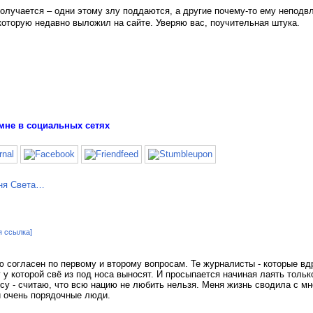
получается – одни этому злу поддаются, а другие почему-то ему неподв
 которую недавно выложил на сайте. Уверяю вас, поучительная штука.
мне в социальных сетях
я ссылка]
 согласен по первому и второму вопросам. Те журналисты - которые вд
 у которой свё из под носа выносят. И просыпается начиная лаять толь
су - считаю, что всю нацию не любить нельзя. Меня жизнь сводила с м
и очень порядочные люди.