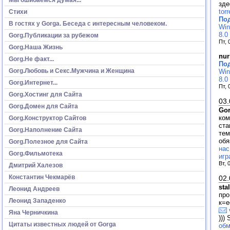
зде
tor
Стихи
Под
В гостях у Gorga. Беседа с интересным человеком.
Win
8.0
Gorg.Публикации за рубежом
Пт, 
Gorg.Наша Жизнь
nur
Gorg.Не факт...
Под
Gorg.Любовь и Секс.Мужчина и Женщина
Win
8.0
Gorg.Интернет...
Пт, 
Gorg.Хостинг для Сайта
03.
Gorg.Домен для Сайта
Go
ком
Gorg.Конструктор Сайтов
ста
Gorg.Наполнение Сайта
тем
обя
Gorg.Полезное для Сайта
нас
Gorg.Фильмотека
игр
Вт, 
Дмитрий Халезов
Константин Чекмарёв
02.
sta
Леонид Андреев
про
Леонид Западенко
к=е
Яна Черничкина
)))
Цитаты известных людей от Gorga
обм