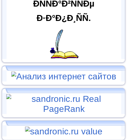
ÐÑÑÐ°Ð²ÑÑÐµ
Ð·Ð°Ð¿Ð¸ÑÑ.