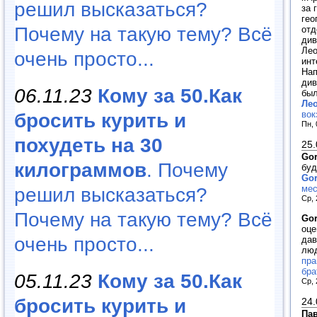
решил высказаться?
за 
гео
Почему на такую тему? Всё
отд
див
Лео
очень просто...
инт
Нап
див
06.11.23
Кому за 50.Как
был
Лео
вок
бросить курить и
Пн, 
похудеть на 30
25.
Go
килограммов
. Почему
буд
Go
мес
решил высказаться?
Ср, 
Почему на такую тему? Всё
Go
оце
очень просто...
дав
люд
пра
бра
05.11.23
Кому за 50.Как
Ср, 
бросить курить и
24.
Па