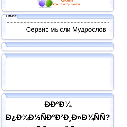
Цитата
Сервис мысли Мудрослов
ÐÐ°Ð¼
Ð¿Ð¾Ð½ÑÐ°Ð²Ð¸Ð»Ð¾ÑÑ?