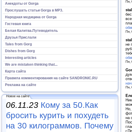
Пн, 
Анекдоты от Gorga
sta
Прослушать статьи Gorga в МР3.
бес
Народная медицина от Gorga
все
пл
Гостевая книга
обм
Белая Калитва.Путеводитель
Пн, 
Друзья Прислали
sta
не 
Tales from Gorg
руб
Dishes from Gorg
теб
обм
Interesting articles
Пн, 
We are mistaken thinking that...
Go
Карта сайта
дум
Правила комментирования на сайте SANDRONIC.RU
отв
нач
Реклама на сайте
Пн, 
Ел
Новое на сайте
Ник
06.11.23
Кому за 50.Как
мож
Но,
бросить курить и похудеть
фот
на 
Пос
на 30 килограммов. Почему
гла
г.П