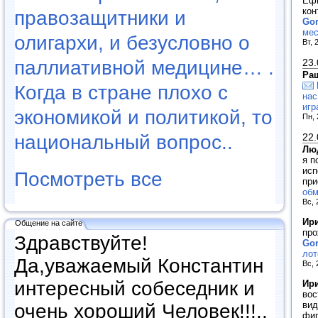
Ефи
кон
правозащитники и
Go
мес
олигархи, и безусловно о
Вт, 
паллиативной медицине… .
23.
Ра
Когда в стране плохо с
нас
игр
экономикой и политикой, то
Пн, 
национальный вопрос..
22.
Лю
я п
исп
Посмотреть все
при
обм
Вс, 
Ир
Общение на сайте
про
Здравствуйте!
Go
лот
Да,уважаемый Константин
Вс, 
интересный собеседник и
Ир
вос
вид
очень хороший Человек!!!..
фиг