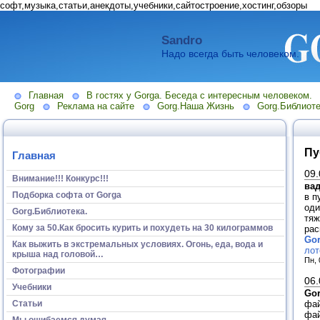
софт,музыка,статьи,анекдоты,учебники,сайтостроение,хостинг,обзоры
Sandro
Надо всегда быть человеком.
Главная
В гостях у Gorga. Беседа с интересным человеком.
Gorg
Реклама на сайте
Gorg.Наша Жизнь
Gorg.Библиоте
Пу
Главная
09.
Внимание!!! Конкурс!!!
ва
Подборка софта от Gorga
в п
оди
Gorg.Библиотека.
тяж
Кому за 50.Как бросить курить и похудеть на 30 килограммов
рас
Go
Как выжить в экстремальных условиях. Огонь, еда, вода и
лот
крыша над головой…
Пн, 
Фотографии
06.
Учебники
Go
фай
Статьи
фай
Мы ошибаемся думая...