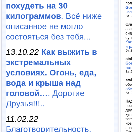
пол
похудеть на 30
Gor
нап
килограммов
. Всё ниже
Вт, 
описанное не могло
Ол
авс
сид
состояться без тебя...
суп
Как
игр
13.10.22
Как выжить в
Вт, 
sta
экстремальных
Go
лот
условиях. Огонь, еда,
Вт, 
sta
вода и крыша над
обе
обм
головой…
. Дорогие
Вт, 
На
Друзья!!!..
поя
дру
куп
11.02.22
зап
нов
Благотворительность,
сна