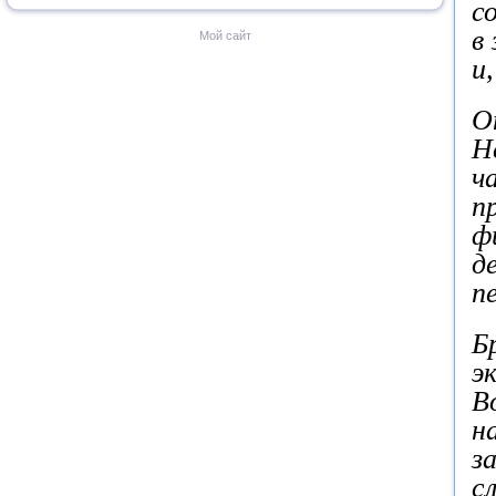
с
в
Мой сайт
и,
О
Н
ч
п
ф
д
п
Б
э
В
н
з
с