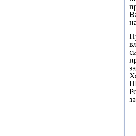
п
В
н
П
в
с
п
з
Х
Ш
Р
з