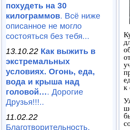
похудеть на 30
килограммов
. Всё ниже
описанное не могло
К
состояться без тебя...
д
о
13.10.22
Как выжить в
о
экстремальных
у
условиях. Огонь, еда,
п
е
вода и крыша над
к
головой…
. Дорогие
У
Друзья!!!..
ш
б
11.02.22
с
Благотворительность,