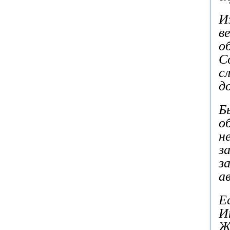
И
в
о
С
с
д
Б
о
н
з
з
а
Е
И
Ж