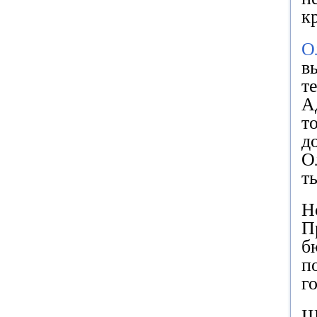
к
О
в
т
А
т
д
О
т
Н
П
б
п
г
Ш