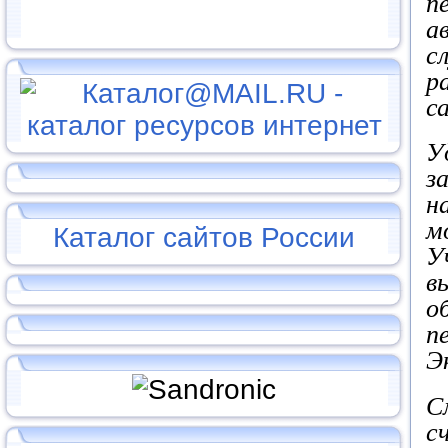
п
а
с
р
с
У
з
н
м
Каталог сайтов России
У
в
о
п
Э
С
с