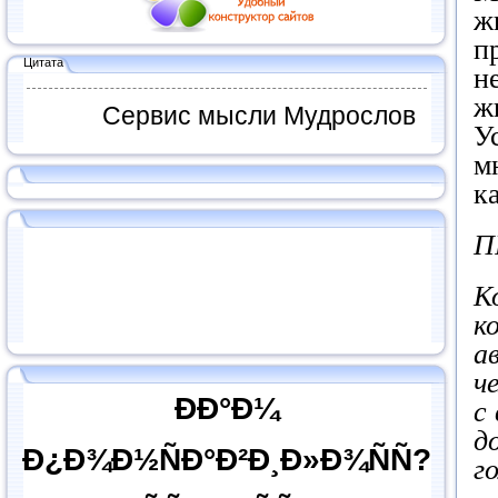
ж
п
Цитата
н
ж
Сервис мысли Мудрослов
У
м
к
П
К
к
а
ч
ÐÐ°Ð¼
с
д
Ð¿Ð¾Ð½ÑÐ°Ð²Ð¸Ð»Ð¾ÑÑ?
г