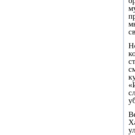
о
м
п
м
с
Н
к
с
с
к
«
с
у
В
Х
у