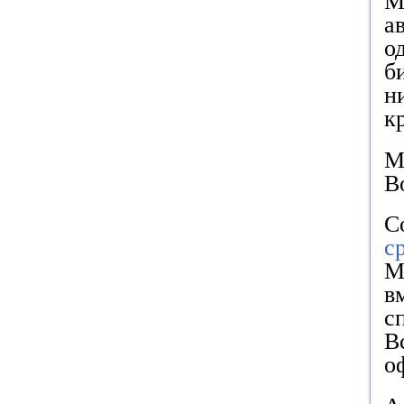
М
а
о
б
н
к
М
В
С
с
М
в
с
В
о