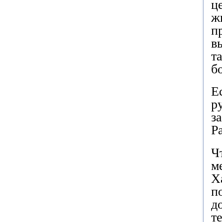
ц
ж
п
в
т
б
Е
р
з
Р
Ч
м
Х
п
д
т