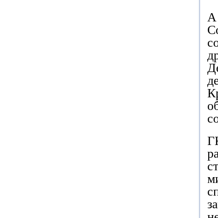
А
С
с
д
Д
д
К
о
с
Г
р
с
м
с
з
н