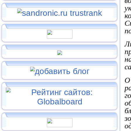
в
у
к
С
п
Л
п
н
с
О
р
г
о
б
з
о