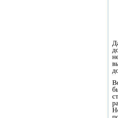
Д
д
н
в
д
В
б
с
р
Н
п