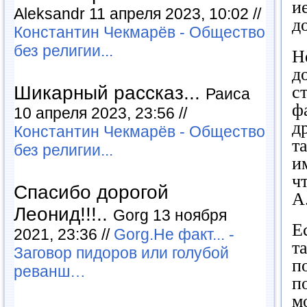
и
Aleksandr 11 апреля 2023, 10:02 //
д
Константин Чекмарёв - Общество
без религии...
Н
д
с
Шикарный рассказ...
Раиса
ф
10 апреля 2023, 23:56 //
д
Константин Чекмарёв - Общество
т
без религии...
и
ч
Спасибо дорогой
А
Леонид!!!..
Gorg 13 ноября
Е
2021, 23:36 //
Gorg.Не факт... -
т
Заговор пидоров или голубой
п
реванш…
п
м