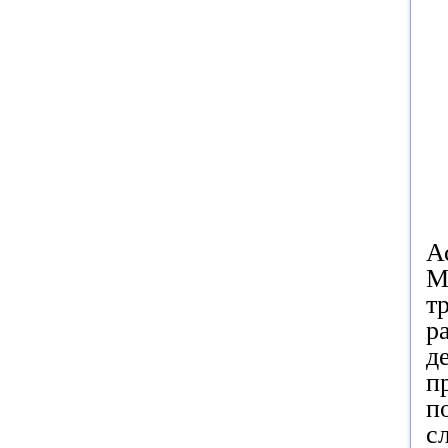
А
М
т
р
д
п
п
с