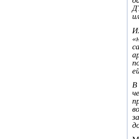
д
Д
ил
И
«
с
а
п
е
В
ч
п
в
з
д