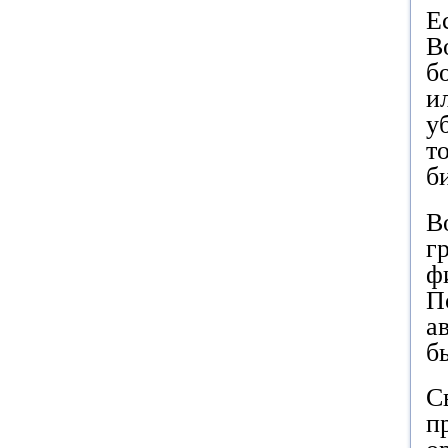
Е
В
б
и
у
т
б
В
г
ф
П
а
б
С
п