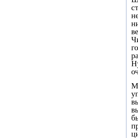
с
н
н
в
Ч
г
р
Н
о
М
у
в
в
б
п
ц