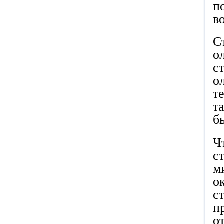
п
в
С
о
с
о
т
т
б
Ч
с
м
о
с
п
о