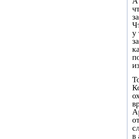
А
ч
з
Ч
у
з
к
п
и
Т
К
о
в
А
о
с
в