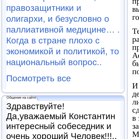
п
правозащитники и
в
г
олигархи, и безусловно о
паллиативной медицине… .
Т
р
Когда в стране плохо с
п
экономикой и политикой, то
А
национальный вопрос..
б
п
Посмотреть все
И
д
Общение на сайте
л
Здравствуйте!
с
Да,уважаемый Константин
в
интересный собеседник и
з
М
очень хороший Человек!!!..