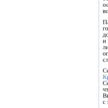
о
во
П
г
д
и
л
о
с
С
К
С
ч
В
с