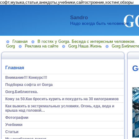
софт,музыка,статьи,анекдоты,учебники,сайтостроение,хостинг,обзоры
Sandro
Надо всегда быть человеком.
Главная
В гостях у Gorga. Беседа с интересным человеком.
Gorg
Реклама на сайте
Gorg.Наша Жизнь
Gorg.Библиоте
G
Главная
Внимание!!! Конкурс!!!
Подборка софта от Gorga
Gorg.Библиотека.
Кому за 50.Как бросить курить и похудеть на 30 килограммов
Как выжить в экстремальных условиях. Огонь, еда, вода и
крыша над головой…
Фотографии
Учебники
Статьи
Мы ошибаемся думая...