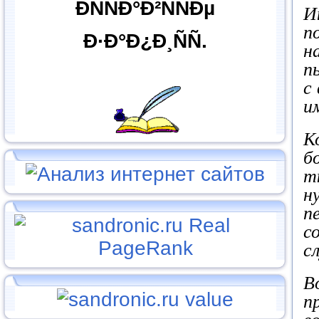
ÐÑÑÐ°Ð²ÑÑÐµ
И
п
Ð·Ð°Ð¿Ð¸ÑÑ.
н
п
с
и
К
б
т
н
п
с
с
В
п