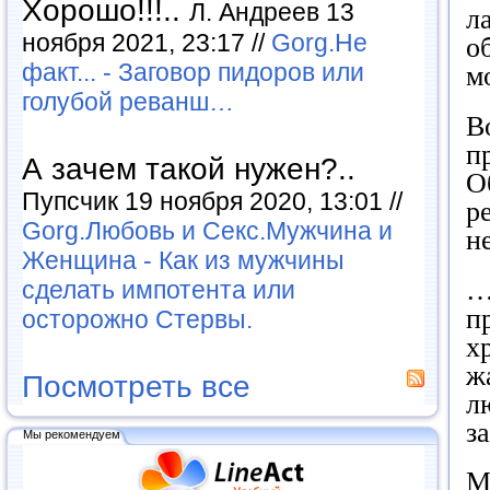
Хорошо!!!..
Л. Андреев 13
л
ноября 2021, 23:17 //
Gorg.Не
о
факт... - Заговор пидоров или
м
голубой реванш…
В
п
А зачем такой нужен?..
О
Пупсчик 19 ноября 2020, 13:01 //
р
Gorg.Любовь и Секс.Мужчина и
н
Женщина - Как из мужчины
…
сделать импотента или
п
осторожно Стервы.
х
ж
Посмотреть все
л
з
Мы рекомендуем
М