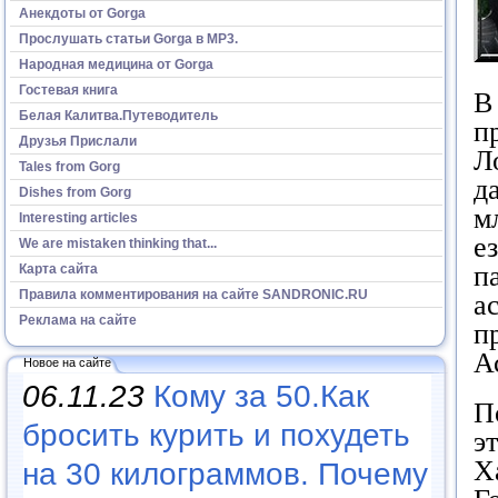
Анекдоты от Gorga
Прослушать статьи Gorga в МР3.
Народная медицина от Gorga
Гостевая книга
В
Белая Калитва.Путеводитель
п
Друзья Прислали
Л
Tales from Gorg
д
Dishes from Gorg
м
Interesting articles
е
We are mistaken thinking that...
п
Карта сайта
Правила комментирования на сайте SANDRONIC.RU
а
Реклама на сайте
п
А
Новое на сайте
06.11.23
Кому за 50.Как
П
бросить курить и похудеть
э
Х
на 30 килограммов. Почему