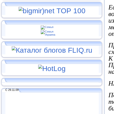
Е
в
и
м
о
П
с
К
П
н
Н
С 29.11.09
П
т
б