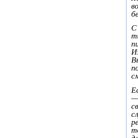
в
б
С
т
п
И
В
п
с
Е
—
с
с
р
т