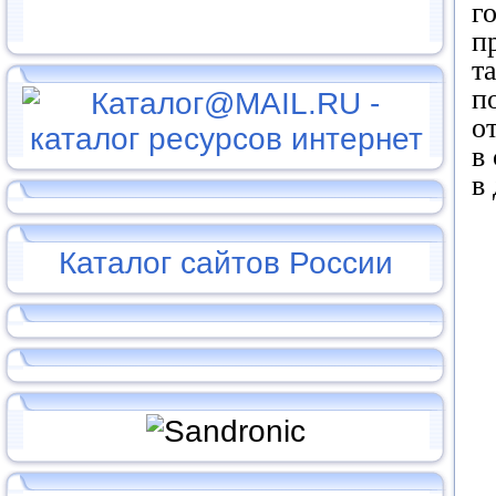
г
п
т
п
о
в
в
Каталог сайтов России