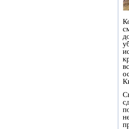
К
с
д
у
и
к
в
о
К
С
с
п
н
п