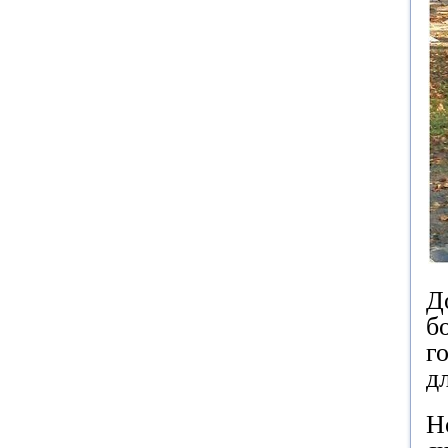
Д
б
г
д
Н