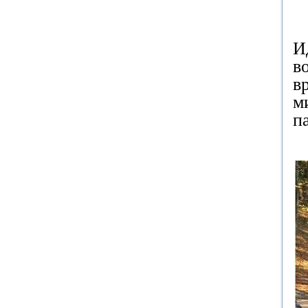
И
в
в
м
п