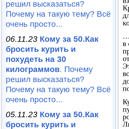
в
решил высказаться?
К
Почему на такую тему? Всё
д
к
очень просто...
…
06.11.23
Кому за 50.Как
в
бросить курить и
п
о
похудеть на 30
Э
килограммов
. Почему
в
решил высказаться?
д
п
Почему на такую тему? Всё
очень просто...
К
п
05.11.23
Кому за 50.Как
р
Л
бросить курить и