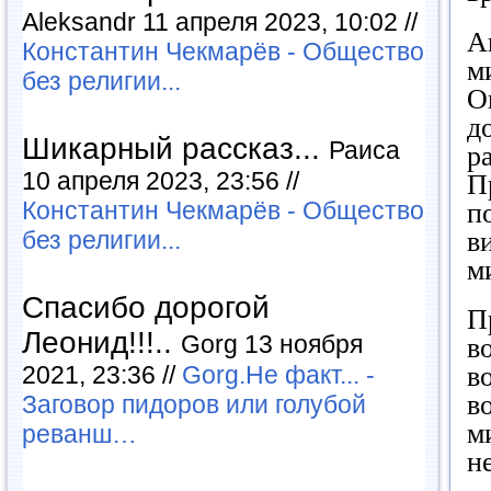
Aleksandr 11 апреля 2023, 10:02 //
А
Константин Чекмарёв - Общество
м
без религии...
О
д
Шикарный рассказ...
Раиса
р
10 апреля 2023, 23:56 //
П
Константин Чекмарёв - Общество
п
в
без религии...
м
Спасибо дорогой
П
Леонид!!!..
Gorg 13 ноября
в
2021, 23:36 //
Gorg.Не факт... -
в
в
Заговор пидоров или голубой
м
реванш…
н