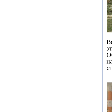
В
э
О
н
с