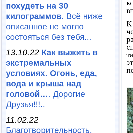
к
похудеть на 30
в
килограммов
. Всё ниже
К
описанное не могло
ч
состояться без тебя...
р
с
13.10.22
Как выжить в
т
экстремальных
э
п
условиях. Огонь, еда,
вода и крыша над
головой…
. Дорогие
Друзья!!!..
11.02.22
Благотворительность,