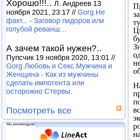
Хорошо!!!..
Л. Андреев 13
П
ноября 2021, 23:17 //
Gorg.Не
з
факт... - Заговор пидоров или
т
голубой реванш…
Ц
б
З
А зачем такой нужен?..
о
Пупсчик 19 ноября 2020, 13:01 //
н
Gorg.Любовь и Секс.Мужчина и
о
Женщина - Как из мужчины
сделать импотента или
Н
осторожно Стервы.
п
п
в
Посмотреть все
э
р
Мы рекомендуем
н