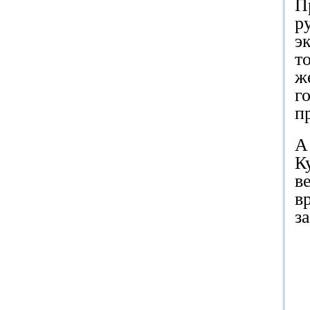
П
р
э
т
ж
г
п
А
К
в
в
з