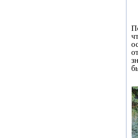
П
ч
о
о
з
б