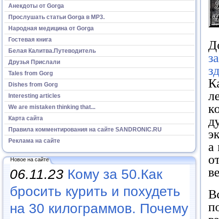
Анекдоты от Gorga
Прослушать статьи Gorga в МР3.
Народная медицина от Gorga
Гостевая книга
Д
Белая Калитва.Путеводитель
з
Друзья Прислали
з
Tales from Gorg
К
Dishes from Gorg
л
Interesting articles
к
We are mistaken thinking that...
д
Карта сайта
Правила комментирования на сайте SANDRONIC.RU
э
Реклама на сайте
а
о
Новое на сайте
в
06.11.23
Кому за 50.Как
бросить курить и похудеть
В
п
на 30 килограммов. Почему