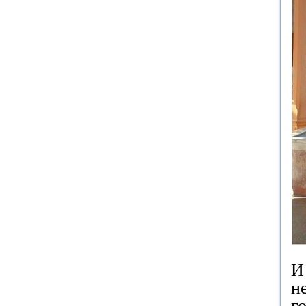
И
н
г