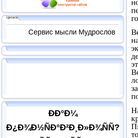
н
п
г
Цитата
В
Сервис мысли Мудрослов
н
э
д
э
В
л
з
п
Н
ÐÐ°Ð¼
к
П
Ð¿Ð¾Ð½ÑÐ°Ð²Ð¸Ð»Ð¾ÑÑ?
т