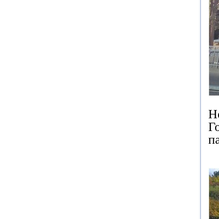
Н
Г
п