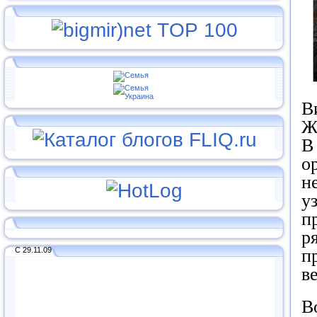
В
Ж
В
о
н
у
п
р
С 29.11.09
п
в
В