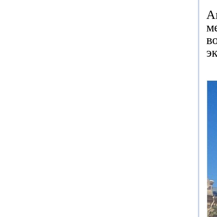
А
м
в
э