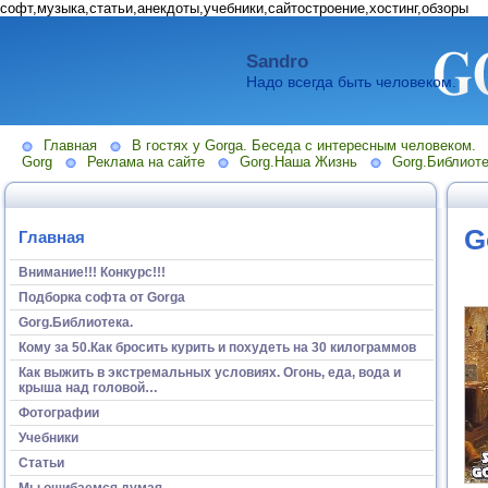
софт,музыка,статьи,анекдоты,учебники,сайтостроение,хостинг,обзоры
Sandro
Надо всегда быть человеком.
Главная
В гостях у Gorga. Беседа с интересным человеком.
Gorg
Реклама на сайте
Gorg.Наша Жизнь
Gorg.Библиоте
G
Главная
Внимание!!! Конкурс!!!
Подборка софта от Gorga
Gorg.Библиотека.
Кому за 50.Как бросить курить и похудеть на 30 килограммов
Как выжить в экстремальных условиях. Огонь, еда, вода и
крыша над головой…
Фотографии
Учебники
Статьи
Мы ошибаемся думая...