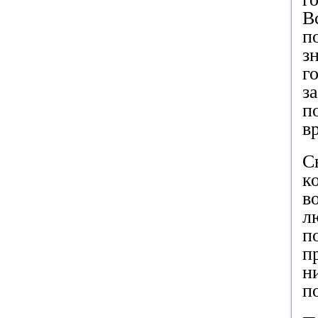
В
п
з
г
з
п
в
С
к
в
л
п
п
н
п