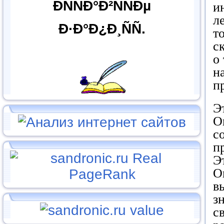
ÐÑÑÐ°Ð²ÑÑÐµ
и
л
Ð·Ð°Ð¿Ð¸ÑÑ.
т
с
о
н
п
Э
О
с
п
Э
О
в
з
с