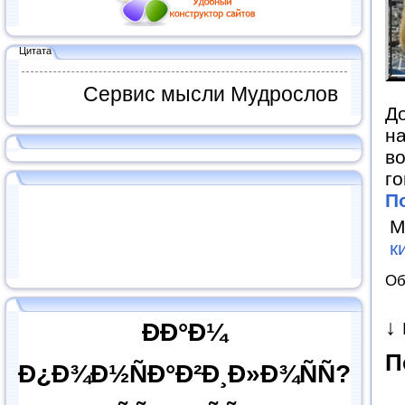
Цитата
Сервис мысли Мудрослов
До
на
во
го
П
М
к
Об
↓
ÐÐ°Ð¼
П
Ð¿Ð¾Ð½ÑÐ°Ð²Ð¸Ð»Ð¾ÑÑ?