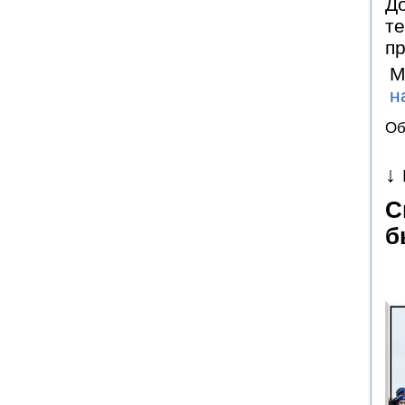
До
те
п
М
н
Об
↓
С
б