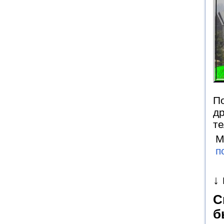
По
д
те
М
п
↓
С
б