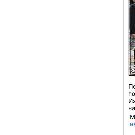
По
по
И
на
М
н