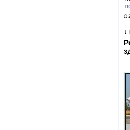
п
Об
↓
Р
з