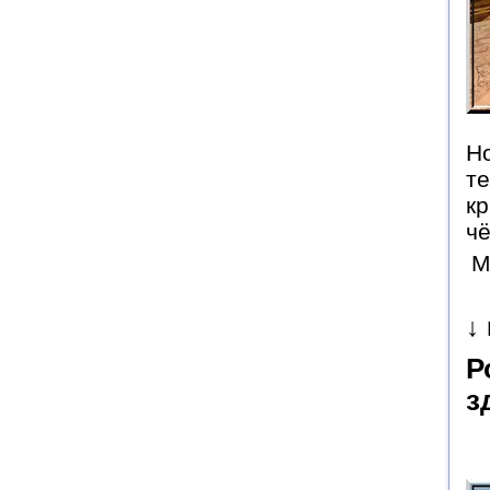
Но
те
кр
чё
М
↓
Р
з