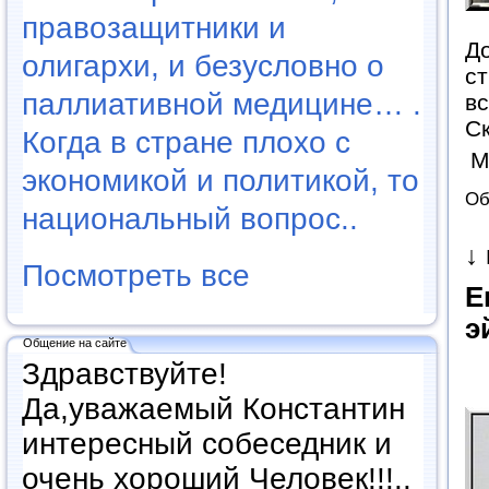
правозащитники и
До
олигархи, и безусловно о
ст
паллиативной медицине… .
в
Ск
Когда в стране плохо с
М
экономикой и политикой, то
Об
национальный вопрос..
↓
Посмотреть все
Е
э
Общение на сайте
Здравствуйте!
Да,уважаемый Константин
интересный собеседник и
очень хороший Человек!!!..