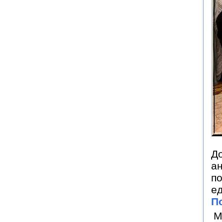
До
ан
по
ед
П
М