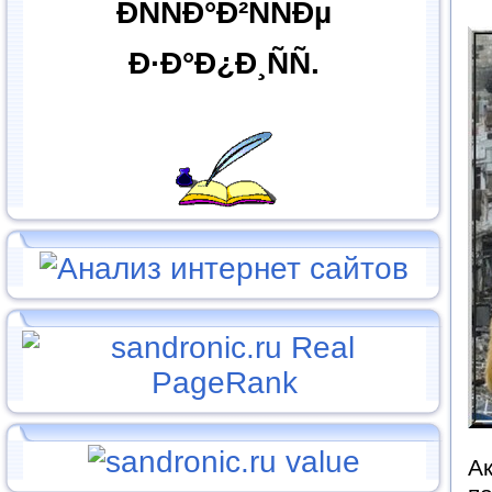
ÐÑÑÐ°Ð²ÑÑÐµ
Ð·Ð°Ð¿Ð¸ÑÑ.
А