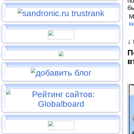
по
б
М
к
↓
П
в