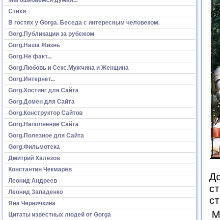
Стихи
В гостях у Gorga. Беседа с интересным человеком.
Gorg.Публикации за рубежом
Gorg.Наша Жизнь
Gorg.Не факт...
Gorg.Любовь и Секс.Мужчина и Женщина
Gorg.Интернет...
Gorg.Хостинг для Сайта
Gorg.Домен для Сайта
Gorg.Конструктор Сайтов
Gorg.Наполнение Сайта
Gorg.Полезное для Сайта
Gorg.Фильмотека
Дмитрий Халезов
Константин Чекмарёв
До
Леонид Андреев
ст
Леонид Западенко
с
Яна Черничкина
М
Цитаты известных людей от Gorga