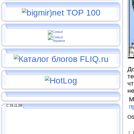
До
те
чт
н
М
п
С 29.11.09
Об
↓