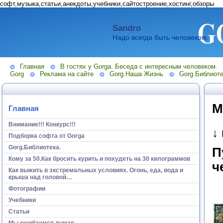
софт,музыка,статьи,анекдоты,учебники,сайтостроение,хостинг,обзоры
Sandro
Надо всегда быть человеком.
Главная
В гостях у Gorga. Беседа с интересным человеком.
Gorg
Реклама на сайте
Gorg.Наша Жизнь
Gorg.Библиоте
М
Главная
Внимание!!! Конкурс!!!
↓
Подборка софта от Gorga
Gorg.Библиотека.
П
Кому за 50.Как бросить курить и похудеть на 30 килограммов
ч
Как выжить в экстремальных условиях. Огонь, еда, вода и
крыша над головой…
Фотографии
Учебники
Статьи
Мы ошибаемся думая...