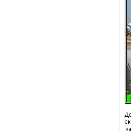
До
ск
М