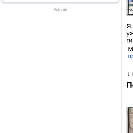
Мой сайт
Я,
уж
г
М
п
↓
П