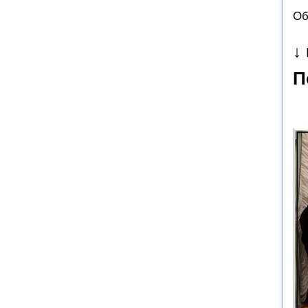
Об
↓
П