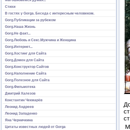
Стихи
В гостях у Gorga. Беседа с интересным человеком.
Gorg.Публикации за рубежом
Gorg.Наша Жизнь
Gorg.Не факт...
Gorg.Любовь и Секс.Мужчина и Женщина
Gorg.Интернет...
Gorg.Хостинг для Сайта
Gorg.Домен для Сайта
Gorg.Конструктор Сайтов
Gorg.Наполнение Сайта
Gorg.Полезное для Сайта
Gorg.Фильмотека
Дмитрий Халезов
Константин Чекмарёв
До
Леонид Андреев
ст
Леонид Западенко
с
Яна Черничкина
М
Цитаты известных людей от Gorga