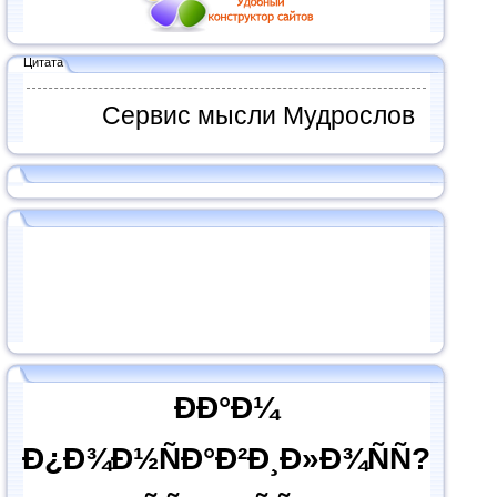
Цитата
Сервис мысли Мудрослов
ÐÐ°Ð¼
Ð¿Ð¾Ð½ÑÐ°Ð²Ð¸Ð»Ð¾ÑÑ?