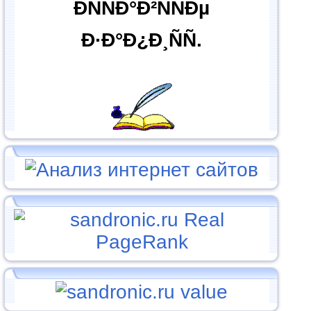
ÐÑÑÐ°Ð²ÑÑÐµ
Ð·Ð°Ð¿Ð¸ÑÑ.