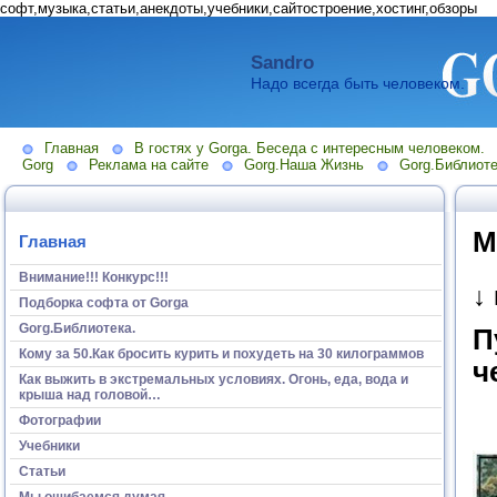
софт,музыка,статьи,анекдоты,учебники,сайтостроение,хостинг,обзоры
Sandro
Надо всегда быть человеком.
Главная
В гостях у Gorga. Беседа с интересным человеком.
Gorg
Реклама на сайте
Gorg.Наша Жизнь
Gorg.Библиоте
М
Главная
Внимание!!! Конкурс!!!
↓
Подборка софта от Gorga
Gorg.Библиотека.
П
Кому за 50.Как бросить курить и похудеть на 30 килограммов
ч
Как выжить в экстремальных условиях. Огонь, еда, вода и
крыша над головой…
Фотографии
Учебники
Статьи
Мы ошибаемся думая...