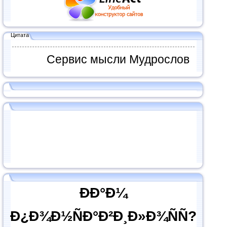
Цитата
Сервис мысли Мудрослов
ÐÐ°Ð¼
Ð¿Ð¾Ð½ÑÐ°Ð²Ð¸Ð»Ð¾ÑÑ?