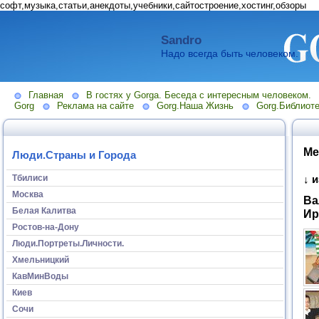
софт,музыка,статьи,анекдоты,учебники,сайтостроение,хостинг,обзоры
Sandro
Надо всегда быть человеком.
Главная
В гостях у Gorga. Беседа с интересным человеком.
Gorg
Реклама на сайте
Gorg.Наша Жизнь
Gorg.Библиоте
Ме
Люди.Страны и Города
Тбилиси
↓ 
Москва
Ва
Белая Калитва
Ир
Ростов-на-Дону
Люди.Портреты.Личности.
Хмельницкий
КавМинВоды
Киев
Сочи