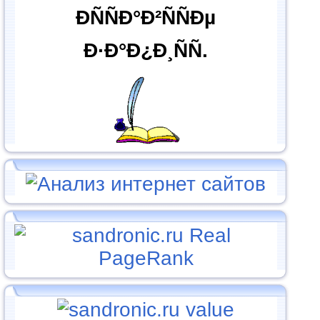
ÐÑÑÐ°Ð²ÑÑÐµ
Ð·Ð°Ð¿Ð¸ÑÑ.