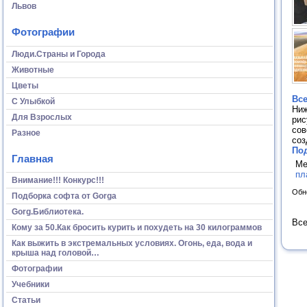
Львов
Фотографии
Люди.Страны и Города
Животные
Цветы
Все
С Улыбкой
Ниж
Для Взрослых
рис
сов
Разное
соз
Под
Главная
Ме
пл
Внимание!!! Конкурс!!!
Обн
Подборка софта от Gorga
Gorg.Библиотека.
Все
Кому за 50.Как бросить курить и похудеть на 30 килограммов
Как выжить в экстремальных условиях. Огонь, еда, вода и
крыша над головой…
Фотографии
Учебники
Статьи