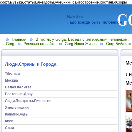
софт,музыка,статьи,анекдоты,учебники,сайтостроение,хостинг,обзоры
Sandro
Надо всегда быть человеком.
Главная
В гостях у Gorga. Беседа с интересным человеком.
Gorg
Реклама на сайте
Gorg.Наша Жизнь
Gorg.Библиоте
Ме
Люди.Страны и Города
Тбилиси
↓ 
Москва
Ме
Белая Калитва
Ростов-на-Дону
Люди.Портреты.Личности.
Хмельницкий
КавМинВоды
Киев
Сочи