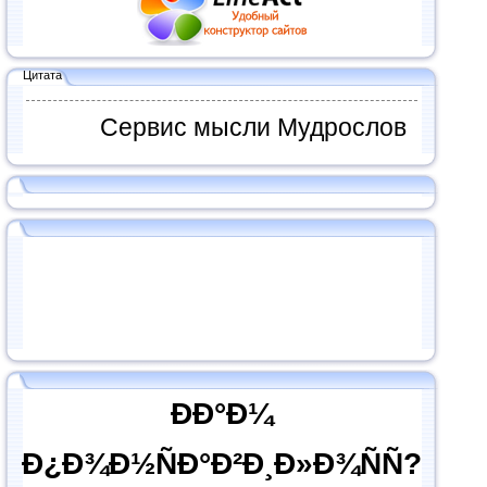
Цитата
Сервис мысли Мудрослов
ÐÐ°Ð¼
Ð¿Ð¾Ð½ÑÐ°Ð²Ð¸Ð»Ð¾ÑÑ?