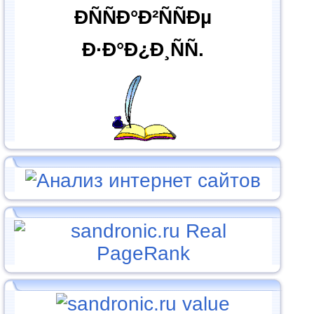
ÐÑÑÐ°Ð²ÑÑÐµ
Ð·Ð°Ð¿Ð¸ÑÑ.