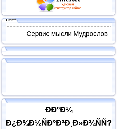
Цитата
Сервис мысли Мудрослов
ÐÐ°Ð¼
Ð¿Ð¾Ð½ÑÐ°Ð²Ð¸Ð»Ð¾ÑÑ?