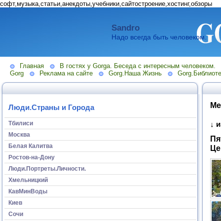
софт,музыка,статьи,анекдоты,учебники,сайтостроение,хостинг,обзоры
Sandro
Надо всегда быть человеком.
Главная
В гостях у Gorga. Беседа с интересным человеком.
Gorg
Реклама на сайте
Gorg.Наша Жизнь
Gorg.Библиоте
Ме
Люди.Страны и Города
Тбилиси
↓ 
Москва
Пя
Белая Калитва
Це
Ростов-на-Дону
Люди.Портреты.Личности.
Хмельницкий
КавМинВоды
Киев
Сочи