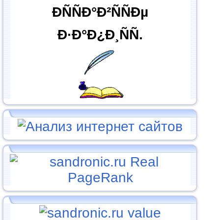
ÐÑÑÐ°Ð²ÑÑÐµ
Ð·Ð°Ð¿Ð¸ÑÑ.