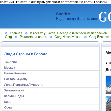
софт,музыка,статьи,анекдоты,учебники,сайтостроение,хостинг,обзоры
Sandro
Надо всегда быть человеком.
Главная
В гостях у Gorga. Беседа с интересным человеком.
Gorg
Реклама на сайте
Gorg.Наша Жизнь
Gorg.Библиоте
Ме
Люди.Страны и Города
Тбилиси
↓ 
Москва
До
Белая Калитва
Ростов-на-Дону
Люди.Портреты.Личности.
Хмельницкий
КавМинВоды
Киев
Сочи