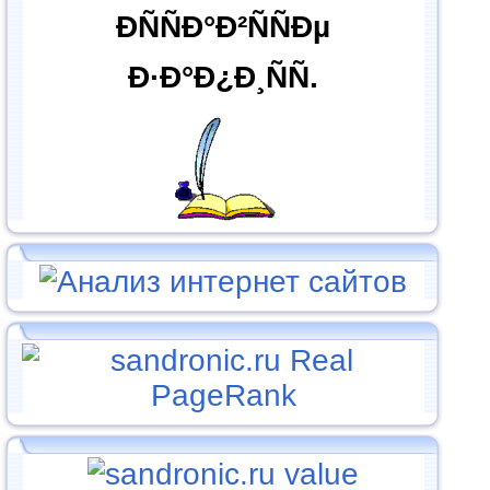
ÐÑÑÐ°Ð²ÑÑÐµ
Ð·Ð°Ð¿Ð¸ÑÑ.