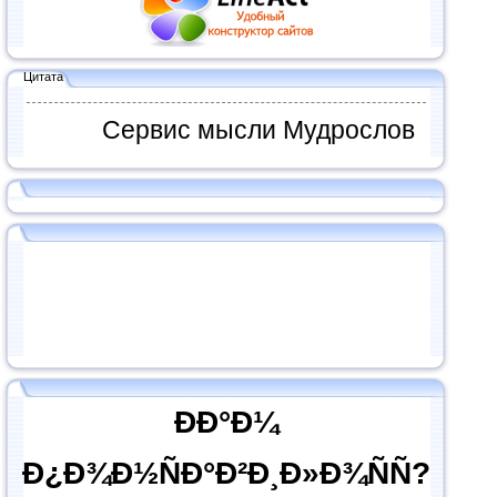
Цитата
Сервис мысли Мудрослов
ÐÐ°Ð¼
Ð¿Ð¾Ð½ÑÐ°Ð²Ð¸Ð»Ð¾ÑÑ?