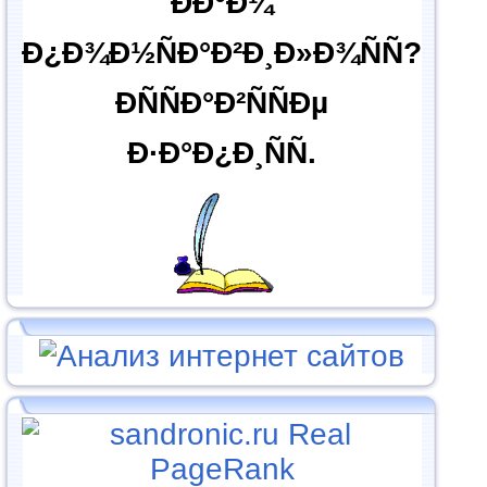
ÐÐ°Ð¼
Ð¿Ð¾Ð½ÑÐ°Ð²Ð¸Ð»Ð¾ÑÑ?
ÐÑÑÐ°Ð²ÑÑÐµ
Ð·Ð°Ð¿Ð¸ÑÑ.