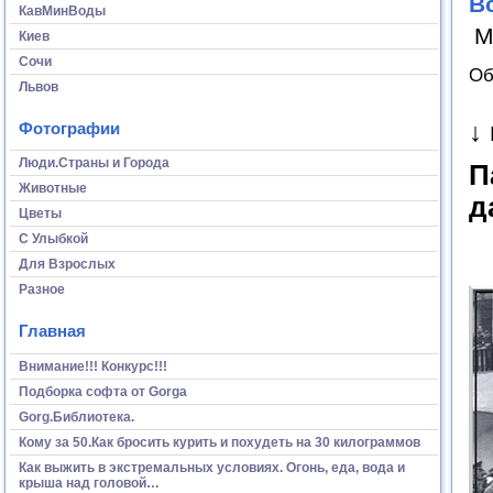
В
КавМинВоды
М
Киев
Сочи
Об
Львов
↓
Фотографии
Люди.Страны и Города
П
Животные
д
Цветы
С Улыбкой
Для Взрослых
Разное
Главная
Внимание!!! Конкурс!!!
Подборка софта от Gorga
Gorg.Библиотека.
Кому за 50.Как бросить курить и похудеть на 30 килограммов
Как выжить в экстремальных условиях. Огонь, еда, вода и
крыша над головой…