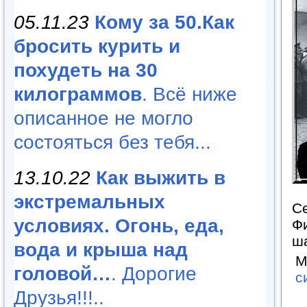
05.11.23
Кому за 50.Как
бросить курить и
похудеть на 30
килограммов
. Всё ниже
описанное не могло
состояться без тебя...
13.10.22
Как выжить в
экстремальных
Се
условиях. Огонь, еда,
Ф
ша
вода и крыша над
М
головой…
. Дорогие
с
Друзья!!!..