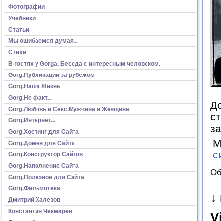
Фотографии
Учебники
Статьи
Мы ошибаемся думая...
Стихи
В гостях у Gorga. Беседа с интересным человеком.
Gorg.Публикации за рубежом
Gorg.Наша Жизнь
Gorg.Не факт...
До
Gorg.Любовь и Секс.Мужчина и Женщина
с
Gorg.Интернет...
за
Gorg.Хостинг для Сайта
М
Gorg.Домен для Сайта
с
Gorg.Конструктор Сайтов
Gorg.Наполнение Сайта
Об
Gorg.Полезное для Сайта
Gorg.Фильмотека
↓
Дмитрий Халезов
Константин Чекмарёв
V