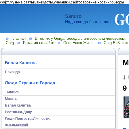
софт,музыка,статьи,анекдоты,учебники,сайтостроение,хостинг,обзоры
Sandro
Надо всегда быть человеком.
Главная
В гостях у Gorga. Беседа с интересным человеком.
Gorg
Реклама на сайте
Gorg.Наша Жизнь
Gorg.Библиоте
М
Белая Калитва
Природа
↓
Люди.Страны и Города
9
Тбилиси
Москва
Белая Калитва
Ростов-на-Дону
Люди.Портреты.Личности.
Хмельницкий