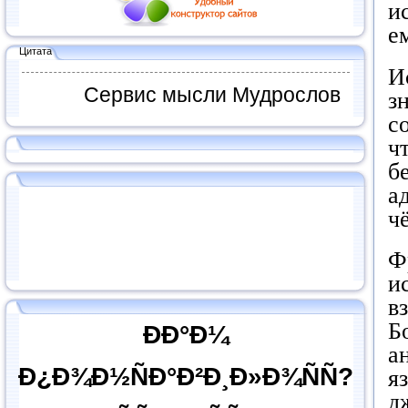
и
е
Цитата
И
Сервис мысли Мудрослов
з
с
ч
б
а
ч
Ф
и
в
Б
ÐÐ°Ð¼
а
Ð¿Ð¾Ð½ÑÐ°Ð²Ð¸Ð»Ð¾ÑÑ?
я
д