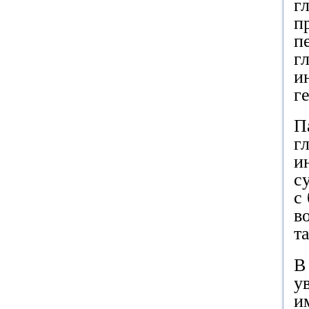
г
п
п
г
и
г
П
г
и
с
с
в
т
В
у
и