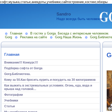
софт,музыка,статьи,анекдоты,учебники,сайтостроение,хостинг,обзоры
Sandro
Надо всегда быть человеком.
Главная
В гостях у Gorga. Беседа с интересным человеком.
Gorg
Реклама на сайте
Gorg.Наша Жизнь
Gorg.Библиоте
G
Главная
Внимание!!! Конкурс!!!
Подборка софта от Gorga
Gorg.Библиотека.
Кому за 50.Как бросить курить и похудеть на 30 килограммов
Как выжить в экстремальных условиях. Огонь, еда, вода и
крыша над головой…
Фотографии
Учебники
Статьи
Мы ошибаемся думая...