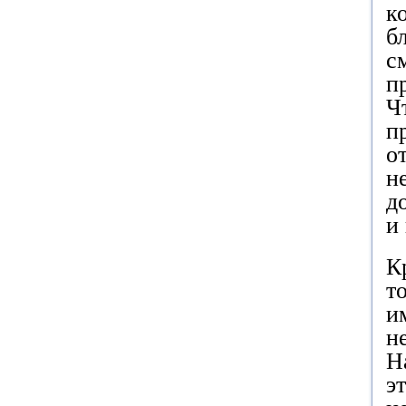
к
б
с
п
Ч
п
о
н
д
и
К
т
и
н
Н
э