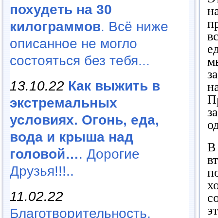
похудеть на 30
н
п
килограммов
. Всё ниже
в
описанное не могло
е
состояться без тебя...
м
з
13.10.22
Как выжить в
н
П
экстремальных
з
условиях. Огонь, еда,
о
вода и крыша над
В
головой…
. Дорогие
в
Друзья!!!..
п
х
11.02.22
с
э
Благотворительность,