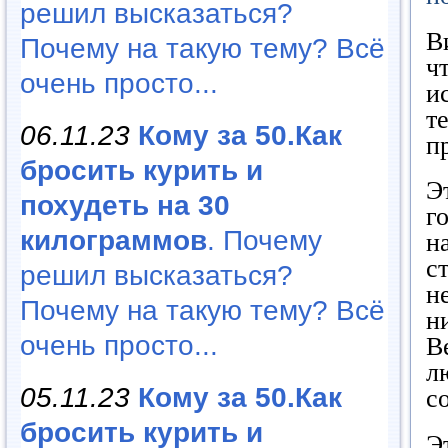
решил высказаться?
В
Почему на такую тему? Всё
ч
очень просто...
и
т
06.11.23
Кому за 50.Как
п
бросить курить и
Э
похудеть на 30
г
килограммов
. Почему
н
с
решил высказаться?
н
Почему на такую тему? Всё
н
очень просто...
В
л
05.11.23
Кому за 50.Как
с
бросить курить и
Э