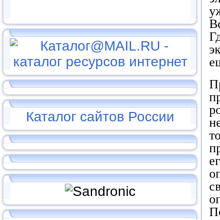
у
В
Г
э
е
П
п
р
Каталог сайтов России
н
т
п
е
о
с
о
П