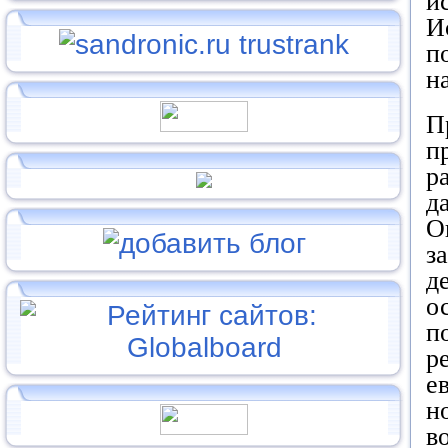
и
И
п
н
П
п
р
д
О
з
д
о
п
р
е
н
в