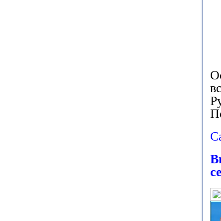
О
в
Р
П
С
В
с