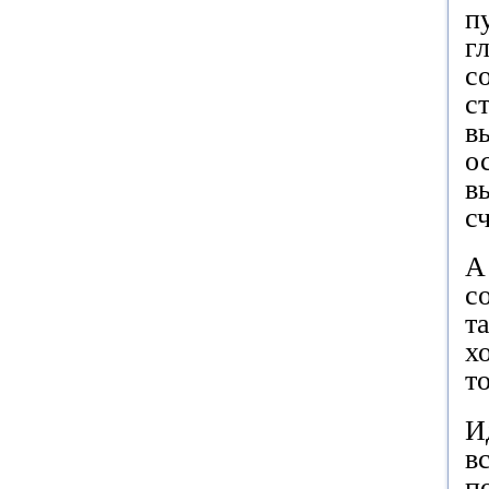
п
г
с
с
в
о
в
с
А
с
т
х
т
И
в
п