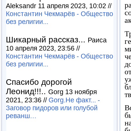
р
Aleksandr 11 апреля 2023, 10:02 //
с
Константин Чекмарёв - Общество
а
без религии...
Т
Шикарный рассказ...
Раиса
г
10 апреля 2023, 23:56 //
м
ч
Константин Чекмарёв - Общество
д
без религии...
о
у
Спасибо дорогой
б
Леонид!!!..
Gorg 13 ноября
т
2021, 23:36 //
Gorg.Не факт... -
В
Заговор пидоров или голубой
б
реванш…
н
б