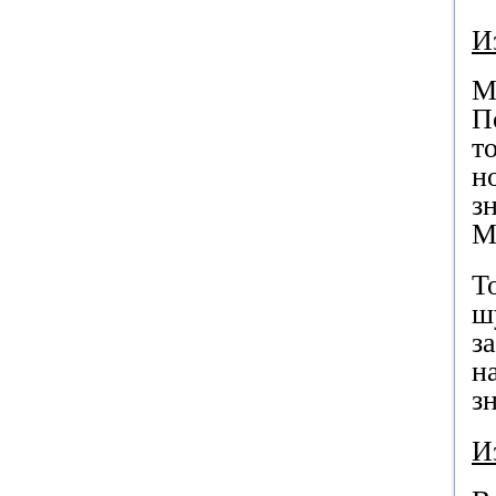
И
М
П
т
н
з
М
Т
ш
з
н
з
И