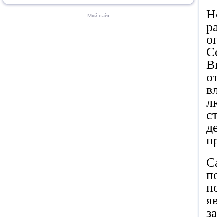
Н
Мой сайт
р
о
С
В
о
в
л
с
д
п
С
п
п
я
з