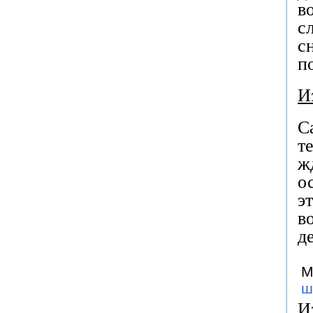
в
с
с
п
И
С
т
ж
о
э
в
д
М
ш
И