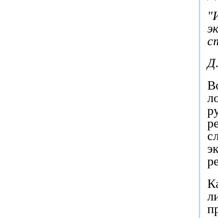
"
э
с
Д
В
л
р
р
с
э
р
К
л
п