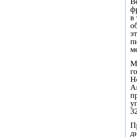
В
ф
в
о
э
п
м
М
г
Н
А
п
у
3
П
д