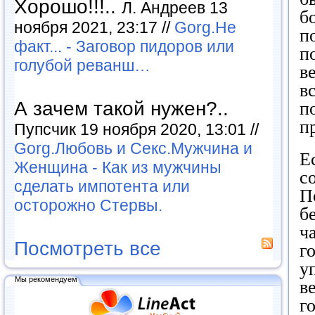
Хорошо!!!..
Л. Андреев 13
б
ноября 2021, 23:17 //
Gorg.Не
п
факт... - Заговор пидоров или
п
голубой реванш…
в
в
А зачем такой нужен?..
п
п
Пупсчик 19 ноября 2020, 13:01 //
Gorg.Любовь и Секс.Мужчина и
Е
Женщина - Как из мужчины
с
сделать импотента или
П
осторожно Стервы.
б
ч
Посмотреть все
г
у
Мы рекомендуем
в
г