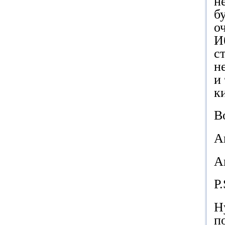
н
б
о
И
с
н
и
к
В
А
А
P
.
Н
п