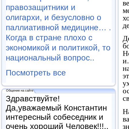
в
правозащитники и
м
олигархи, и безусловно о
х
д
паллиативной медицине… .
Когда в стране плохо с
Д
б
экономикой и политикой, то
Н
национальный вопрос..
и
н
Посмотреть все
э
у
о
Общение на сайте
Здравствуйте!
с
Да,уважаемый Константин
Н
интересный собеседник и
в
очень хороший Человек!!!..
з