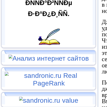
ÐÑÑÐ°Ð²ÑÑÐµ
в
н
Ð·Ð°Ð¿Ð¸ÑÑ.
Д
у
п
Ч
и
э
с
о
л
П
д
в
В