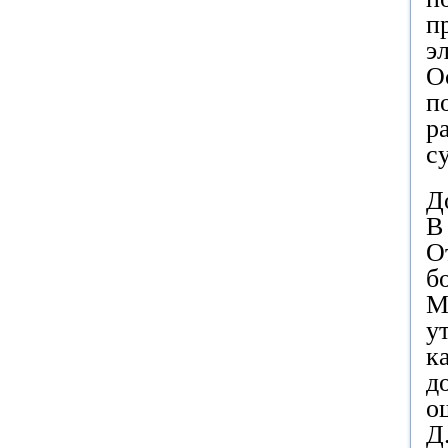
п
э
О
п
р
с
Д
В
О
б
М
у
к
д
о
Д