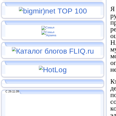
Я
р
п
р
о
Н
м
м
о
н
К
д
С 29.11.09
п
с
к
э