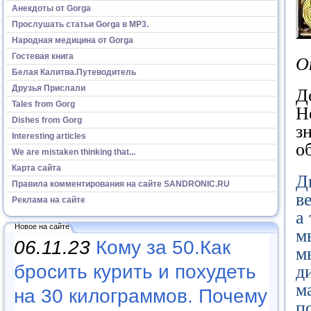
Анекдоты от Gorga
Прослушать статьи Gorga в МР3.
Народная медицина от Gorga
Гостевая книга
О
Белая Калитва.Путеводитель
Друзья Прислали
Д
Tales from Gorg
Н
Dishes from Gorg
з
Interesting articles
о
We are mistaken thinking that...
Карта сайта
Д
Правила комментирования на сайте SANDRONIC.RU
в
Реклама на сайте
а
Новое на сайте
м
06.11.23
Кому за 50.Как
м
бросить курить и похудеть
д
м
на 30 килограммов. Почему
п