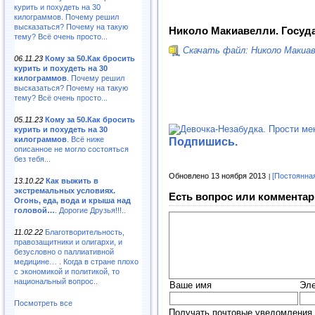
курить и похудеть на 30
килограммов. Почему решил
высказаться? Почему на такую
Николо Макиавелли. Госуд
тему? Всё очень просто...
Скачать файл: Николо Макиав
06.11.23
Кому за 50.Как бросить
курить и похудеть на 30
килограммов
. Почему решил
высказаться? Почему на такую
тему? Всё очень просто...
05.11.23
Кому за 50.Как бросить
курить и похудеть на 30
Подпишись.
килограммов
. Всё ниже
описанное не могло состояться
без тебя...
Обновлено 13 ноября 2013
[Постоянна
13.10.22
Как выжить в
экстремальных условиях.
Есть вопрос или комментар
Огонь, еда, вода и крыша над
головой…
. Дорогие Друзья!!!..
11.02.22
Благотворительность,
правозащитники и олигархи, и
безусловно о паллиативной
медицине… . Когда в стране плохо
с экономикой и политикой, то
национальный вопрос..
Ваше имя
Эле
Посмотреть все
Получать почтовые уведомления 