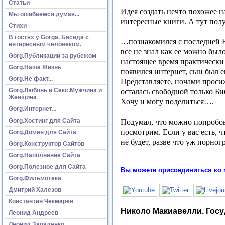
Статьи
Идея создать нечто похожее на
Мы ошибаемся думая...
интересные книги. А тут пол
Стихи
В гостях у Gorga. Беседа с
…познакомился с последней В
интересным человеком.
все не знал как ее можно был
Gorg.Публикации за рубежом
настоящее время практически 
Gorg.Наша Жизнь
появился интернет, сын был е
Gorg.Не факт...
Представляете, ночами проси
Gorg.Любовь и Секс.Мужчина и
осталась свободной только Би
Женщина
Хочу и могу поделиться….
Gorg.Интернет...
Gorg.Хостинг для Сайта
Подумал, что можно попробоват
посмотрим. Если у вас есть, 
Gorg.Домен для Сайта
не будет, разве что уж порно
Gorg.Конструктор Сайтов
Gorg.Наполнение Сайта
Gorg.Полезное для Сайта
Вы можете присоединиться ко 
Gorg.Фильмотека
Дмитрий Халезов
Константин Чекмарёв
Николо Макиавелли. Гос
Леонид Андреев
Леонид Западенко