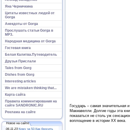
Яна Черничкина
Цитаты известных людей от
Gorga
Анекдоты от Gorga
Прослушать статьи Gorga в
МР3.
Народная медицина от Gorga
Гостевая книга
Белая Калитва.Путеводитель
Друзья Прислали
Tales from Gorg
Dishes from Gorg
Interesting articles
We are mistaken thinking that...
Карта сайта
Правила комментирования на
сайте SANDRONIC.RU
Государь – самая значительная 
Макиавелли. Долгие годы эта кни
Реклама на сайте
показаться не столь уж сенсаци
воплощение в истории XX века.
Новое на сайте
06.11.23
Кому за 50.Как бросить