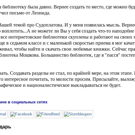
 библиотеку была давно. Вернее создать то место, где можно буд
учил письмо от Леонида.
ашей темой про Судоплатова. И у меня появилась мысль. Вернее
о воплотить...А не можете ли Вы у себя создать что-то наподоби
все интернетовские библиотеки скуплены и работают на своих х
ще в седьмом классе и с маленькой скоростью приема я мог качат
живал, чтобы найти и скачать свои любимые книжки. Сейчас пра
блиотека Мошкова. Большинство библиотек, где я "пасся" посте
ь. Создавать разделы не стал, по крайней мере, на этом этапе. 
что интересное почитать, то милости просим. Присылайте, вылож
графическое и националистическое выкладываться не будет.
мне в социальных сетях
ударь