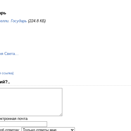
арь
елли. Государь
(224.8 КБ)
я ссылка]
ий?..
ктронная почта
об ответах: