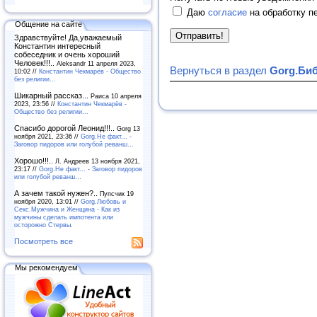
Даю
согласие
на обработку п
Общение на сайте
Здравствуйте! Да,уважаемый
Константин интересный
собеседник и очень хороший
Человек!!!..
Aleksandr 11 апреля 2023,
Вернуться в раздел
Gorg.Биб
10:02 //
Константин Чекмарёв - Общество
без религии...
Шикарный рассказ...
Раиса 10 апреля
2023, 23:56 //
Константин Чекмарёв -
Общество без религии...
Спасибо дорогой Леонид!!!..
Gorg 13
ноября 2021, 23:36 //
Gorg.Не факт... -
Заговор пидоров или голубой реванш…
Хорошо!!!..
Л. Андреев 13 ноября 2021,
23:17 //
Gorg.Не факт... - Заговор пидоров
или голубой реванш…
А зачем такой нужен?..
Пупсчик 19
ноября 2020, 13:01 //
Gorg.Любовь и
Секс.Мужчина и Женщина - Как из
мужчины сделать импотента или
осторожно Стервы.
Посмотреть все
Мы рекомендуем