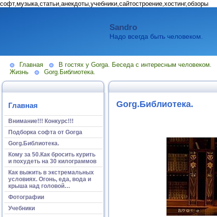
софт,музыка,статьи,анекдоты,учебники,сайтостроение,хостинг,обзоры
Sandro
Надо всегда быть человеком.
Главная
В гостях у Gorga. Беседа с интересным человеком.
Жизнь
Gorg.Библиотека.
Gorg.Библиотека.
Главная
Внимание!!! Конкурс!!!
Подборка софта от Gorga
Gorg.Библиотека.
Кому за 50.Как бросить курить
и похудеть на 30 килограммов
Как выжить в экстремальных
условиях. Огонь, еда, вода и
крыша над головой…
Фотографии
Учебники