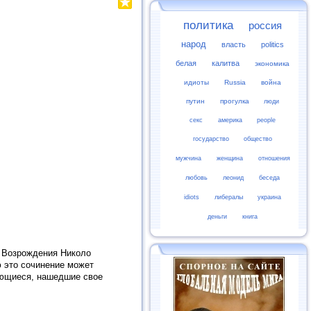
политика
россия
народ
власть
politics
белая
калитва
экономика
идиоты
Russia
война
путин
прогулка
люди
секс
америка
people
государство
общество
мужчина
женщина
отношения
любовь
леонид
беседа
idiots
либералы
украина
деньги
книга
и Возрождения Николо
ю это сочинение может
еющиеся, нашедшие свое