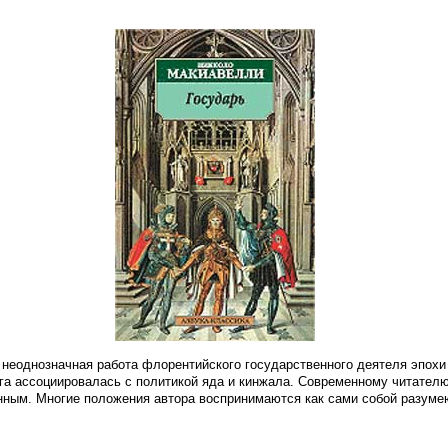
и неоднозначная работа флорентийского государственного деятеля эпох
га ассоциировалась с политикой яда и кинжала. Современному читател
онным. Многие положения автора воспринимаются как сами собой разум