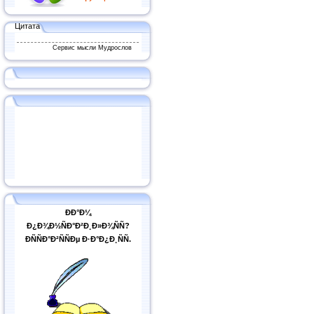
Цитата
Сервис мысли Мудрослов
ÐÐ°Ð¼
Ð¿Ð¾Ð½ÑÐ°Ð²Ð¸Ð»Ð¾ÑÑ?
ÐÑÑÐ°Ð²ÑÑÐµ Ð·Ð°Ð¿Ð¸ÑÑ.