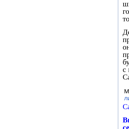
ш
г
т
Д
п
о
п
б
с
С
М
л
С
В
с