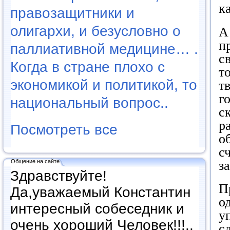
к
правозащитники и
олигархи, и безусловно о
п
паллиативной медицине… .
с
Когда в стране плохо с
т
экономикой и политикой, то
т
г
национальный вопрос..
с
р
Посмотреть все
о
с
з
Общение на сайте
Здравствуйте!
П
Да,уважаемый Константин
о
интересный собеседник и
у
очень хороший Человек!!!..
с