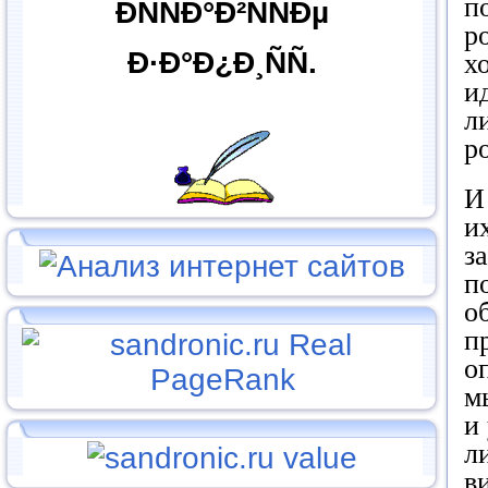
п
ÐÑÑÐ°Ð²ÑÑÐµ
р
Ð·Ð°Ð¿Ð¸ÑÑ.
х
и
л
р
И
и
з
п
о
п
о
м
и
л
в