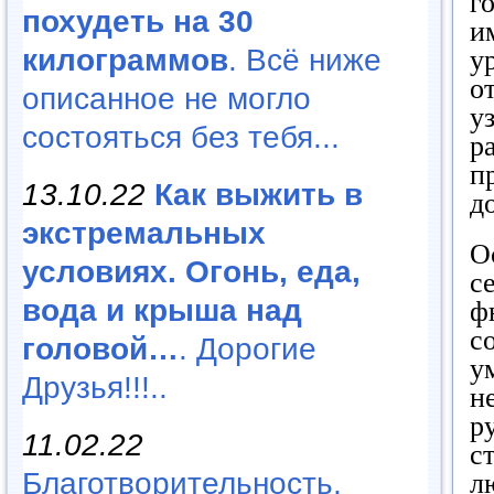
г
похудеть на 30
и
килограммов
. Всё ниже
у
о
описанное не могло
у
состояться без тебя...
р
п
13.10.22
Как выжить в
д
экстремальных
О
условиях. Огонь, еда,
с
вода и крыша над
ф
с
головой…
. Дорогие
у
Друзья!!!..
н
р
11.02.22
с
Благотворительность,
л