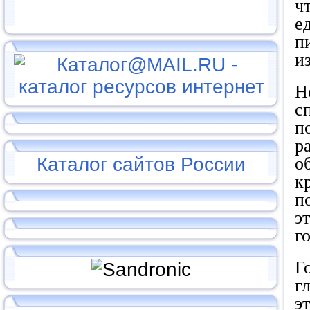
ч
е
п
и
Н
с
п
р
Каталог сайтов России
о
к
п
э
г
Г
г
э