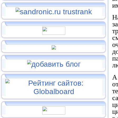
и
Н
з
т
с
о
д
п
л
А
о
т
с
ц
ц