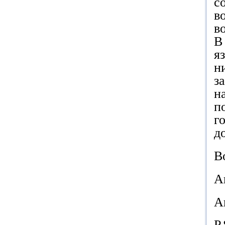
с
в
в
В
я
н
з
н
п
г
д
В
А
А
P
.