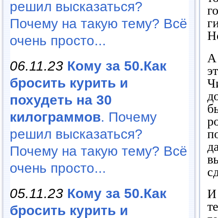
решил высказаться?
г
Почему на такую тему? Всё
г
Н
очень просто...
А
06.11.23
Кому за 50.Как
э
бросить курить и
Ч
д
похудеть на 30
б
килограммов
. Почему
р
решил высказаться?
п
д
Почему на такую тему? Всё
в
очень просто...
с
05.11.23
Кому за 50.Как
И
т
бросить курить и