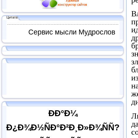
В
Цитата
п
и
Сервис мысли Мудрослов
д
б
з
з
б
и
н
ж
д
ÐÐ°Ð¼
Л
д
Ð¿Ð¾Ð½ÑÐ°Ð²Ð¸Ð»Ð¾ÑÑ?
с