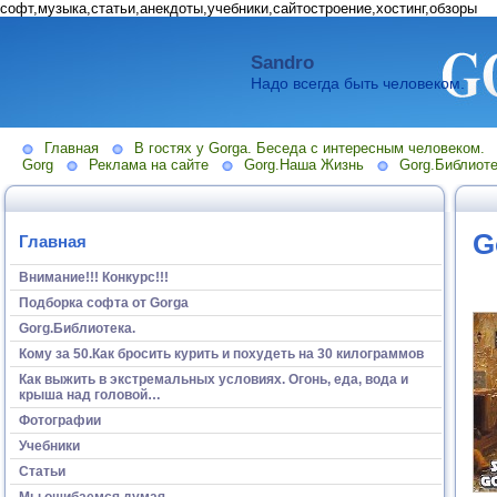
софт,музыка,статьи,анекдоты,учебники,сайтостроение,хостинг,обзоры
Sandro
Надо всегда быть человеком.
Главная
В гостях у Gorga. Беседа с интересным человеком.
Gorg
Реклама на сайте
Gorg.Наша Жизнь
Gorg.Библиоте
G
Главная
Внимание!!! Конкурс!!!
Подборка софта от Gorga
Gorg.Библиотека.
Кому за 50.Как бросить курить и похудеть на 30 килограммов
Как выжить в экстремальных условиях. Огонь, еда, вода и
крыша над головой…
Фотографии
Учебники
Статьи
Мы ошибаемся думая...