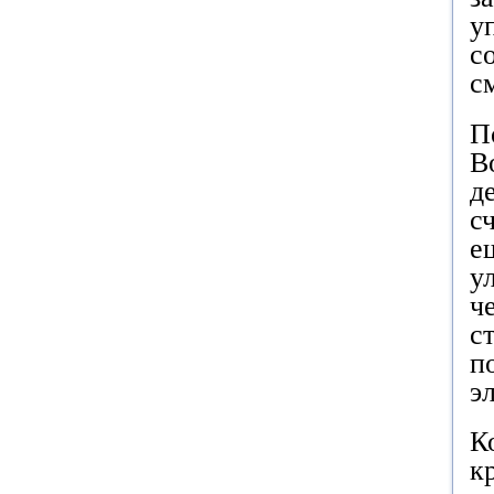
у
с
с
П
В
д
с
е
у
ч
с
п
э
К
к