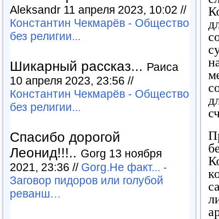
Aleksandr 11 апреля 2023, 10:02 //
К
Константин Чекмарёв - Общество
д
без религии...
с
с
н
Шикарный рассказ...
Раиса
м
10 апреля 2023, 23:56 //
с
Константин Чекмарёв - Общество
д
без религии...
с
П
Спасибо дорогой
б
Леонид!!!..
Gorg 13 ноября
К
2021, 23:36 //
Gorg.Не факт... -
к
Заговор пидоров или голубой
с
реванш…
л
а