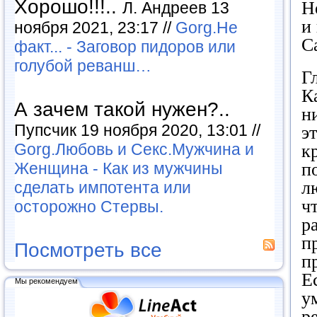
Хорошо!!!..
Н
Л. Андреев 13
и
ноября 2021, 23:17 //
Gorg.Не
С
факт... - Заговор пидоров или
голубой реванш…
Г
К
А зачем такой нужен?..
н
Пупсчик 19 ноября 2020, 13:01 //
э
Gorg.Любовь и Секс.Мужчина и
к
п
Женщина - Как из мужчины
л
сделать импотента или
ч
осторожно Стервы.
р
п
Посмотреть все
п
Е
Мы рекомендуем
у
р