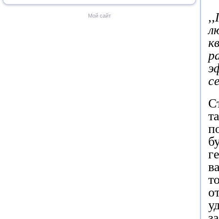
,
Мой сайт
л
к
р
э
с
С
т
п
б
г
в
т
о
у
з