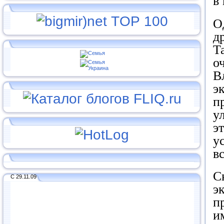
в
О
д
Т
о
В
э
п
у
э
у
в
С
С 29.11.09
э
п
и