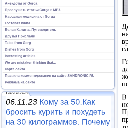
Анекдоты от Gorga
Прослушать статьи Gorga в МР3.
Народная медицина от Gorga
Гостевая книга
Д
Белая Калитва.Путеводитель
н
Друзья Прислали
в
Tales from Gorg
г
Dishes from Gorg
Interesting articles
Г
We are mistaken thinking that...
д
Карта сайта
ж
Правила комментирования на сайте SANDRONIC.RU
п
Реклама на сайте
Новое на сайте
В
06.11.23
Кому за 50.Как
н
бросить курить и похудеть
П
п
на 30 килограммов. Почему
т