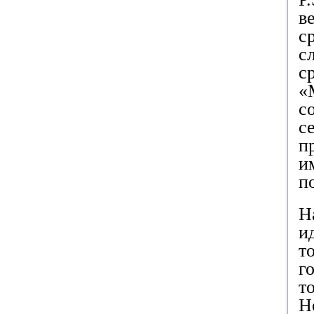
в
с
с
с
«
с
с
п
и
п
Н
и
т
г
т
Н