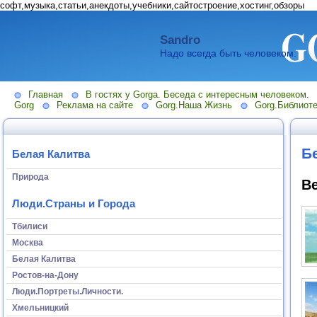
софт,музыка,статьи,анекдоты,учебники,сайтостроение,хостинг,обзоры
Sandro
Надо всегда быть человеком.
Главная
В гостях у Gorga. Беседа с интересным человеком.
Gorg
Реклама на сайте
Gorg.Наша Жизнь
Gorg.Библиоте
Б
Белая Калитва
Природа
В
Люди.Страны и Города
Тбилиси
Москва
Белая Калитва
Ростов-на-Дону
Люди.Портреты.Личности.
Хмельницкий