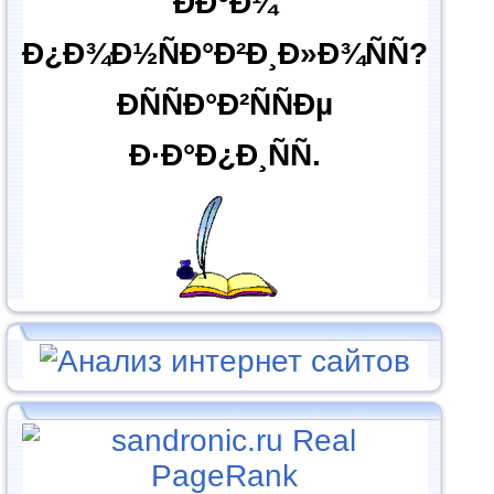
ÐÐ°Ð¼
Ð¿Ð¾Ð½ÑÐ°Ð²Ð¸Ð»Ð¾ÑÑ?
ÐÑÑÐ°Ð²ÑÑÐµ
Ð·Ð°Ð¿Ð¸ÑÑ.