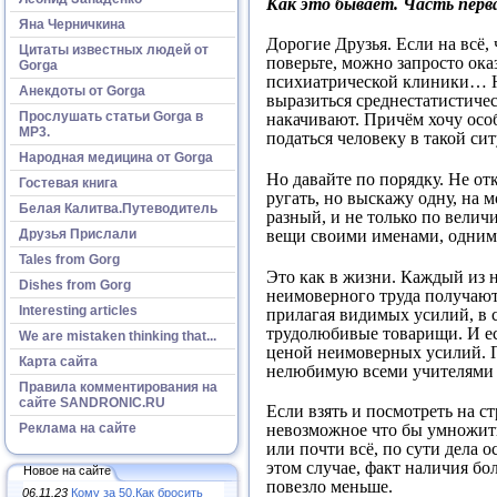
Как это бывает. Часть перв
Яна Черничкина
Дорогие Друзья. Если на всё,
Цитаты известных людей от
поверьте, можно запросто ока
Gorga
психиатрической клиники… Не
Анекдоты от Gorga
выразиться среднестатистичес
Прослушать статьи Gorga в
накачивают. Причём хочу особо
МР3.
податься человеку в такой си
Народная медицина от Gorga
Но давайте по порядку. Не от
Гостевая книга
ругать, но выскажу одну, на 
Белая Калитва.Путеводитель
разный, и не только по вели
Друзья Прислали
вещи своими именами, одним 
Tales from Gorg
Это как в жизни. Каждый из н
Dishes from Gorg
неимоверного труда получают
Interesting articles
прилагая видимых усилий, в с
трудолюбивые товарищи. И если
We are mistaken thinking that...
ценой неимоверных усилий. П
Карта сайта
нелюбимую всеми учителями 
Правила комментирования на
сайте SANDRONIC.RU
Если взять и посмотреть на с
Реклама на сайте
невозможное что бы умножить 
или почти всё, по сути дела о
этом случае, факт наличия бо
Новое на сайте
повезло меньше.
06.11.23
Кому за 50.Как бросить