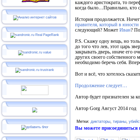
каждого аристократа, то пер
когда было…Правильно, кто ст
История продолжается. Ничег
правителя, который в юности
следующий? Может
Иван
? П
P
.
S
. Скажу одну вещь, но тол
до того что лев, этот царь зв
закрывать дверь, иначе его о
других своего собственного м
необходимо беречь себя. Впе
Вот и всё, что хотелось сказат
Продолжение следует…
Автор будет признателен за к
Автор
Gorg
Август
2014 год
Метки:
диктаторы
,
тираны
,
убийс
Вы можете присоединиться 