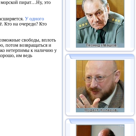
и морской пират…Ну, это
асширяется.
У одного
ё. Кто на очереди? Кто
евозможные свободы, вплоть
ую, потом возвращаться и
лько нетерпимы к наличию у
хорошо, им ведь