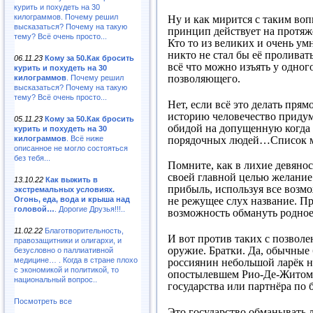
курить и похудеть на 30
килограммов. Почему решил
Ну и как мирится с таким во
высказаться? Почему на такую
принцип действует на протяж
тему? Всё очень просто...
Кто то из великих и очень ум
никто не стал бы её проливат
06.11.23
Кому за 50.Как бросить
всё что можно изъять у одного
курить и похудеть на 30
позволяющего.
килограммов
. Почему решил
высказаться? Почему на такую
тему? Всё очень просто...
Нет, если всё это делать прям
историю человечество придум
05.11.23
Кому за 50.Как бросить
обидой на допущенную когда 
курить и похудеть на 30
порядочных людей…Список м
килограммов
. Всё ниже
описанное не могло состояться
без тебя...
Помните, как в лихие девянос
своей главной целью желание
13.10.22
Как выжить в
прибыль, используя все возмо
экстремальных условиях.
Огонь, еда, вода и крыша над
не режущее слух название. Пр
головой…
. Дорогие Друзья!!!..
возможность обмануть родное
11.02.22
Благотворительность,
И вот против таких с позволе
правозащитники и олигархи, и
оружие. Братки. Да, обычные 
безусловно о паллиативной
медицине… . Когда в стране плохо
россиянин небольшой ларёк н
с экономикой и политикой, то
опостылевшем Рио-Де-Житомир
национальный вопрос..
государства или партнёра по 
Посмотреть все
Это государство обманывать л