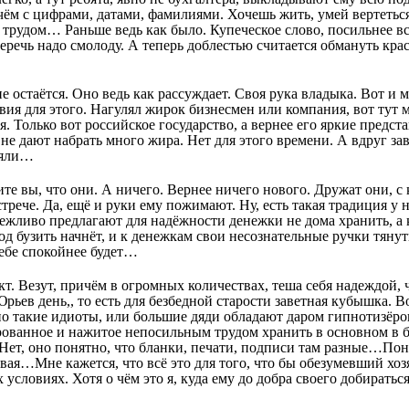
ём с цифрами, датами, фамилиями. Хочешь жить, умей вертеться,
рудом… Раньше ведь как было. Купеческое слово, посильнее вс
беречь надо смолоду. А теперь доблестью считается обмануть кр
е остаётся. Оно ведь как рассуждает. Своя рука владыка. Вот и 
вия для этого. Нагулял жирок бизнесмен или компания, вот тут
я. Только вот российское государство, а вернее его яркие предс
 не дают набрать много жира. Нет для этого времени. А вдруг за
няли…
ите вы, что они. А ничего. Вернее ничего нового. Дружат они, с
стрече. Да, ещё и руки ему пожимают. Ну, есть такая традиция у 
ежливо предлагают для надёжности денежки не дома хранить, а к
од бузить начнёт, и к денежкам свои несознательные ручки тянут
тебе спокойнее будет…
акт. Везут, причём в огромных количествах, теша себя надеждой, 
Юрьев день,, то есть для безбедной старости заветная кубышка. В
но такие идиоты, или большие дяди обладают даром гипнотизёров
рованное и нажитое непосильным трудом хранить в основном в 
Нет, оно понятно, что бланки, печати, подписи там разные…Пон
ая…Мне кажется, что всё это для того, что бы обезумевший хозя
 условиях. Хотя о чём это я, куда ему до добра своего добиратьс