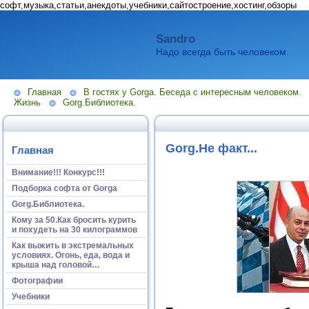
софт,музыка,статьи,анекдоты,учебники,сайтостроение,хостинг,обзоры
Sandro
Надо всегда быть человеком.
Главная
В гостях у Gorga. Беседа с интересным человеком.
Жизнь
Gorg.Библиотека.
Gorg.Не факт...
Главная
Внимание!!! Конкурс!!!
Подборка софта от Gorga
Gorg.Библиотека.
Кому за 50.Как бросить курить
и похудеть на 30 килограммов
Как выжить в экстремальных
условиях. Огонь, еда, вода и
крыша над головой…
Фотографии
Учебники