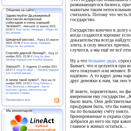
развивающегося бизнеса, прич
нажитым таким непосильным т
Общение на сайте
считалось. Потому что честь 
Здравствуйте! Да,уважаемый
государство.
Константин интересный
собеседник и очень хороший
Человек!!!..
Aleksandr 11 апреля 2023,
Государство конечно в долгу н
10:02 //
Константин Чекмарёв - Общество
без религии...
когда создаются хорошие усло
доказательства всегда найдутс
Шикарный рассказ...
Раиса 10 апреля
2023, 23:56 //
Константин Чекмарёв -
элита, в силу многих причин,
Общество без религии...
случится, а мы ещё не всё от
Спасибо дорогой Леонид!!!..
Gorg 13
ноября 2021, 23:36 //
Gorg.Не факт... -
Заговор пидоров или голубой реванш…
Ну а что
большие дяди
, спрос
Бывает, что и целуются при в
Хорошо!!!..
Л. Андреев 13 ноября 2021,
23:17 //
Gorg.Не факт... - Заговор пидоров
него покупают или меняют. В
или голубой реванш…
надёжно. А то вдруг дома нар
А зачем такой нужен?..
друг денежки к нам, так оно 
Пупсчик 19
ноября 2020, 13:01 //
Gorg.Любовь и
Секс.Мужчина и Женщина - Как из
мужчины сделать импотента или
И знаете, поразительно, но ф
осторожно Стервы.
вверенном ему государстве ,,
Посмотреть все
было знать. Они действитель
придурком быть, что бы наво
ты по большому счёту никто. 
Мы рекомендуем
бронированные и охрана суров
добрался до него ни при каких
главное в живых остаться…