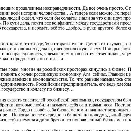
пиющим проявлением несправедливости. Да всё очень просто. От
ении всей истории человечества…А теперь если можно, то перей
ных людей сказал, что если бы солдаты знали за что они идут про
ь. По сути дела, почти все конфликты между государствами прес
 государства, и передать всё это ,,добро,, в руки другого, более 
о и открыто, то это грубо и отвратительно. Для таких случаев, 
ало, и правильно сделало, идеологическую завесу. Прикрываютс
то несправедливость, ущемлением прав соотечественников, уще
ожно продолжить, но стоит ли…
тые годы, многие на российских просторах кинулись в бизнес. 
 поднять с колен российскую экономику. Ага, сейчас. Главной ц
жные лазейки в законодательстве. То, что раньше называлось сп
едприимчивость. Российский предприниматель, его ведь хлебом 
 государство и коллегу по бизнесу…
ния сказать спасителей российской экономики, государством был
братки, которые любили называть себя санитарами леса. Постав
а рынке. Гордо назовёт себя бизнесменом и начинает возрождать
е…Но когда после очередного банкета по поводу удачной сдел
бизнесу) к нему заходили братки, то новоявленный бизнесмен в
егко, а тут ребята, явно не бухгалтера, выкладывают ему всю п