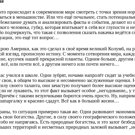
ая
 что происходит в современном мире смотреть с точки зрения нор
заться в меньшинстве. Или что ещё печальнее, стать потенциал
желание думать и анализировать факты и события, делают из о
кого человека, губку, которая впитывает в себя все глупости и 
 подчеркнуть, что такая с позволения сказать накачка ведётся с
туации, это ещё тот вопрос…
крою Америки, как это сделал в своё время великий Колумб, на
мой взгляд, прописную истину. С момента сотворения мира, кажд
чине, кусочек нашей прекрасной планеты. Одним больше, другим
всё, или почти всё, а другим ничего или почти ничего…
ас учился в школе. Одни зубрят, ночами напролёт сидят за учеб
 свои, в общем то высокие и несомненно заслуженные оценки. Но
илу своего таланта, они зачастую получают более высокие оцен
 не лукавить, то этот факт вызывает особое ,,негодование,, у т
ричём с такими везунчиками борются очень просто. Ну, наприме
шпаргалку и красиво сдадут. Всё как в большой жизни…
траны, то ситуация примерно такая же. Одни развивают экономик
свои богатства. Другие, в силу своего географического положен
собо не напрягаясь. Есть природные богатства, и это залог безбе
льших территорий и несметных природных залежей вызывает ,,нег