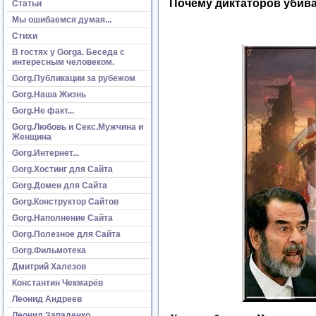
Почему диктаторов убив
Статьи
Мы ошибаемся думая...
Стихи
В гостях у Gorga. Беседа с
интересным человеком.
Gorg.Публикации за рубежом
Gorg.Наша Жизнь
Gorg.Не факт...
Gorg.Любовь и Секс.Мужчина и
Женщина
Gorg.Интернет...
Gorg.Хостинг для Сайта
Gorg.Домен для Сайта
Gorg.Конструктор Сайтов
Gorg.Наполнение Сайта
Gorg.Полезное для Сайта
Gorg.Фильмотека
Дмитрий Халезов
Константин Чекмарёв
Леонид Андреев
Леонид Западенко