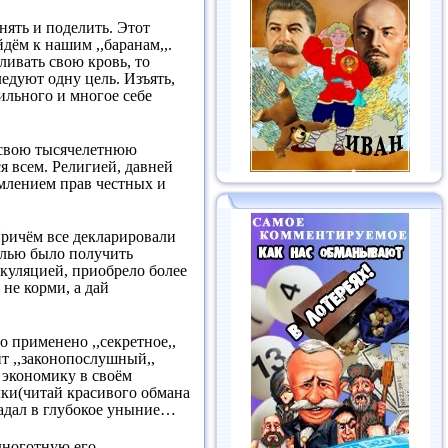
нять и поделить. Этот
дём к нашим ,,баранам,,.
ливать свою кровь, то
ледуют одну цель. Изъять,
сильного и многое себе
за свою тысячелетнюю
я всем. Религией, давней
млением прав честных и
Причём все декларировали
елью было получить
екуляцией, приобрело более
не корми, а дай
о применено ,,секретное,,
ит ,,законопослушный,,
 экономику в своём
ки(читай красивого обмана
падал в глубокое уныние…
одноготную его