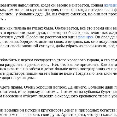
правителя наполнится, когда он вволю наиграется, сбивая
железн
х, там конечно мутная история, но кого и когда интересовали ф
ением,, у больших дядь. Да, вы будете смеяться, но они вот про
ли…
 них как пелена на глазах была. Оказывается, всё это время они 
 это время они жали руки, на которых была кровь невинных жерт
рателем детей. Особенно расстроился один
француз
. Он брал ден
е, что на выборную компанию свою, а видишь, как оно получилос
ёл от своей законной супруги, дабы убрать из своей жизни, всё,
азбомбить к чертям государство этого кровавого тирана, а его са
а разделить, а деньги его… Нет, что вы, не присвоить. Как вы м
исключительно забота о детях больше всего пострадавших от пр
ньги диктатора пошли на эти благие цели? Тогда вы очень злой че
ие дяди несут людям…
будете правы. Очень хороший вопрос. Да ничего. Большие дяди 
авителю, и не одному, а потом… Потом когда кубышка будет нап
м населении отберут, поделят, а очередного кровавого тирана убь
й всемирной истории круговорота денег и природных богатств в
можно меньше пачкать свои руки. Аристократы, что тут скажешь,