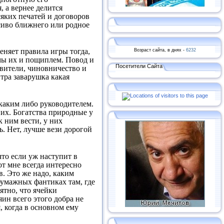
 а вернее делится
яких печатей и договоров
асиво ближнего или родное
Возраст сайта, в днях -
6232
меняет правила игры тогда,
 мы их и пощиплем. Повод и
Посетители Сайта
тавители, чиновничество и
втра заварушка какая
 каким либо руководителем.
них. Богатства природные у
 ним вести, у них
ь. Нет, лучше вези дорогой
что если уж наступит в
от мне всегда интересно
. Это же надо, каким
бумажных фантиках там, где
ятно, что ячейки
ин всего этого добра не
я, когда в основном ему