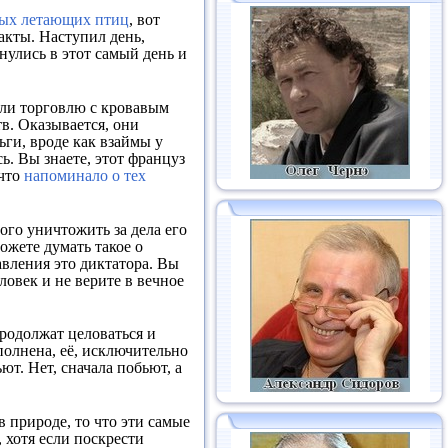
ых летающих птиц
, вот
акты. Наступил день,
снулись в этот самый день и
вели торговлю с кровавым
в. Оказывается, они
ьги, вроде как взаймы у
ь. Вы знаете, этот француз
 что
напоминало о тех
мого уничтожить за дела его
ожете думать такое о
авления это диктатора. Вы
ловек и не верите в вечное
продолжат целоваться и
олнена, её, исключительно
ют. Нет, сначала побьют, а
 природе, то что эти самые
 хотя если поскрести