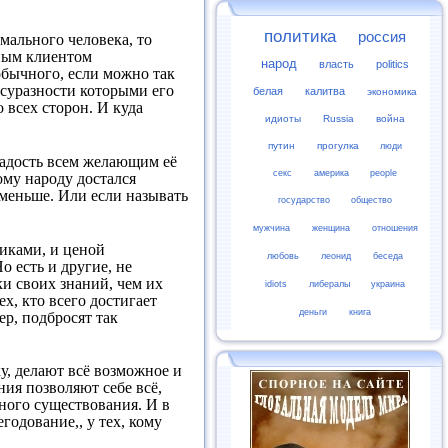
политика
россия
мального человека, то
ьным клиентом
народ
власть
politics
бычного, если можно так
несуразности которыми его
белая
калитва
экономика
о всех сторон. И куда
идиоты
Russia
война
путин
прогулка
люди
 радость всем желающим её
секс
америка
people
ому народу достался
 меньше. Или если называть
государство
общество
мужчина
женщина
отношения
никами, и ценой
любовь
леонид
беседа
 есть и другие, не
ки своих знаний, чем их
idiots
либералы
украина
ех, кто всего достигает
деньги
книга
р, подбросят так
у, делают всё возможное и
ия позволяют себе всё,
дного существования. И в
одование,, у тех, кому