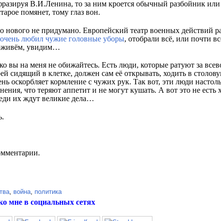
ефразируя В.И.Ленина, то за ним кроется обычный разбойник ил
арое помянет, тому глаз вон.
о нового не придумано. Европейский театр военных действий р
 очень любил чужие головные уборы
, отобрали всё, или почти вс
оживём, увидим…
ько вы на меня не обижайтесь. Есть люди, которые ратуют за вс
ерей сидящий в клетке, должен сам её открывать, ходить в столов
чень оскорбляет кормление с чужих рук. Так вот, эти люди насто
нения, что теряют аппетит и не могут кушать. А вот это не есть 
реди их ждут великие дела…
ь.
омментарии.
тва
,
война
,
политика
ко мне в социальных сетях