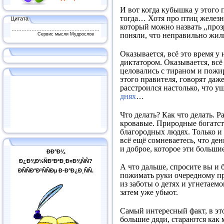
И вот когда кубышка у этого 
тогда… Хотя про птиц железны
Цитата
который можно назвать ,,прозр
Сервис мысли Мудрослов
поняли, что неправильно жи
Оказывается, всё это время у
диктатором. Оказывается, всё
целовались с тираном и пожи
этого правителя, говорят даж
расстроился настолько, что уш
днях
…
Что делать? Как что делать. Р
кровавые. Природные богатств
благородных людях. Только и 
всё ещё сомневаетесь, что де
и доброе, которое эти больш
ÐÐ°Ð¼
Ð¿Ð¾Ð½ÑÐ°Ð²Ð¸Ð»Ð¾ÑÑ?
А что дальше, спросите вы и 
ÐÑÑÐ°Ð²ÑÑÐµ Ð·Ð°Ð¿Ð¸ÑÑ.
пожимать руки очередному пр
из заботы о детях и угнетаемо
затем уже убьют.
Самый интересный факт, в это
большие дяди, стараются как 