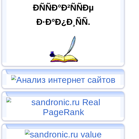
ÐÑÑÐ°Ð²ÑÑÐµ
Ð·Ð°Ð¿Ð¸ÑÑ.