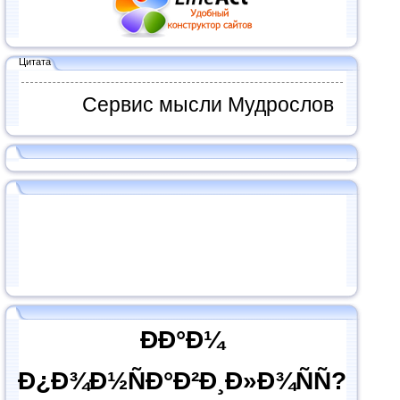
Цитата
Сервис мысли Мудрослов
ÐÐ°Ð¼
Ð¿Ð¾Ð½ÑÐ°Ð²Ð¸Ð»Ð¾ÑÑ?