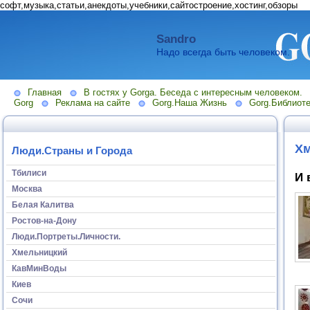
софт,музыка,статьи,анекдоты,учебники,сайтостроение,хостинг,обзоры
Sandro
Надо всегда быть человеком.
Главная
В гостях у Gorga. Беседа с интересным человеком.
Gorg
Реклама на сайте
Gorg.Наша Жизнь
Gorg.Библиоте
Хм
Люди.Страны и Города
Тбилиси
И 
Москва
Белая Калитва
Ростов-на-Дону
Люди.Портреты.Личности.
Хмельницкий
КавМинВоды
Киев
Сочи