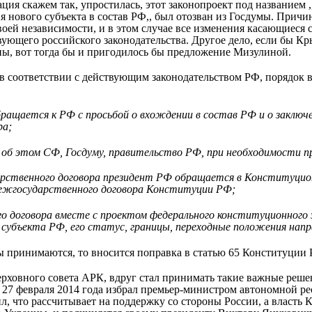
ция скажем так, упростилась, этот законопроект под названием 
 нового субъекта в состав РФ,, был отозван из Госдумы. Прич
оей независимости, и в этом случае все изменения касающиеся 
вующего российского законодательства. Другое дело, если бы К
ины, вот тогда бы и пригодилось бы предложение Мизулиной.
в соответствии с действующим законодательством РФ, порядок в
бращается к РФ с просьбой о вхождении в состав РФ и о закл
ра;
об этом СФ, Госдуму, правительство РФ, при необходимости п
арственного договора президент РФ обращается в Конституцио
ежгосударственного договора Конституции РФ;
о договора вместе с проектом федерального конституционного з
о субъекта РФ, его статус, границы, переходные положения напр
 принимаются, то вносится поправка в статью 65 Конституции Р
ерховного совета АРК, вдруг стал принимать такие важные решен
 27 февраля 2014 года избрал премьер-министром автономной р
, что рассчитывает на поддержку со стороны России, а власть 