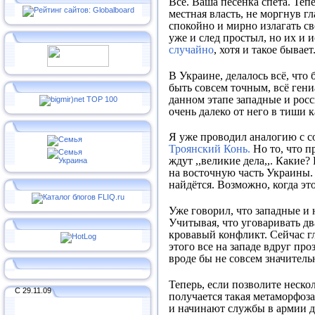
Всё. Ваша песенка спета. Теп
местная власть, не моргнув г
спокойно и мирно излагать св
уже и след простыл, но их и и
случайно
, хотя и такое бывае
В Украине, делалось всё, что
быть совсем точным, всё гени
данном этапе западные и рос
очень далеко от него в тиши 
Я уже проводил аналогию с с
Троянский Конь.
Но то, что п
ждут ,,великие дела,,. Какие
на восточную часть Украины.
найдётся. Возможно, когда эт
Уже говорил, что западные и 
Учитывая, что уговаривать дв
кровавый конфликт. Сейчас гл
этого все на западе вдруг пр
вроде бы не совсем значитель
Теперь, если позволите неско
С 29.11.09
получается такая метаморфоза
и начинают службы в армии др