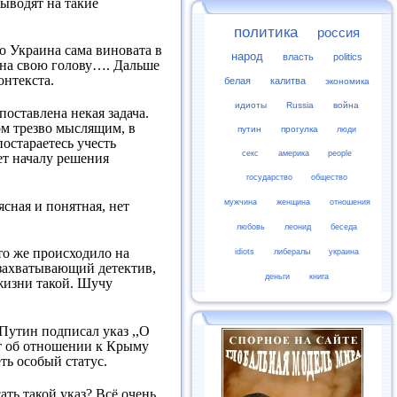
выводят на такие
политика
россия
о Украина сама виновата в
народ
власть
politics
и на свою голову…. Дальше
онтекста.
белая
калитва
экономика
идиоты
Russia
война
оставлена некая задача.
ом трезво мыслящим, в
путин
прогулка
люди
постараетесь учесть
секс
америка
people
ет началу решения
государство
общество
мужчина
женщина
отношения
ясная и понятная, нет
любовь
леонид
беседа
то же происходило на
idiots
либералы
украина
 захватывающий детектив,
деньги
книга
 жизни такой. Шучу
Путин подписал указ ,,О
ёт об отношении к Крыму
ть особый статус.
ть такой указ? Всё очень