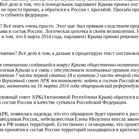
. Всё дело в том, что в понедельник парламент Крыма принял по
не просто принял, а обратился к России с просьбой. Просьба пр
го субъекта федерации.
? Всё опять очень просто. Этот шаг был прямым следствием про
а в состав России. Логическая цепочка в своём великолепии. Н
 в том, что 6 марта 2014 года, парламент Крыма принял решени
шение? Всё дело в том, а дальше я процитирую текст постановл
в отношении создавшейся вокруг Крыма общественно-политичес
селения Крыма и в связи с отсутствием легитимных органов гос
унктом 7 части первой статьи 18 и пунктом 3 части второй с
Верховный совет АРК постановляет: войти в состав Российско
ии, назначить на 16 марта 2014 года общекрымский референду
Верховный совет АРК(Автономной Республики Крым) обратился 
 состав России в качестве субъекта Российской Федерации.
АРК, появилась надежда, что его обращение будет принято к рас
аведливая Россия,, небезызвестная Елена Мизулина внесла зако
я в РФ новых территорий. Естественно с оговорками, что проект
ля принятия в состав России территорий находящихся в критиче