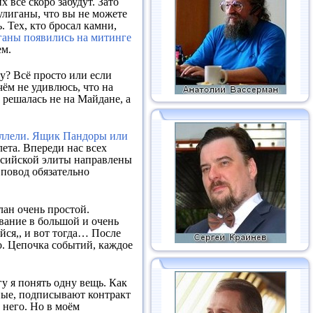
 все скоро забудут. Зато
хулиганы, что вы не можете
. Тех, кто бросал камни,
ганы появились на митинге
ем.
у? Всё просто или если
чём не удивлюсь, что на
 решалась не на Майдане, а
аллели. Ящик Пандоры или
ета. Впереди нас всех
оссийской элиты направлены
 повод обязательно
лан очень простой.
ивание в большой и очень
йся,, и вот тогда… После
цо. Цепочка событий, каждое
у я понять одну вещь. Как
нные, подписывают контракт
 него. Но в моём