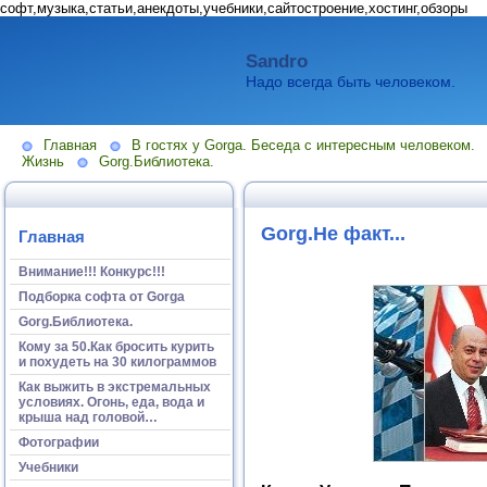
софт,музыка,статьи,анекдоты,учебники,сайтостроение,хостинг,обзоры
Sandro
Надо всегда быть человеком.
Главная
В гостях у Gorga. Беседа с интересным человеком.
Жизнь
Gorg.Библиотека.
Gorg.Не факт...
Главная
Внимание!!! Конкурс!!!
Подборка софта от Gorga
Gorg.Библиотека.
Кому за 50.Как бросить курить
и похудеть на 30 килограммов
Как выжить в экстремальных
условиях. Огонь, еда, вода и
крыша над головой…
Фотографии
Учебники