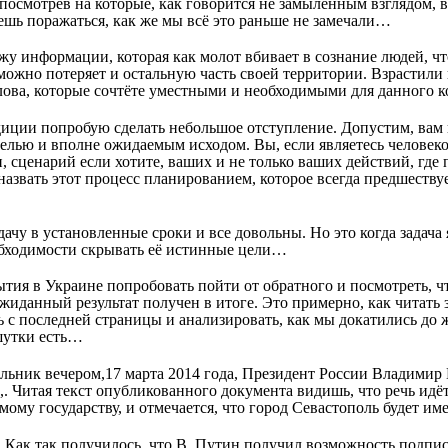
 посмотрев на которые, как говорится не замыленным взглядом, 
ешь поражаться, как же мы всё это раньше не замечали…
жу информации, которая как молот вбивает в сознание людей, чт
зможно потеряет и остальную часть своей территории. Взрастил
лова, которые сочтёте уместными и необходимыми для данного к
иции попробую сделать небольшое отступление. Допустим, вам п
целью и вполне ожидаемым исходом. Вы, если являетесь человек
, сценарий если хотите, ваших и не только ваших действий, где 
азвать этот процесс планированием, которое всегда предшеству
ачу в установленные сроки и все довольны. Но это когда задача 
обходимости скрывать её истинные цели…
тия в Украине попробовать пойти от обратного и посмотреть, ч
ожиданный результат получен в итоге. Это примерно, как читать
ать с последней страницы и анализировать, как мы докатились до
 шутки есть…
ельник вечером,17 марта 2014 года, Президент России Владимир 
. Читая текст опубликованного документа видишь, что речь ид
мому государству, и отмечается, что город Севастополь будет име
Как так получилось, что В. Путин получил возможность подписа