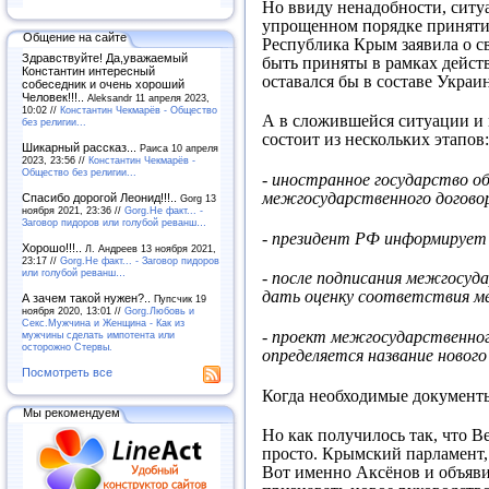
Но ввиду ненадобности, ситуа
упрощенном порядке принятия
Общение на сайте
Республика Крым заявила о св
Здравствуйте! Да,уважаемый
быть приняты в рамках дейст
Константин интересный
оставался бы в составе Укра
собеседник и очень хороший
Человек!!!..
Aleksandr 11 апреля 2023,
10:02 //
Константин Чекмарёв - Общество
А в сложившейся ситуации и 
без религии...
состоит из нескольких этапов:
Шикарный рассказ...
Раиса 10 апреля
2023, 23:56 //
Константин Чекмарёв -
Общество без религии...
- иностранное государство о
межгосударственного догово
Спасибо дорогой Леонид!!!..
Gorg 13
ноября 2021, 23:36 //
Gorg.Не факт... -
Заговор пидоров или голубой реванш…
- президент РФ информирует 
Хорошо!!!..
Л. Андреев 13 ноября 2021,
23:17 //
Gorg.Не факт... - Заговор пидоров
или голубой реванш…
- после подписания межгосуд
дать оценку соответствия м
А зачем такой нужен?..
Пупсчик 19
ноября 2020, 13:01 //
Gorg.Любовь и
Секс.Мужчина и Женщина - Как из
- проект межгосударственног
мужчины сделать импотента или
осторожно Стервы.
определяется название новог
Посмотреть все
Когда необходимые документы
Мы рекомендуем
Но как получилось так, что В
просто. Крымский парламент,
Вот именно Аксёнов и объявил