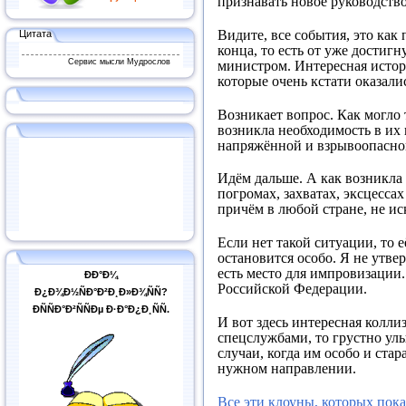
признавать новое руководств
Видите, все события, это как
Цитата
конца, то есть от уже достигн
Сервис мысли Мудрослов
министром. Интересная истори
которые очень кстати оказали
Возникает вопрос. Как могло 
возникла необходимость в их 
напряжённой и взрывоопасной
Идём дальше. А как возникла 
погромах, захватах, эксцесса
причём в любой стране, не ис
Если нет такой ситуации, то 
остановится особо. Я не утве
есть место для импровизации
ÐÐ°Ð¼
Российской Федерации.
Ð¿Ð¾Ð½ÑÐ°Ð²Ð¸Ð»Ð¾ÑÑ?
ÐÑÑÐ°Ð²ÑÑÐµ Ð·Ð°Ð¿Ð¸ÑÑ.
И вот здесь интересная колли
спецслужбами, то грустно улы
случаи, когда им особо и стар
нужном направлении.
Все эти клоуны, которых пок