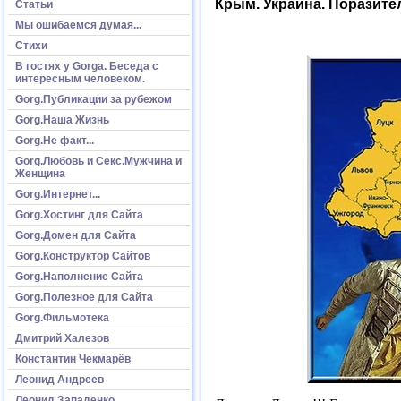
Крым. Украина. Поразит
Статьи
Мы ошибаемся думая...
Стихи
В гостях у Gorga. Беседа с
интересным человеком.
Gorg.Публикации за рубежом
Gorg.Наша Жизнь
Gorg.Не факт...
Gorg.Любовь и Секс.Мужчина и
Женщина
Gorg.Интернет...
Gorg.Хостинг для Сайта
Gorg.Домен для Сайта
Gorg.Конструктор Сайтов
Gorg.Наполнение Сайта
Gorg.Полезное для Сайта
Gorg.Фильмотека
Дмитрий Халезов
Константин Чекмарёв
Леонид Андреев
Леонид Западенко