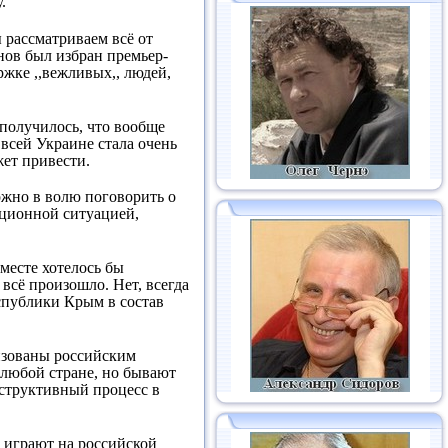
.
 рассматриваем всё от
ёнов был избран премьер-
ржке ,,вежливых,, людей,
 получилось, что вообще
 всей Украине стала очень
жет привести.
ожно в волю поговорить о
люционной ситуацией,
 месте хотелось бы
 всё произошло. Нет, всегда
спублики Крым в состав
низованы российским
 любой стране, но бывают
деструктивный процесс в
 играют на российской