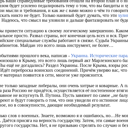
ерь ваши справедливые требования отошли на второй план и о них
лазом будет усилено педалировать тему о том, что вы бандиты и 
ои мысли и требования, и как же с вами можно о чём то говорить
скать никто не будет. Только наивный будет думать, что эти
хули
т. Надеюсь, что смысл вы уловили и дальше фантазировать не буд
 бы привести ситуацию к своему логическому завершению. Каком
альное просто. Развал страны, вот конечная цель всех и вся. При
сийские специальные службы работают в связке. Судьба Украины
кабинетов. Майдан это всего лишь инструмент, не более…
обытиями прошлого века, написав -
Украина. Исторические пар
роизошло в Крыму, это всего лишь первый акт Марлезонского бал
? Вы ещё не догадались? Раздел Украины. После Крыма, взоры р
 Идёт переброска воинских соединений. Причём уверяю вас, что
от материал появится в сети, многое уже прояснится.
не только западные либералы, они очень хитрые и коварные. А п
а раза Россию не придётся, осуществляется её постепенное втяг
авное не вспугнуть В. Путина. Пусть завязнет по самое ,,не балу
озреют и будут говорить о том, что они увидели его истинное ли
ное, но в совокупности, дающие необходимый результат.
лько слов о военных. Знаете, возможно я и ошибаюсь, но…Не мог
. Даётся присяга на верность государству. Затем, эти самые вое
угого государства. Нет, я не призываю стрелять по случаю и без