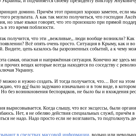
о Украины, и подчиняется своему президенту Виктору Януковичу
 принцип домино. Причём этот принцип хорошо заметен, если мы
утого результата. А как так могло получиться, что господин Акс
я, но злые языки говорят, что это произошло при прямой подде
сь в это время поблизости.
так получится, что эти ,,вежливые,, люди вообще возникли? Как
появлении? Всё опять очень просто. Ситуация в Крыму, как и во
. Видите, цепь казалось бы разрозненных событий, а к чему мо
эта самая, опасная и напряжённая ситуация. Конечно же здесь м
х и прочих вещах которые всегда находятся по соседству с рево
ключая Украину.
её можно и нужно создать. И тогда получается, что… Вот на этом
рждаю, что
всё
было задумано изначально и в том виде, в котором
. Но без возникновения беспорядков, не было бы и вхождения ре
зия вырисовывается. Когда слышу, что все эксцессы, были орга
баюсь. Нет, я не обеляю действия специальных служб, причём в
аться не надо. Надо просто если не возглавить, то подтолкнуть 
азывают в средствах массовой информации,
вольно или невольно