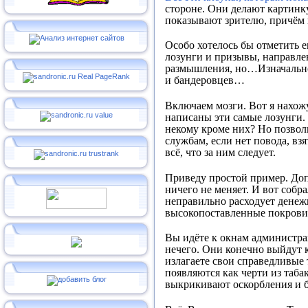
стороне. Они делают картинк
показывают зрителю, причём н
Особо хотелось бы отметить 
лозунги и призывы, направле
размышления, но…Изначально,
и бандеровцев…
Включаем мозги. Вот я нахожу
написаны эти самые лозунги. 
некому кроме них? Но позвол
службам, если нет повода, вз
всё, что за ним следует.
Приведу простой пример. Доп
ничего не меняет. И вот соб
неправильно расходует денежн
высокопоставленные покровит
Вы идёте к окнам администра
нечего. Они конечно выйдут 
излагаете свои справедливые
появляются как черти из таба
выкрикивают оскорбления и б