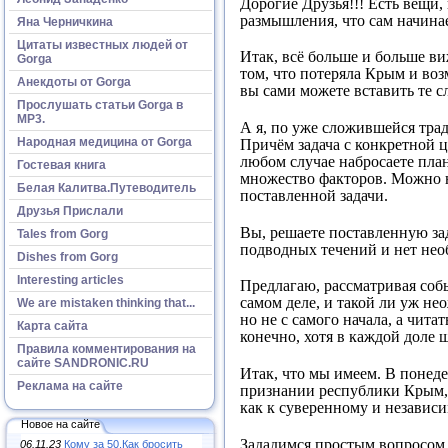
Дорогие Друзья!!! Есть вещи,
размышления, что сам начина
Яна Черничкина
Цитаты известных людей от
Итак, всё больше и больше ви
Gorga
том, что потеряла Крым и во
Анекдоты от Gorga
вы сами можете вставить те с
Прослушать статьи Gorga в
МР3.
А я, по уже сложившейся трад
Народная медицина от Gorga
Причём задача с конкретной 
любом случае набросаете план
Гостевая книга
множество факторов. Можно н
Белая Калитва.Путеводитель
поставленной задачи.
Друзья Прислали
Вы, решаете поставленную зад
Tales from Gorg
подводных течений и нет не
Dishes from Gorg
Interesting articles
Предлагаю, рассматривая собы
самом деле, и такой ли уж не
We are mistaken thinking that...
но не с самого начала, а чит
Карта сайта
конечно, хотя в каждой доле
Правила комментирования на
сайте SANDRONIC.RU
Итак, что мы имеем. В понед
Реклама на сайте
признании республики Крым,,
как к суверенному и независи
Новое на сайте
Зададимся простым вопросом. 
06.11.23
Кому за 50.Как бросить