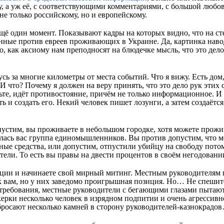
у, а уж её, с соответствующими комментариями, с большой любо
е только российскому, но и европейскому.
ещё один момент. Показывают кадры на которых видно, что на с
нные против евреев проживающих в Украине. Да, картинка нав
 как аксиому нам преподносят на блюдечке мысль, что это дело
сь за многие километры от места событий. Что я вижу. Есть дом, 
И что? Почему я должен на веру принять, что это дело рук этих
ьте, идёт противостояние, причём не только информационное. 
ять и создать его. Некий человек пишет лозунги, а затем созда
устим, вы проживаете в небольшом городке, хотя можете прожив
ралась вас группа единомышленников. Вы против допустим, что 
ые средства, или допустим, отпустили убийцу на свободу потом
ели. То есть вы правы на двести процентов в своём негодован
ции и начинаете свой мирный митинг. Местным руководителям п
к вам, но у них заведомо проигрышная позиция. Но… Не спешит
 требования, местные руководители с бегающими глазами пытаю
керки несколько человек в изрядном подпитии и очень агрессив
росают несколько камней в сторону руководителей-казнокрадо