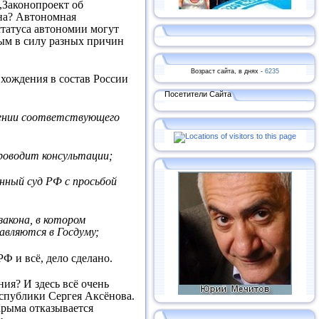
,,Законопроект об
ина? Автономная
статуса автономии могут
рым в силу разных причин
Возраст сайта, в днях -
6235
хождения в состав России
Посетители Сайта
ючении соответствующего
роводит консультации;
нный суд РФ с просьбой
акона, в котором
авляются в Госдуму;
Ф и всё, дело сделано.
ия? И здесь всё очень
еспублики Сергея Аксёнова.
Крыма отказывается