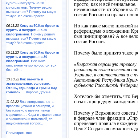
курить и похудеть на 30
просто, как и всё гениальное
килограммов. Почему решил
независимости от Украины. И 
высказаться? Почему на такую
состав России на правах ново
тему? Всё очень просто...
Но как такое могло произойти
06.11.23
Кому за 50.Как бросить
курить и похудеть на 30
референдума о вхождении Крым
килограммов
. Почему решил
был инициирован? А всё дело
высказаться? Почему на такую
состав России.
тему? Всё очень просто...
Почему было принято такое ре
05.11.23
Кому за 50.Как бросить
курить и похудеть на 30
килограммов
. Всё ниже
«Выражая огромную тревогу 
описанное не могло состояться
реализации волеизъявления на
без тебя...
Украине, в соответствии с п
Автономной Республики Крым 
13.10.22
Как выжить в
экстремальных условиях.
субъекта Российской Федерац
Огонь, еда, вода и крыша над
головой…
. Дорогие Друзья!!!..
Хотелось бы отметить, что 
начать процедуру вхождения в
11.02.22
Благотворительность,
правозащитники и олигархи, и
безусловно о паллиативной
Почему у Верховного совета 
медицине… . Когда в стране плохо
в феврале член фракции ,,Спр
с экономикой и политикой, то
определяет правила вхождени
национальный вопрос..
Цель? Создать возможность д
Посмотреть все