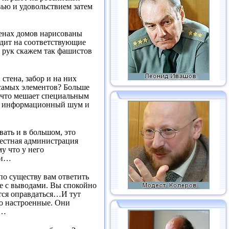
вью и удовольствием затем
тенах домов нарисованы
одит на соответствующие
 рук скажем так фашистов
стена, забор и на них
 самых элементов? Больше
И что мешает специальным
ётся информационный шум и
ать и в большом, это
местная администрация
у что у него
ии…
о существу вам ответить
е с выводами. Вы спокойно
тся оправдаться…И тут
но настроенные. Они
в…