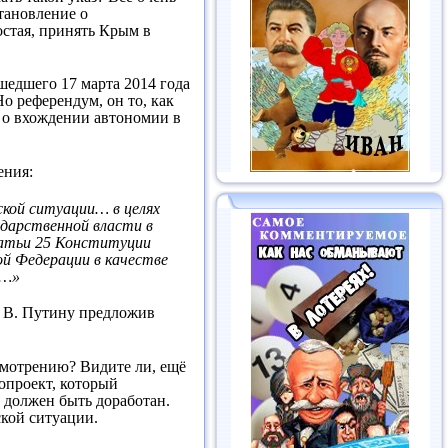
становление о
остая, принять Крым в
шедшего 17 марта 2014 года
о референдум, он то, как
е о вхождении автономии в
ения:
кой ситуации… в целях
ударственной власти в
татьи 25 Конституции
й Федерации в качестве
м…»
к В. Путину предложив
смотрению? Видите ли, ещё
нопроект, который
 должен быть доработан.
ской ситуации.