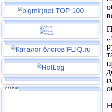
о
в
П
,
р
т
п
д
г
о
С 29.11.09
Н