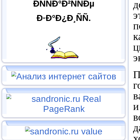
ÐÑÑÐ°Ð²ÑÑÐµ
д
э
Ð·Ð°Ð¿Ð¸ÑÑ.
п
к
ц
э
П
г
в
и
в
д
х