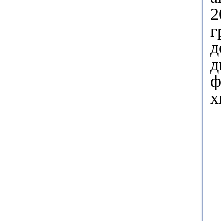
2
г
д
д
ф
х