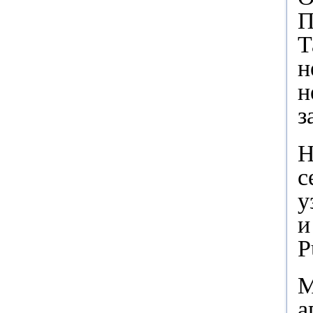
П
Т
н
н
з
Н
с
у
и
P
М
а