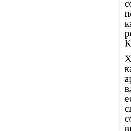
с
п
к
р
К
Х
к
а
в
е
с
с
в