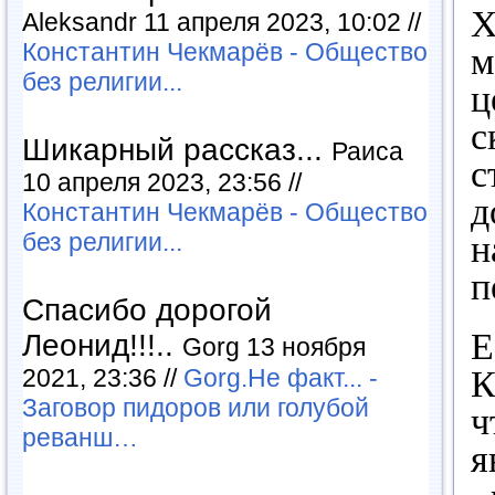
Х
Aleksandr 11 апреля 2023, 10:02 //
Константин Чекмарёв - Общество
м
без религии...
ц
с
Шикарный рассказ...
Раиса
с
10 апреля 2023, 23:56 //
д
Константин Чекмарёв - Общество
без религии...
н
п
Спасибо дорогой
Е
Леонид!!!..
Gorg 13 ноября
2021, 23:36 //
Gorg.Не факт... -
К
Заговор пидоров или голубой
ч
реванш…
я