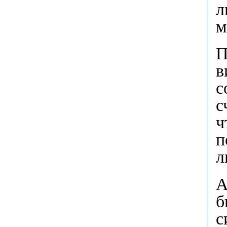
л
м
П
в
с
с
ч
п
л
А
б
с