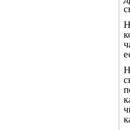
с
Н
к
ч
е
Н
с
п
к
ч
к