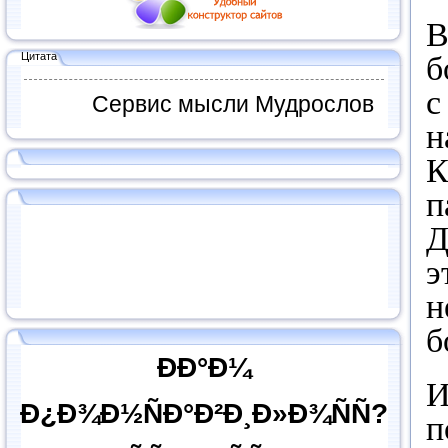
В
Цитата
б
с
Сервис мысли Мудрослов
н
К
п
Д
э
н
б
ÐÐ°Ð¼
И
Ð¿Ð¾Ð½ÑÐ°Ð²Ð¸Ð»Ð¾ÑÑ?
п