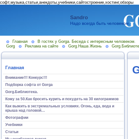
софт,музыка,статьи,анекдоты,учебники,сайтостроение,хостинг,обзоры
Sandro
Надо всегда быть человеком.
Главная
В гостях у Gorga. Беседа с интересным человеком.
Gorg
Реклама на сайте
Gorg.Наша Жизнь
Gorg.Библиоте
G
Главная
Внимание!!! Конкурс!!!
Подборка софта от Gorga
Gorg.Библиотека.
Кому за 50.Как бросить курить и похудеть на 30 килограммов
Как выжить в экстремальных условиях. Огонь, еда, вода и
крыша над головой…
Фотографии
Учебники
Статьи
Мы ошибаемся думая...