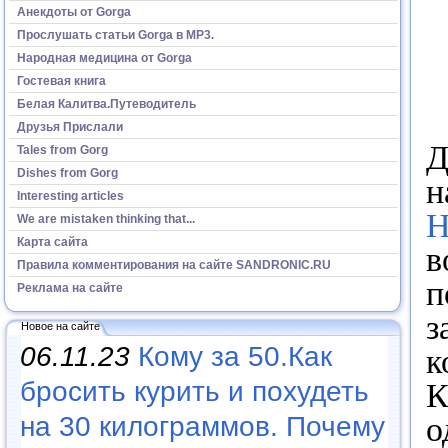
Анекдоты от Gorga
Прослушать статьи Gorga в МР3.
Народная медицина от Gorga
Гостевая книга
Белая Калитва.Путеводитель
Друзья Прислали
Д
Tales from Gorg
Dishes from Gorg
н
Interesting articles
Н
We are mistaken thinking that...
Карта сайта
в
Правила комментирования на сайте SANDRONIC.RU
п
Реклама на сайте
з
Новое на сайте
06.11.23
Кому за 50.Как
к
бросить курить и похудеть
К
о
на 30 килограммов. Почему