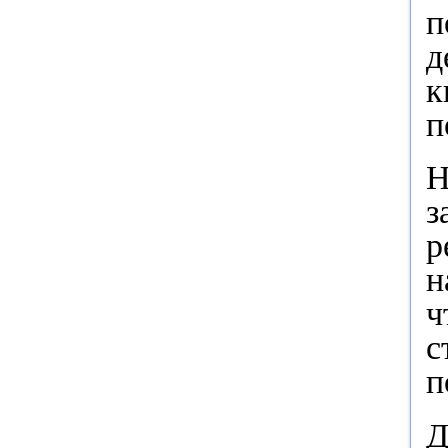
п
д
к
п
Н
з
р
н
ч
с
п
Д