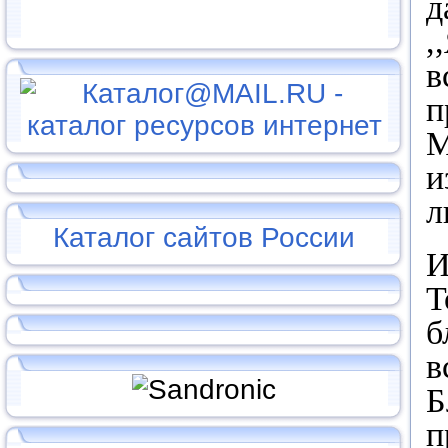
д
,
в
п
М
и
л
Каталог сайтов России
И
Т
б
в
Б
п