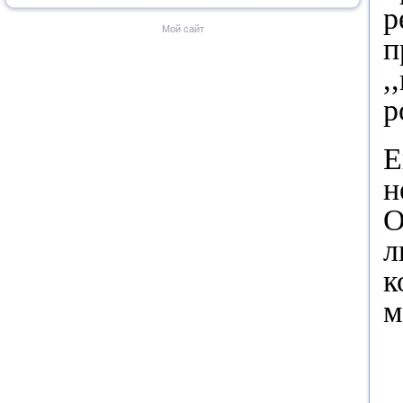
р
Мой сайт
п
,
р
Е
н
О
л
к
м