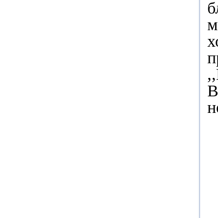
б
м
х
п
,
В
н