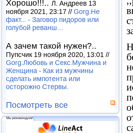
,
Хорошо!!!..
Л. Андреев 13
в
ноября 2021, 23:17 //
Gorg.Не
с
факт... - Заговор пидоров или
голубой реванш…
з
Н
А зачем такой нужен?..
Пупсчик 19 ноября 2020, 13:01 //
б
Gorg.Любовь и Секс.Мужчина и
н
Женщина - Как из мужчины
п
сделать импотента или
и
осторожно Стервы.
п
Посмотреть все
о
о
Мы рекомендуем
с