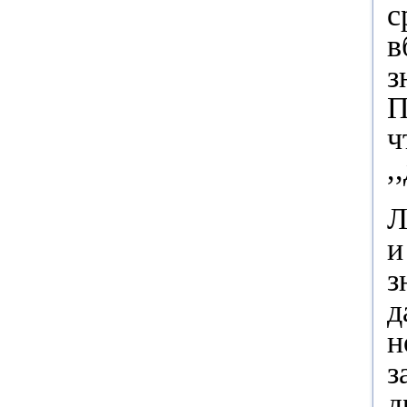
с
в
з
П
ч
,
Л
и
з
д
н
з
д