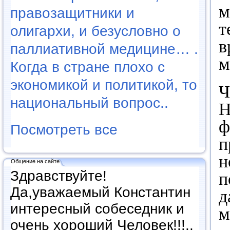
м
правозащитники и
т
олигархи, и безусловно о
в
паллиативной медицине… .
м
Когда в стране плохо с
экономикой и политикой, то
Ч
национальный вопрос..
Н
ф
Посмотреть все
п
н
Общение на сайте
Здравствуйте!
п
Да,уважаемый Константин
д
интересный собеседник и
м
очень хороший Человек!!!..