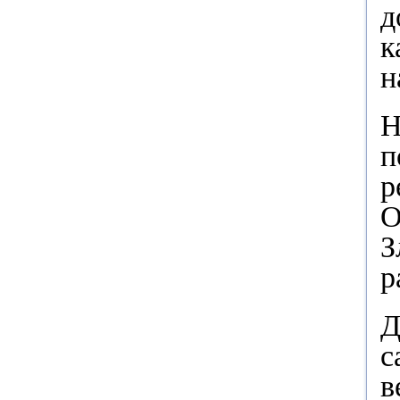
д
к
н
Н
п
р
О
З
р
Д
с
в