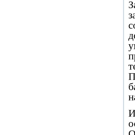
З
з
с
д
у
п
т
П
б
н
И
о
О