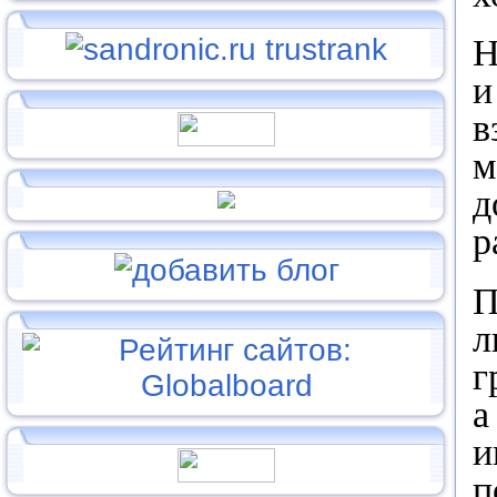
Н
и
в
м
д
р
П
л
г
а
и
п