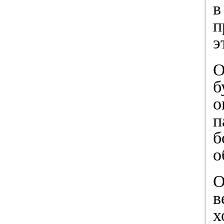
в
п
э
О
б
о
п
б
о
О
в
х