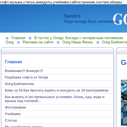
софт,музыка,статьи,анекдоты,учебники,сайтостроение,хостинг,обзоры
Sandro
Надо всегда быть человеком.
Главная
В гостях у Gorga. Беседа с интересным человеком.
Gorg
Реклама на сайте
Gorg.Наша Жизнь
Gorg.Библиоте
G
Главная
Внимание!!! Конкурс!!!
Подборка софта от Gorga
Gorg.Библиотека.
Кому за 50.Как бросить курить и похудеть на 30 килограммов
Как выжить в экстремальных условиях. Огонь, еда, вода и
крыша над головой…
Фотографии
Учебники
Статьи
Мы ошибаемся думая...