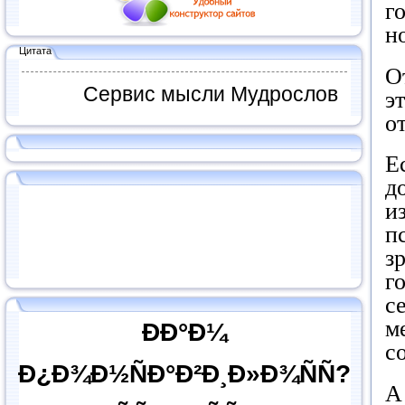
г
н
Цитата
О
Сервис мысли Мудрослов
э
о
Е
д
и
п
з
г
с
м
ÐÐ°Ð¼
с
Ð¿Ð¾Ð½ÑÐ°Ð²Ð¸Ð»Ð¾ÑÑ?
А