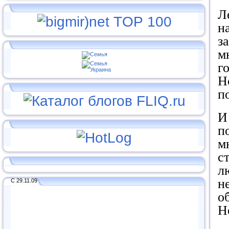
Л
н
з
м
г
Н
п
И
п
м
с
л
н
С 29.11.09
о
Н