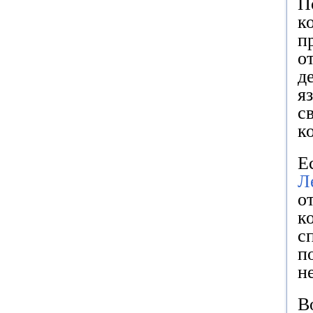
П
к
п
о
д
я
с
к
Е
Л
о
к
с
п
н
В