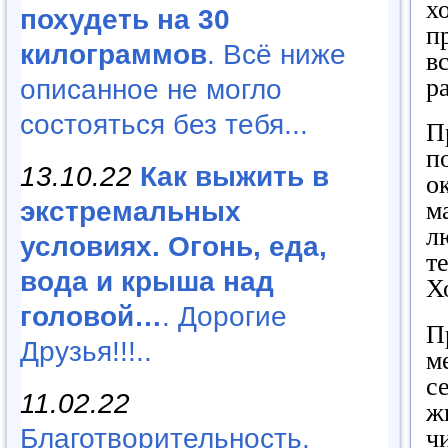
х
похудеть на 30
п
килограммов
. Всё ниже
в
р
описанное не могло
состояться без тебя...
П
п
13.10.22
Как выжить в
о
экстремальных
м
л
условиях. Огонь, еда,
т
вода и крыша над
Х
головой…
. Дорогие
П
Друзья!!!..
м
с
11.02.22
ж
Благотворительность,
ч