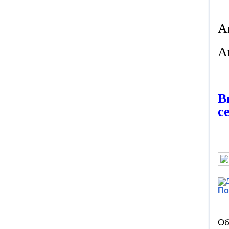
А
А
В
с
По
Об