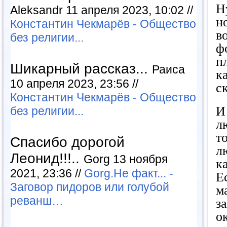
Н
Aleksandr 11 апреля 2023, 10:02 //
н
Константин Чекмарёв - Общество
в
без религии...
ф
п
Шикарный рассказ...
Раиса
к
10 апреля 2023, 23:56 //
ск
Константин Чекмарёв - Общество
И
без религии...
л
т
Спасибо дорогой
л
Леонид!!!..
Gorg 13 ноября
к
2021, 23:36 //
Gorg.Не факт... -
Е
Заговор пидоров или голубой
м
реванш…
з
о