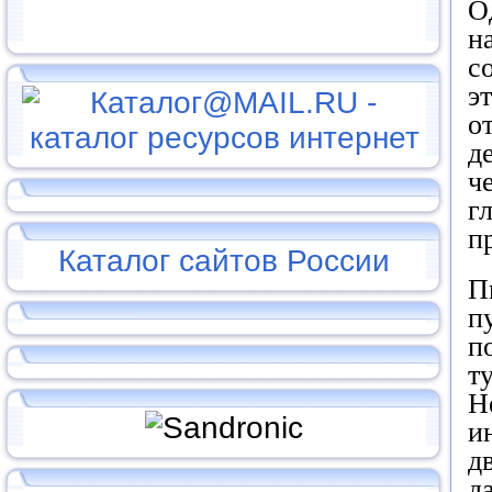
О
н
с
э
о
д
ч
г
п
Каталог сайтов России
П
п
п
т
Н
и
д
д