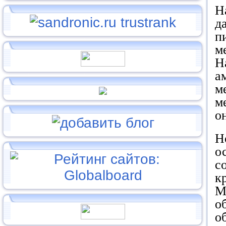
Н
д
п
м
Н
а
м
м
о
Н
о
с
к
М
о
о