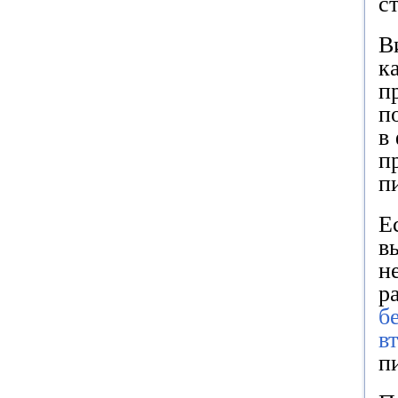
с
В
к
п
п
в
п
п
Е
в
н
р
б
в
п