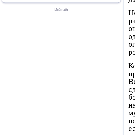
Мой сайт
Н
р
о
о
о
р
К
п
В
с
б
н
м
п
е