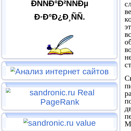
ÐÑÑÐ°Ð²ÑÑÐµ
с
в
Ð·Ð°Ð¿Ð¸ÑÑ.
к
э
в
о
в
н
с
С
п
р
п
д
п
М