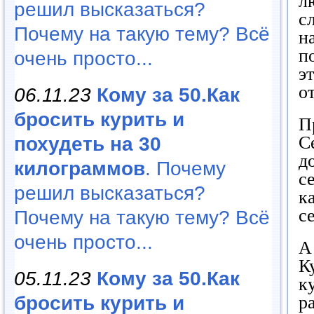
л
решил высказаться?
с
Почему на такую тему? Всё
н
п
очень просто...
э
о
06.11.23
Кому за 50.Как
бросить курить и
П
С
похудеть на 30
д
килограммов
. Почему
с
решил высказаться?
к
с
Почему на такую тему? Всё
очень просто...
А
К
05.11.23
Кому за 50.Как
к
р
бросить курить и