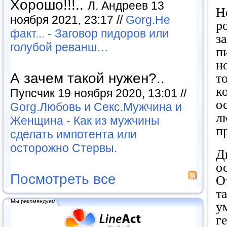
Хорошо!!!..
Л. Андреев 13
Н
ноября 2021, 23:17 //
Gorg.Не
р
факт... - Заговор пидоров или
з
голубой реванш…
п
н
А зачем такой нужен?..
т
к
Пупсчик 19 ноября 2020, 13:01 //
о
Gorg.Любовь и Секс.Мужчина и
л
Женщина - Как из мужчины
п
сделать импотента или
осторожно Стервы.
Д
о
Посмотреть все
О
т
Мы рекомендуем
у
г