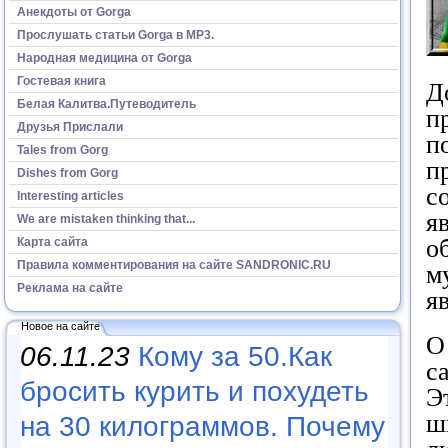
Анекдоты от Gorga
Прослушать статьи Gorga в МР3.
Народная медицина от Gorga
Гостевая книга
Д
Белая Калитва.Путеводитель
п
Друзья Прислали
п
Tales from Gorg
п
Dishes from Gorg
с
Interesting articles
я
We are mistaken thinking that...
о
Карта сайта
Правила комментирования на сайте SANDRONIC.RU
м
Реклама на сайте
я
Новое на сайте
О
06.11.23
Кому за 50.Как
с
бросить курить и похудеть
Э
ш
на 30 килограммов. Почему