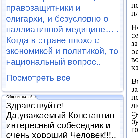
п
правозащитники и
п
олигархи, и безусловно о
Н
паллиативной медицине… .
с
Когда в стране плохо с
з
экономикой и политикой, то
о
в
национальный вопрос..
к
Посмотреть все
В
з
п
Общение на сайте
Здравствуйте!
л
с
Да,уважаемый Константин
б
интересный собеседник и
г
очень хороший Человек!!!..