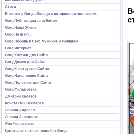
Стихи
В
В гостях у Gorga. Беседа с интересным человеком.
с
Gorg.Публикации за рубежом
Gorg.Наша Жизнь
Gorg.Не факт...
Gorg.Любовь и Секс.Мужчина и Женщина
Gorg.Интернет...
Gorg.Хостинг для Сайта
Gorg.Домен для Сайта
Gorg.Конструктор Сайтов
Gorg.Наполнение Сайта
Gorg.Полезное для Сайта
Gorg.Фильмотека
Дмитрий Халезов
Константин Чекмарёв
Леонид Андреев
Леонид Западенко
Яна Черничкина
Цитаты известных людей от Gorga